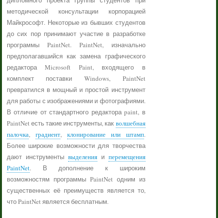
дипломного проекта группы студентов при
методической консультации корпорацией
Майкрософт. Некоторые из бывших студентов
до сих пор принимают участие в разработке
программы PaintNet. PaintNet, изначально
предполагавшийся как замена графического
редактора Microsoft Paint, входящего в
комплект поставки Windows, PaintNet
превратился в мощный и простой инструмент
для работы с изображениями и фотографиями.
В отличие от стандартного редактора paint, в
PaintNet есть такие инструменты, как
волшебная
палочка
,
градиент
,
клонирование или штамп
.
Более широкие возможности для творчества
дают инструменты
выделения
и
перемещения
PaintNet
. В дополнение к широким
возможностям программы PaintNet одним из
существенных её преимуществ является то,
что PaintNet является бесплатным.