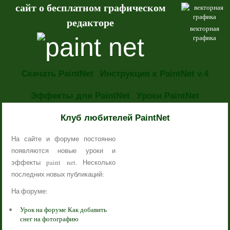
сайт о бесплатном графическом
редакторе
векторная
графика
Скачать PaintNet
Инструкция к PaintNet v.4
Эффекты для PaintNet
Уроки PaintNet
НОВОСТИ
Клуб любителей PaintNet
На сайте и форуме постоянно
появляются новые уроки и
эффекты paint net. Несколько
последних новых публикаций:
На форуме:
Урок на форуме Как добавить
снег на фотографию