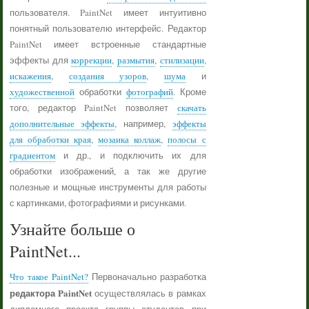
пользователя. PaintNet имеет интуитивно
понятный пользователю интерфейс. Редактор
PaintNet имеет встроенные стандартные
эффекты для
коррекции
,
размытия
,
стилизации
,
искажения
,
создания узоров
,
шума
и
художественной
обработки
фотографий
. Кроме
того, редактор PaintNet позволяет
скачать
дополнительные эффекты
, например,
эффекты
для обработки края
,
мозаика коллаж
,
полосы с
градиентом
и др., и подключить их для
обработки изображений, а так же другие
полезные и мощные инструменты для работы
с картинками, фотографиями и рисунками.
Узнайте больше о
PaintNet...
Что такое PaintNet?
Первоначально разработка
редактора PaintNet
осуществлялась в рамках