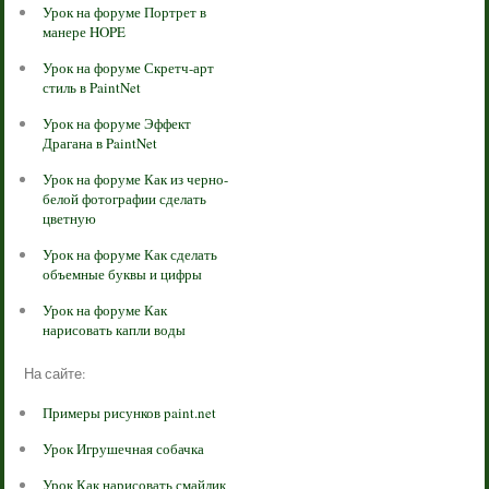
Урок на форуме Портрет в
манере HOPE
Урок на форуме Скретч-арт
стиль в PaintNet
Урок на форуме Эффект
Драгана в PaintNet
Урок на форуме Как из черно-
белой фотографии сделать
цветную
Урок на форуме Как сделать
объемные буквы и цифры
Урок на форуме Как
нарисовать капли воды
На сайте:
Примеры рисунков paint.net
Урок Игрушечная собачка
Урок Как нарисовать смайлик