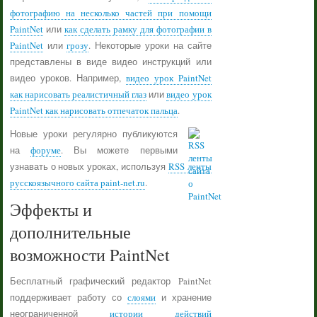
фотографию на несколько частей при помощи
PaintNet
или
как сделать рамку для фотографии в
PaintNet
или
грозу
. Некоторые уроки на сайте
представлены в виде видео инструкций или
видео уроков. Например,
видео урок PaintNet
как нарисовать реалистичный глаз
или
видео урок
PaintNet как нарисовать отпечаток пальца
.
Новые уроки регулярно публикуются
на
форуме
. Вы можете первыми
узнавать о новых уроках, используя
RSS ленты
русскоязычного сайта paint-net.ru
.
Эффекты и
дополнительные
возможности PaintNet
Бесплатный графический редактор PaintNet
поддерживает работу со
слоями
и хранение
неограниченной
истории действий