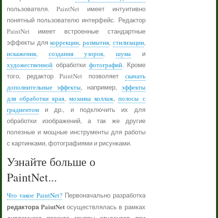
пользователя. PaintNet имеет интуитивно
понятный пользователю интерфейс. Редактор
PaintNet имеет встроенные стандартные
эффекты для
коррекции
,
размытия
,
стилизации
,
искажения
,
создания узоров
,
шума
и
художественной
обработки
фотографий
. Кроме
того, редактор PaintNet позволяет
скачать
дополнительные эффекты
, например,
эффекты
для обработки края
,
мозаика коллаж
,
полосы с
градиентом
и др., и подключить их для
обработки изображений, а так же другие
полезные и мощные инструменты для работы
с картинками, фотографиями и рисунками.
Узнайте больше о
PaintNet...
Что такое PaintNet?
Первоначально разработка
редактора PaintNet
осуществлялась в рамках