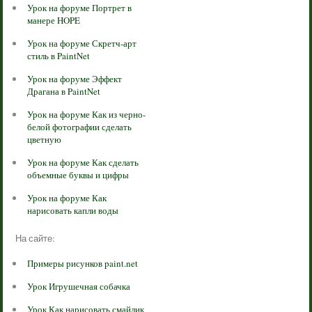
Урок на форуме Портрет в
манере HOPE
Урок на форуме Скретч-арт
стиль в PaintNet
Урок на форуме Эффект
Драгана в PaintNet
Урок на форуме Как из черно-
белой фотографии сделать
цветную
Урок на форуме Как сделать
объемные буквы и цифры
Урок на форуме Как
нарисовать капли воды
На сайте:
Примеры рисунков paint.net
Урок Игрушечная собачка
Урок Как нарисовать смайлик