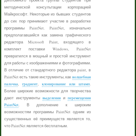
дипломного проекта группы студентов при
методической консультации корпорацией
Майкрософт. Некоторые из бывших студентов
до сих пор принимают участие в разработке
программы PaintNet. PaintNet, изначально
предполагавшийся как замена графического
редактора Microsoft Paint, входящего в
комплект поставки Windows, PaintNet
превратился в мощный и простой инструмент
для работы с изображениями и фотографиями.
В отличие от стандартного редактора paint, в
PaintNet есть такие инструменты, как
волшебная
палочка
,
градиент
,
клонирование или штамп
.
Более широкие возможности для творчества
дают инструменты
выделения
и
перемещения
PaintNet
. В дополнение к широким
возможностям программы PaintNet одним из
существенных её преимуществ является то,
что PaintNet является бесплатным.