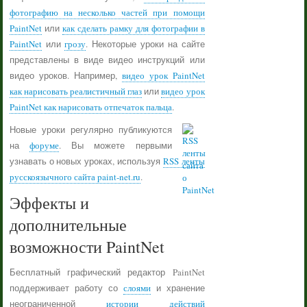
фотографию на несколько частей при помощи
PaintNet
или
как сделать рамку для фотографии в
PaintNet
или
грозу
. Некоторые уроки на сайте
представлены в виде видео инструкций или
видео уроков. Например,
видео урок PaintNet
как нарисовать реалистичный глаз
или
видео урок
PaintNet как нарисовать отпечаток пальца
.
Новые уроки регулярно публикуются
на
форуме
. Вы можете первыми
узнавать о новых уроках, используя
RSS ленты
русскоязычного сайта paint-net.ru
.
Эффекты и
дополнительные
возможности PaintNet
Бесплатный графический редактор PaintNet
поддерживает работу со
слоями
и хранение
неограниченной
истории действий