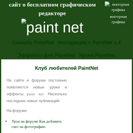
сайт о бесплатном графическом
редакторе
векторная
графика
Скачать PaintNet
Инструкция к PaintNet v.4
Эффекты для PaintNet
Уроки PaintNet
НОВОСТИ
Клуб любителей PaintNet
На сайте и форуме постоянно
появляются новые уроки и
эффекты paint net. Несколько
последних новых публикаций:
На форуме:
Урок на форуме Как добавить
снег на фотографию