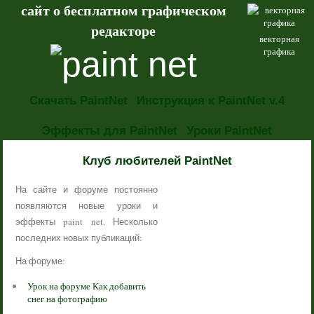
сайт о бесплатном графическом
редакторе
векторная
графика
Скачать PaintNet
Инструкция к PaintNet v.4
Эффекты для PaintNet
Уроки PaintNet
НОВОСТИ
Клуб любителей PaintNet
На сайте и форуме постоянно
появляются новые уроки и
эффекты paint net. Несколько
последних новых публикаций:
На форуме:
Урок на форуме Как добавить
снег на фотографию