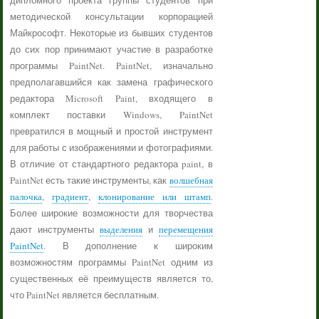
дипломного проекта группы студентов при
методической консультации корпорацией
Майкрософт. Некоторые из бывших студентов
до сих пор принимают участие в разработке
программы PaintNet. PaintNet, изначально
предполагавшийся как замена графического
редактора Microsoft Paint, входящего в
комплект поставки Windows, PaintNet
превратился в мощный и простой инструмент
для работы с изображениями и фотографиями.
В отличие от стандартного редактора paint, в
PaintNet есть такие инструменты, как
волшебная
палочка
,
градиент
,
клонирование или штамп
.
Более широкие возможности для творчества
дают инструменты
выделения
и
перемещения
PaintNet
. В дополнение к широким
возможностям программы PaintNet одним из
существенных её преимуществ является то,
что PaintNet является бесплатным.