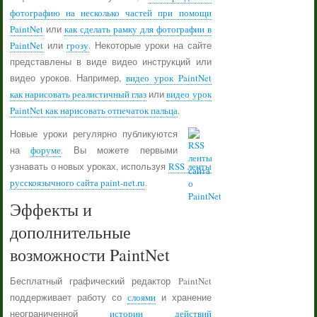
фотографию на несколько частей при помощи
PaintNet
или
как сделать рамку для фотографии в
PaintNet
или
грозу
. Некоторые уроки на сайте
представлены в виде видео инструкций или
видео уроков. Например,
видео урок PaintNet
как нарисовать реалистичный глаз
или
видео урок
PaintNet как нарисовать отпечаток пальца
.
Новые уроки регулярно публикуются
на
форуме
. Вы можете первыми
узнавать о новых уроках, используя
RSS ленты
русскоязычного сайта paint-net.ru
.
Эффекты и
дополнительные
возможности PaintNet
Бесплатный графический редактор PaintNet
поддерживает работу со
слоями
и хранение
неограниченной
истории действий