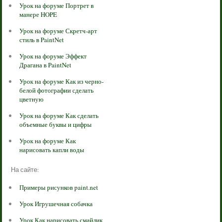
Урок на форуме Портрет в
манере HOPE
Урок на форуме Скретч-арт
стиль в PaintNet
Урок на форуме Эффект
Драгана в PaintNet
Урок на форуме Как из черно-
белой фотографии сделать
цветную
Урок на форуме Как сделать
объемные буквы и цифры
Урок на форуме Как
нарисовать капли воды
На сайте:
Примеры рисунков paint.net
Урок Игрушечная собачка
Урок Как нарисовать смайлик