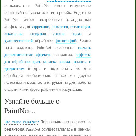
пользователя. PaintNet имеет интуитивно
понятный пользователю интерфейс. Редактор
PaintNet имеет встроенные стандартные
эффекты для
коррекции
,
размытия
,
стилизации
,
искажения
,
создания узоров
,
шума
и
художественной
обработки
фотографий
. Кроме
того, редактор PaintNet позволяет
скачать
дополнительные эффекты
, например,
эффекты
для обработки края
,
мозаика коллаж
,
полосы с
градиентом
и др., и подключить их для
обработки изображений, а так же другие
полезные и мощные инструменты для работы
с картинками, фотографиями и рисунками.
Узнайте больше о
PaintNet...
Что такое PaintNet?
Первоначально разработка
редактора PaintNet
осуществлялась в рамках