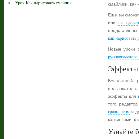
Урок Как нарисовать смайлик
смайлики, как 
Еще вы сможет
или
как сделат
представлены 
как нарисовать 
Новые уроки 
русскоязычного с
Эффекты 
Бесплатный г
пользователя.
эффекты для
того, редактор
градиентом
и др
картинками, ф
Узнайте б