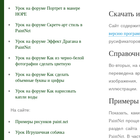
Урок на форуме Портрет в манере
Скачать и
HOPE
Урок на форуме Скретч-арт стиль в
Сайт содержит
PaintNet
версию програм
Урок на форуме Эффект Драгана в
русификаторов
PaintNet
Справочн
Урок на форуме Как из черно-белой
фотографии сделать цветную
Во-вторых, на
переведена вр
Урок на форуме Как сделать
объемные буквы и цифры
изображения,
иллюстрации.
Урок на форуме Как нарисовать
капли воды
Примеры 
На сайте:
Показать, как
PaintNet прощ
Примеры рисунков paint.net
раздел сайта
Урок Игрушечная собачка
PaintNet. В ч