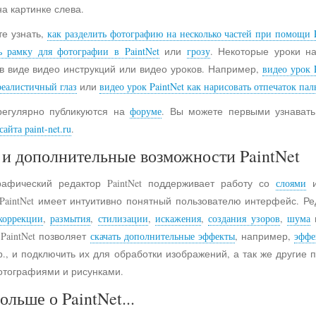
на картинке слева.
е узнать,
как разделить фотографию на несколько частей при помощи P
ь рамку для фотографии в PaintNet
или
грозу
. Некоторые уроки н
в виде видео инструкций или видео уроков. Например,
видео урок 
реалистичный глаз
или
видео урок PaintNet как нарисовать отпечаток пал
регулярно публикуются на
форуме
. Вы можете первыми узнавать
айта paint-net.ru
.
и дополнительные возможности PaintNet
рафический редактор PaintNet поддерживает работу со
слоями
и
 PaintNet имеет интуитивно понятный пользователю интерфейс. Ре
коррекции
,
размытия
,
стилизации
,
искажения
,
создания узоров
,
шума
 PaintNet позволяет
скачать дополнительные эффекты
, например,
эффе
., и подключить их для обработки изображений, а так же другие
отографиями и рисунками.
ольше о PaintNet...