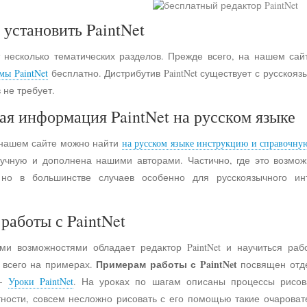
 установить PaintNet
 несколько тематических разделов. Прежде всего, на нашем сай
мы PaintNet
бесплатно. Дистрибутив PaintNet существует с русско
 не требует.
ая информация PaintNet на русском языке
 нашем сайте можно найти
на русском языке инструкцию и справочну
учную и дополнена нашими авторами. Частично, где это возмо
 но в большинстве случаев особенно для русскоязычного и
работы с PaintNet
ими возможностями обладает редактор PaintNet и научиться раб
Примерам работы с PaintNet
е всего на примерах.
посвящен отд
 -
Уроки PaintNet
. На уроках по шагам описаны процессы рисов
астности, совсем несложно рисовать с его помощью такие очарова