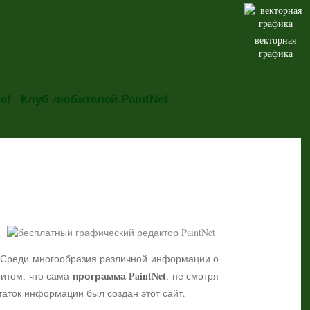
векторная
графика
et
Клуб любителей PaintNet
но. Среди многообразия различной информации о
программа PaintNet
притом, что сама
, не смотря
таток информации был создан этот сайт.