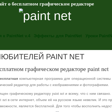
айт о бесплатном графическом редакторе
 к PaintNet v.4
Эффекты для PaintNet
Уроки PaintN
ЛЮБИТЕЛЕЙ PAINT NET
сплатном графическом редакторе paint net
есплатная
компьютерная программа для операционной системы
фический редактор для работы с изображениями и фотографиями.
ящен графическому редактору paint net и всему, что с ним связа
t net в сети интернет, объем её на русском языке невелик. И это 
можности, является бесплатной. Для того чтобы восполнить недос