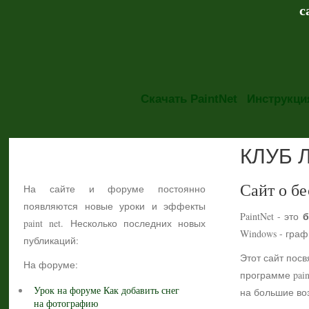
с
Скачать PaintNet
Инструкция
КЛУБ 
НОВОСТИ
Сайт о бе
На сайте и форуме постоянно
появляются новые уроки и эффекты
б
PaintNet - это
paint net. Несколько последних новых
Windows - гра
публикаций:
Этот сайт посв
На форуме:
программе pain
Урок на форуме Как добавить снег
на большие воз
на фотографию