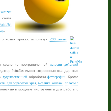
aintNet
а сайте
PaintNet
ьца
.
 о новых уроках, используя
RSS ленты
 хранение неограниченной
истории действий
дактор PaintNet имеет встроенные стандартные
и
художественной
обработки
фотографий
. Кроме
кты для обработки края
,
мозаика коллаж
,
полосы с
 полезные и мощные инструменты для работы с