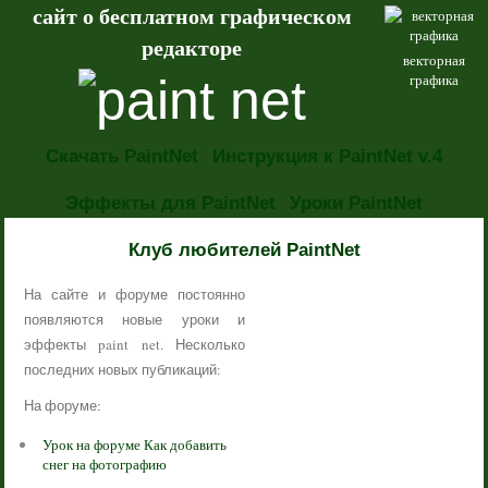
сайт о бесплатном графическом
редакторе
векторная
графика
Скачать PaintNet
Инструкция к PaintNet v.4
Эффекты для PaintNet
Уроки PaintNet
НОВОСТИ
Клуб любителей PaintNet
На сайте и форуме постоянно
появляются новые уроки и
эффекты paint net. Несколько
последних новых публикаций:
На форуме:
Урок на форуме Как добавить
снег на фотографию