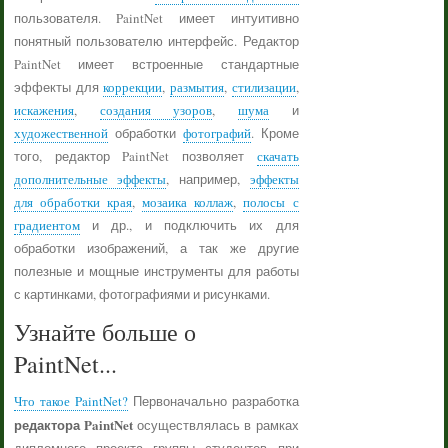
пользователя. PaintNet имеет интуитивно
понятный пользователю интерфейс. Редактор
PaintNet имеет встроенные стандартные
эффекты для
коррекции
,
размытия
,
стилизации
,
искажения
,
создания узоров
,
шума
и
художественной
обработки
фотографий
. Кроме
того, редактор PaintNet позволяет
скачать
дополнительные эффекты
, например,
эффекты
для обработки края
,
мозаика коллаж
,
полосы с
градиентом
и др., и подключить их для
обработки изображений, а так же другие
полезные и мощные инструменты для работы
с картинками, фотографиями и рисунками.
Узнайте больше о
PaintNet...
Что такое PaintNet?
Первоначально разработка
редактора PaintNet
осуществлялась в рамках