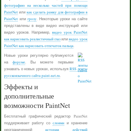
фотографию на несколько частей при помощи
PaintNet
или
как сделать рамку для фотографии в
PaintNet
или
грозу
. Некоторые уроки на сайте
представлены в виде видео инструкций или
видео уроков. Например,
видео урок PaintNet
как нарисовать реалистичный глаз
или
видео урок
PaintNet как нарисовать отпечаток пальца
.
Новые уроки регулярно публикуются
на
форуме
. Вы можете первыми
узнавать о новых уроках, используя
RSS ленты
русскоязычного сайта paint-net.ru
.
Эффекты и
дополнительные
возможности PaintNet
Бесплатный графический редактор PaintNet
поддерживает работу со
слоями
и хранение
неограниченной
истории действий