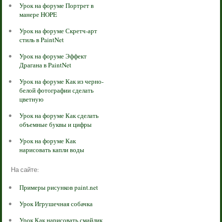
Урок на форуме Портрет в
манере HOPE
Урок на форуме Скретч-арт
стиль в PaintNet
Урок на форуме Эффект
Драгана в PaintNet
Урок на форуме Как из черно-
белой фотографии сделать
цветную
Урок на форуме Как сделать
объемные буквы и цифры
Урок на форуме Как
нарисовать капли воды
На сайте:
Примеры рисунков paint.net
Урок Игрушечная собачка
Урок Как нарисовать смайлик