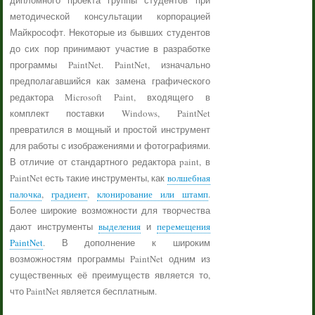
дипломного проекта группы студентов при
методической консультации корпорацией
Майкрософт. Некоторые из бывших студентов
до сих пор принимают участие в разработке
программы PaintNet. PaintNet, изначально
предполагавшийся как замена графического
редактора Microsoft Paint, входящего в
комплект поставки Windows, PaintNet
превратился в мощный и простой инструмент
для работы с изображениями и фотографиями.
В отличие от стандартного редактора paint, в
PaintNet есть такие инструменты, как
волшебная
палочка
,
градиент
,
клонирование или штамп
.
Более широкие возможности для творчества
дают инструменты
выделения
и
перемещения
PaintNet
. В дополнение к широким
возможностям программы PaintNet одним из
существенных её преимуществ является то,
что PaintNet является бесплатным.