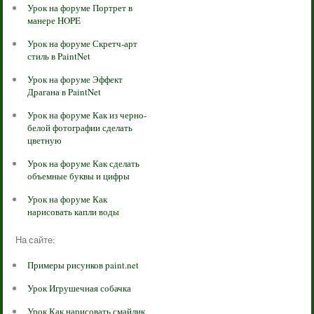
Урок на форуме Портрет в
манере HOPE
Урок на форуме Скретч-арт
стиль в PaintNet
Урок на форуме Эффект
Драгана в PaintNet
Урок на форуме Как из черно-
белой фотографии сделать
цветную
Урок на форуме Как сделать
объемные буквы и цифры
Урок на форуме Как
нарисовать капли воды
На сайте:
Примеры рисунков paint.net
Урок Игрушечная собачка
Урок Как нарисовать смайлик