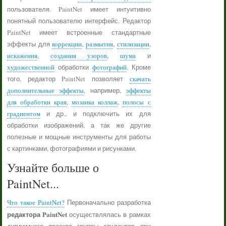
пользователя. PaintNet имеет интуитивно
понятный пользователю интерфейс. Редактор
PaintNet имеет встроенные стандартные
эффекты для
коррекции
,
размытия
,
стилизации
,
искажения
,
создания узоров
,
шума
и
художественной
обработки
фотографий
. Кроме
того, редактор PaintNet позволяет
скачать
дополнительные эффекты
, например,
эффекты
для обработки края
,
мозаика коллаж
,
полосы с
градиентом
и др., и подключить их для
обработки изображений, а так же другие
полезные и мощные инструменты для работы
с картинками, фотографиями и рисунками.
Узнайте больше о
PaintNet...
Что такое PaintNet?
Первоначально разработка
редактора PaintNet
осуществлялась в рамках