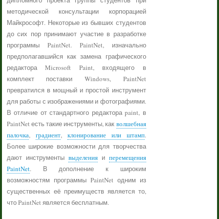
дипломного проекта группы студентов при
методической консультации корпорацией
Майкрософт. Некоторые из бывших студентов
до сих пор принимают участие в разработке
программы PaintNet. PaintNet, изначально
предполагавшийся как замена графического
редактора Microsoft Paint, входящего в
комплект поставки Windows, PaintNet
превратился в мощный и простой инструмент
для работы с изображениями и фотографиями.
В отличие от стандартного редактора paint, в
PaintNet есть такие инструменты, как
волшебная
палочка
,
градиент
,
клонирование или штамп
.
Более широкие возможности для творчества
дают инструменты
выделения
и
перемещения
PaintNet
. В дополнение к широким
возможностям программы PaintNet одним из
существенных её преимуществ является то,
что PaintNet является бесплатным.