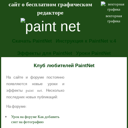
сайт о бесплатном графическом
редакторе
векторная
графика
Скачать PaintNet
Инструкция к PaintNet v.4
Эффекты для PaintNet
Уроки PaintNet
НОВОСТИ
Клуб любителей PaintNet
На сайте и форуме постоянно
появляются новые уроки и
эффекты paint net. Несколько
последних новых публикаций:
На форуме:
Урок на форуме Как добавить
снег на фотографию