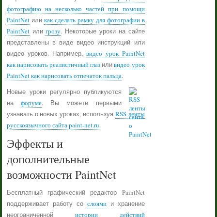
фотографию на несколько частей при помощи
PaintNet
или
как сделать рамку для фотографии в
PaintNet
или
грозу
. Некоторые уроки на сайте
представлены в виде видео инструкций или
видео уроков. Например,
видео урок PaintNet
как нарисовать реалистичный глаз
или
видео урок
PaintNet как нарисовать отпечаток пальца
.
Новые уроки регулярно публикуются
на
форуме
. Вы можете первыми
узнавать о новых уроках, используя
RSS ленты
русскоязычного сайта paint-net.ru
.
Эффекты и
дополнительные
возможности PaintNet
Бесплатный графический редактор PaintNet
поддерживает работу со
слоями
и хранение
неограниченной
истории действий