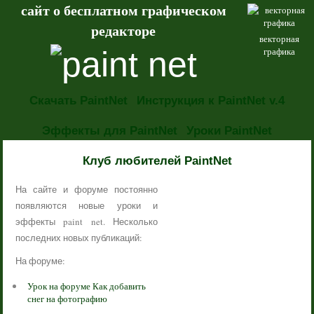
сайт о бесплатном графическом
редакторе
векторная
графика
Скачать PaintNet
Инструкция к PaintNet v.4
Эффекты для PaintNet
Уроки PaintNet
НОВОСТИ
Клуб любителей PaintNet
На сайте и форуме постоянно
появляются новые уроки и
эффекты paint net. Несколько
последних новых публикаций:
На форуме:
Урок на форуме Как добавить
снег на фотографию