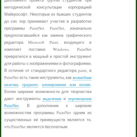
дипломного проекта группы студентов при
методической консультации корпорацией
Майкрософт. Некоторые из бывших студентов
до сих пор принимают участие в разработке
программы PaintNet. PaintNet, изначально
предполагавшийся как замена графического
редактора Microsoft Paint, входящего в
комплект поставки Windows, PaintNet
превратился в мощный и простой инструмент
для работы с изображениями и фотографиями.
В отличие от стандартного редактора paint, в
PaintNet есть такие инструменты, как
волшебная
палочка
,
градиент
,
клонирование или штамп
.
Более широкие возможности для творчества
дают инструменты
выделения
и
перемещения
PaintNet
. В дополнение к широким
возможностям программы PaintNet одним из
существенных её преимуществ является то,
что PaintNet является бесплатным.