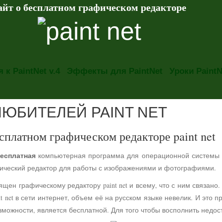
айт о бесплатном графическом редакторе
 к PaintNet v.4
Эффекты для PaintNet
Уроки PaintN
ЛЮБИТЕЛЕЙ PAINT NET
сплатном графическом редакторе paint net
есплатная
компьютерная программа для операционной системы
фический редактор для работы с изображениями и фотографиями.
ящен графическому редактору paint net и всему, что с ним связа
t net в сети интернет, объем её на русском языке невелик. И это 
можности, является бесплатной. Для того чтобы восполнить недос