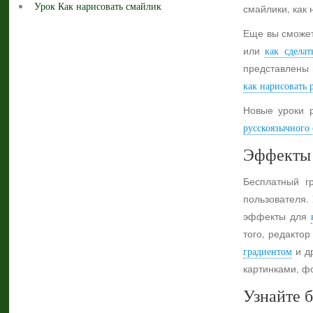
Урок Как нарисовать смайлик
смайлики, как 
Еще вы сможет
или
как сделат
представлены 
как нарисовать 
Новые уроки 
русскоязычного с
Эффекты 
Бесплатный г
пользователя.
эффекты для
того, редактор
градиентом
и др
картинками, ф
Узнайте б