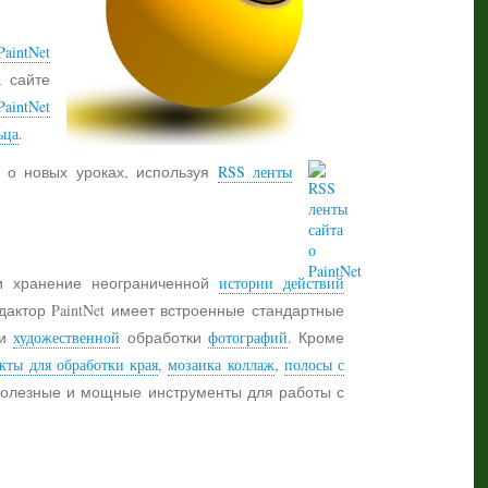
aintNet
а сайте
PaintNet
ьца
.
 о новых уроках, используя
RSS ленты
 хранение неограниченной
истории действий
дактор PaintNet имеет встроенные стандартные
и
художественной
обработки
фотографий
. Кроме
кты для обработки края
,
мозаика коллаж
,
полосы с
 полезные и мощные инструменты для работы с