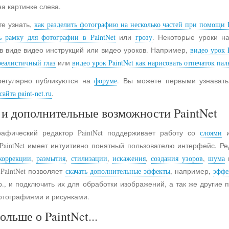
на картинке слева.
е узнать,
как разделить фотографию на несколько частей при помощи P
ь рамку для фотографии в PaintNet
или
грозу
. Некоторые уроки н
в виде видео инструкций или видео уроков. Например,
видео урок 
реалистичный глаз
или
видео урок PaintNet как нарисовать отпечаток пал
регулярно публикуются на
форуме
. Вы можете первыми узнавать
айта paint-net.ru
.
и дополнительные возможности PaintNet
рафический редактор PaintNet поддерживает работу со
слоями
и
 PaintNet имеет интуитивно понятный пользователю интерфейс. Ре
коррекции
,
размытия
,
стилизации
,
искажения
,
создания узоров
,
шума
 PaintNet позволяет
скачать дополнительные эффекты
, например,
эффе
., и подключить их для обработки изображений, а так же другие
отографиями и рисунками.
ольше о PaintNet...