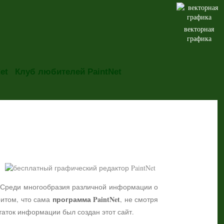
векторная
графика
et
Клуб любителей PaintNet
но. Среди многообразия различной информации о
программа PaintNet
притом, что сама
, не смотря
таток информации был создан этот сайт.