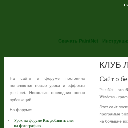
с
Скачать PaintNet
Инструкция
КЛУБ 
НОВОСТИ
Сайт о бе
На сайте и форуме постоянно
появляются новые уроки и эффекты
б
PaintNet - это
paint net. Несколько последних новых
Windows - гра
публикаций:
Этот сайт посв
На форуме:
программе pain
Урок на форуме Как добавить снег
на большие воз
на фотографию