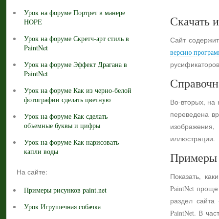
Урок на форуме Портрет в манере
Скачать и
HOPE
Урок на форуме Скретч-арт стиль в
Сайт содержит
PaintNet
версию програм
Урок на форуме Эффект Драгана в
русификаторов
PaintNet
Справочн
Урок на форуме Как из черно-белой
фотографии сделать цветную
Во-вторых, на
переведена вр
Урок на форуме Как сделать
объемные буквы и цифры
изображения,
иллюстрации.
Урок на форуме Как нарисовать
капли воды
Примеры 
На сайте:
Показать, как
PaintNet прощ
Примеры рисунков paint.net
раздел сайта
Урок Игрушечная собачка
PaintNet. В ч