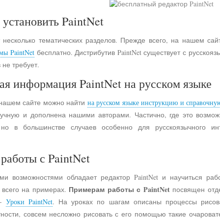
 установить PaintNet
 несколько тематических разделов. Прежде всего, на нашем сай
мы PaintNet
бесплатно. Дистрибутив PaintNet существует с русско
 не требует.
ая информация PaintNet на русском языке
 нашем сайте можно найти
на русском языке инструкцию и справочну
учную и дополнена нашими авторами. Частично, где это возмо
 но в большинстве случаев особенно для русскоязычного и
работы с PaintNet
ими возможностями обладает редактор PaintNet и научиться раб
Примерам работы с PaintNet
е всего на примерах.
посвящен отд
 -
Уроки PaintNet
. На уроках по шагам описаны процессы рисов
астности, совсем несложно рисовать с его помощью такие очарова