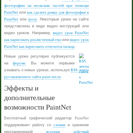
фотографию на несколько частей при помощи
PaintNet
или
как сделать рамку для фотографии в
PaintNet
или
грозу
. Некоторые уроки на сайте
представлены в виде видео инструкций или
видео уроков. Например,
видео урок PaintNet
как нарисовать реалистичный глаз
или
видео урок
PaintNet как нарисовать отпечаток пальца
.
Новые уроки регулярно публикуются
на
форуме
. Вы можете первыми
узнавать о новых уроках, используя
RSS ленты
русскоязычного сайта paint-net.ru
.
Эффекты и
дополнительные
возможности PaintNet
Бесплатный графический редактор PaintNet
поддерживает работу со
слоями
и хранение
неограниченной
истории действий