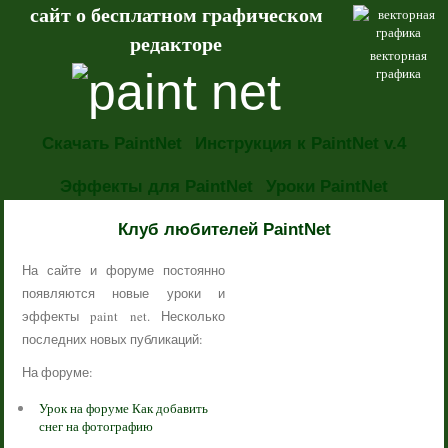
сайт о бесплатном графическом
редакторе
векторная
графика
Скачать PaintNet
Инструкция к PaintNet v.4
Эффекты для PaintNet
Уроки PaintNet
НОВОСТИ
Клуб любителей PaintNet
На сайте и форуме постоянно
появляются новые уроки и
эффекты paint net. Несколько
последних новых публикаций:
На форуме:
Урок на форуме Как добавить
снег на фотографию