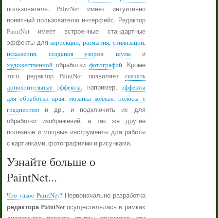
пользователя. PaintNet имеет интуитивно
понятный пользователю интерфейс. Редактор
PaintNet имеет встроенные стандартные
эффекты для
коррекции
,
размытия
,
стилизации
,
искажения
,
создания узоров
,
шума
и
художественной
обработки
фотографий
. Кроме
того, редактор PaintNet позволяет
скачать
дополнительные эффекты
, например,
эффекты
для обработки края
,
мозаика коллаж
,
полосы с
градиентом
и др., и подключить их для
обработки изображений, а так же другие
полезные и мощные инструменты для работы
с картинками, фотографиями и рисунками.
Узнайте больше о
PaintNet...
Что такое PaintNet?
Первоначально разработка
редактора PaintNet
осуществлялась в рамках