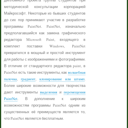
дипломного проекта группы студентов при
методической консультации корпорацией
Майкрософт. Некоторые из бывших студентов
до сих пор принимают участие в разработке
программы PaintNet. PaintNet, изначально
предполагавшийся как замена графического
редактора Microsoft Paint, входящего в
комплект поставки Windows, PaintNet
превратился в мощный и простой инструмент
для работы с изображениями и фотографиями.
В отличие от стандартного редактора paint, в
PaintNet есть такие инструменты, как
волшебная
палочка
,
градиент
,
клонирование или штамп
.
Более широкие возможности для творчества
дают инструменты
выделения
и
перемещения
PaintNet
. В дополнение к широким
возможностям программы PaintNet одним из
существенных её преимуществ является то,
что PaintNet является бесплатным.