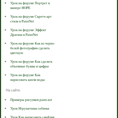
Урок на форуме Портрет в
манере HOPE
Урок на форуме Скретч-арт
стиль в PaintNet
Урок на форуме Эффект
Драгана в PaintNet
Урок на форуме Как из черно-
белой фотографии сделать
цветную
Урок на форуме Как сделать
объемные буквы и цифры
Урок на форуме Как
нарисовать капли воды
На сайте:
Примеры рисунков paint.net
Урок Игрушечная собачка
Урок Как нарисовать смайлик