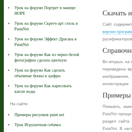
Урок на форуме Портрет в манере
Скачать и
HOPE
Урок на форуме Скретч-арт стиль в
Сайт содержит
PaintNet
версию програм
Урок на форуме Эффект Драгана в
русификаторов
PaintNet
Справочн
Урок на форуме Как из черно-белой
фотографии сделать цветную
Во-вторых, на
переведена вр
Урок на форуме Как сделать
объемные буквы и цифры
изображения,
иллюстрации.
Урок на форуме Как нарисовать
капли воды
Примеры 
На сайте:
Показать, как
PaintNet прощ
Примеры рисунков paint.net
раздел сайта
Урок Игрушечная собачка
PaintNet. В ч