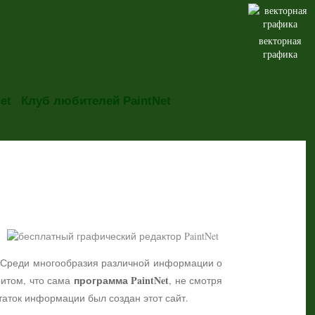
векторная
графика
et
Клуб любителей PaintNet
но. Среди многообразия различной информации о
программа PaintNet
притом, что сама
, не смотря
таток информации был создан этот сайт.