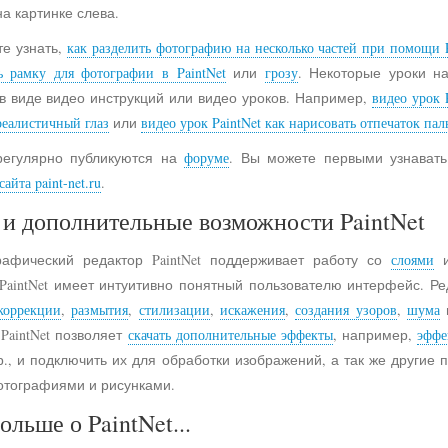
на картинке слева.
е узнать,
как разделить фотографию на несколько частей при помощи P
ь рамку для фотографии в PaintNet
или
грозу
. Некоторые уроки н
в виде видео инструкций или видео уроков. Например,
видео урок 
реалистичный глаз
или
видео урок PaintNet как нарисовать отпечаток пал
регулярно публикуются на
форуме
. Вы можете первыми узнавать
айта paint-net.ru
.
и дополнительные возможности PaintNet
рафический редактор PaintNet поддерживает работу со
слоями
и
 PaintNet имеет интуитивно понятный пользователю интерфейс. Ре
коррекции
,
размытия
,
стилизации
,
искажения
,
создания узоров
,
шума
 PaintNet позволяет
скачать дополнительные эффекты
, например,
эффе
., и подключить их для обработки изображений, а так же другие
отографиями и рисунками.
ольше о PaintNet...