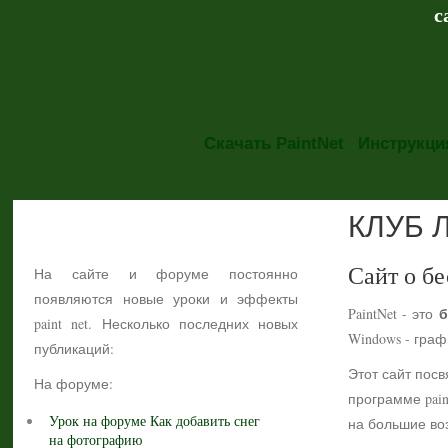
с
Скачать PaintNet
Инструкция
КЛУБ 
НОВОСТИ
Сайт о бе
На сайте и форуме постоянно
появляются новые уроки и эффекты
б
PaintNet - это
paint net. Несколько последних новых
Windows - гра
публикаций:
Этот сайт посв
На форуме:
программе pain
Урок на форуме Как добавить снег
на большие воз
на фотографию