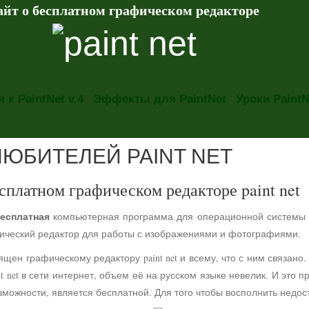
айт о бесплатном графическом редакторе
 к PaintNet v.4
Эффекты для PaintNet
Уроки PaintN
ЛЮБИТЕЛЕЙ PAINT NET
сплатном графическом редакторе paint net
есплатная
компьютерная программа для операционной системы
фический редактор для работы с изображениями и фотографиями.
ящен графическому редактору paint net и всему, что с ним связа
t net в сети интернет, объем её на русском языке невелик. И это 
можности, является бесплатной. Для того чтобы восполнить недос