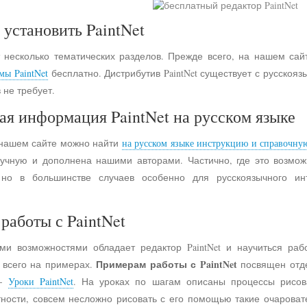
 установить PaintNet
 несколько тематических разделов. Прежде всего, на нашем сай
мы PaintNet
бесплатно. Дистрибутив PaintNet существует с русско
 не требует.
ая информация PaintNet на русском языке
 нашем сайте можно найти
на русском языке инструкцию и справочну
учную и дополнена нашими авторами. Частично, где это возмо
 но в большинстве случаев особенно для русскоязычного и
работы с PaintNet
ими возможностями обладает редактор PaintNet и научиться раб
Примерам работы с PaintNet
е всего на примерах.
посвящен отд
 -
Уроки PaintNet
. На уроках по шагам описаны процессы рисов
астности, совсем несложно рисовать с его помощью такие очарова