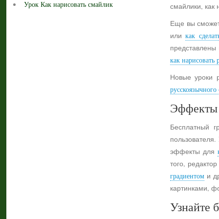
Урок Как нарисовать смайлик
смайлики, как 
Еще вы сможет
или
как сделат
представлены 
как нарисовать 
Новые уроки 
русскоязычного с
Эффекты 
Бесплатный г
пользователя.
эффекты для
того, редактор
градиентом
и др
картинками, ф
Узнайте б