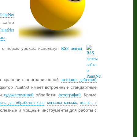
aintNet
а сайте
PaintNet
ьца
.
 о новых уроках, используя
RSS ленты
 хранение неограниченной
истории действий
дактор PaintNet имеет встроенные стандартные
и
художественной
обработки
фотографий
. Кроме
кты для обработки края
,
мозаика коллаж
,
полосы с
 полезные и мощные инструменты для работы с