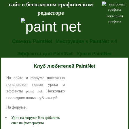
сайт о бесплатном графическом
редакторе
векторная
графика
Скачать PaintNet
Инструкция к PaintNet v.4
Эффекты для PaintNet
Уроки PaintNet
НОВОСТИ
Клуб любителей PaintNet
На сайте и форуме постоянно
появляются новые уроки и
эффекты paint net. Несколько
последних новых публикаций:
На форуме:
Урок на форуме Как добавить
снег на фотографию