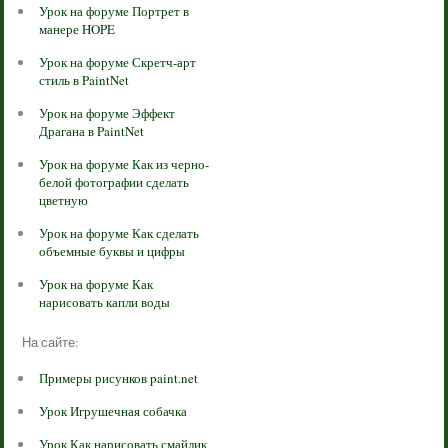
Урок на форуме Портрет в
манере HOPE
Урок на форуме Скретч-арт
стиль в PaintNet
Урок на форуме Эффект
Драгана в PaintNet
Урок на форуме Как из черно-
белой фотографии сделать
цветную
Урок на форуме Как сделать
объемные буквы и цифры
Урок на форуме Как
нарисовать капли воды
На сайте:
Примеры рисунков paint.net
Урок Игрушечная собачка
Урок Как нарисовать смайлик