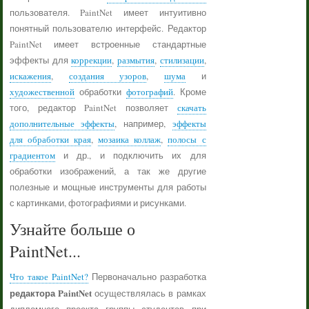
пользователя. PaintNet имеет интуитивно
понятный пользователю интерфейс. Редактор
PaintNet имеет встроенные стандартные
эффекты для
коррекции
,
размытия
,
стилизации
,
искажения
,
создания узоров
,
шума
и
художественной
обработки
фотографий
. Кроме
того, редактор PaintNet позволяет
скачать
дополнительные эффекты
, например,
эффекты
для обработки края
,
мозаика коллаж
,
полосы с
градиентом
и др., и подключить их для
обработки изображений, а так же другие
полезные и мощные инструменты для работы
с картинками, фотографиями и рисунками.
Узнайте больше о
PaintNet...
Что такое PaintNet?
Первоначально разработка
редактора PaintNet
осуществлялась в рамках