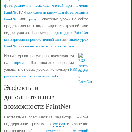
фотографию на несколько частей при помощи
PaintNet
или
как сделать рамку для фотографии в
PaintNet
или
грозу
. Некоторые уроки на сайте
представлены в виде видео инструкций или
видео уроков. Например,
видео урок PaintNet
как нарисовать реалистичный глаз
или
видео урок
PaintNet как нарисовать отпечаток пальца
.
Новые уроки регулярно публикуются
на
форуме
. Вы можете первыми
узнавать о новых уроках, используя
RSS ленты
русскоязычного сайта paint-net.ru
.
Эффекты и
дополнительные
возможности PaintNet
Бесплатный графический редактор PaintNet
поддерживает работу со
слоями
и хранение
неограниченной
истории действий