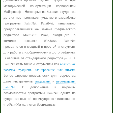
дипломного проекта группы студентов при
методической консультации корпорацией
Майкрософт. Некоторые из бывших студентов
до сих пор принимают участие в разработке
программы PaintNet. PaintNet, изначально
предполагавшийся как замена графического
редактора Microsoft Paint, входящего в
комплект поставки Windows, PaintNet
превратился в мощный и простой инструмент
для работы с изображениями и фотографиями.
В отличие от стандартного редактора paint, в
PaintNet есть такие инструменты, как
волшебная
палочка
,
градиент
,
клонирование или штамп
.
Более широкие возможности для творчества
дают инструменты
выделения
и
перемещения
PaintNet
. В дополнение к широким
возможностям программы PaintNet одним из
существенных её преимуществ является то,
что PaintNet является бесплатным.