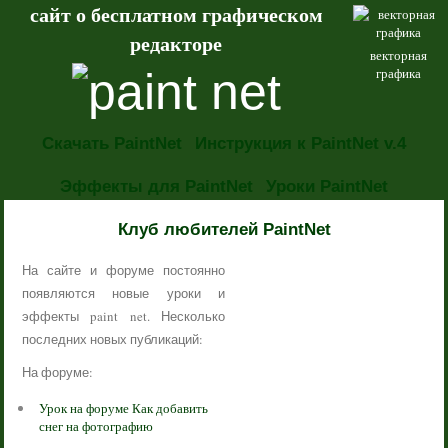
сайт о бесплатном графическом
редакторе
векторная
графика
Скачать PaintNet
Инструкция к PaintNet v.4
Эффекты для PaintNet
Уроки PaintNet
НОВОСТИ
Клуб любителей PaintNet
На сайте и форуме постоянно
появляются новые уроки и
эффекты paint net. Несколько
последних новых публикаций:
На форуме:
Урок на форуме Как добавить
снег на фотографию