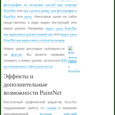
фотографию на несколько частей при помощи
PaintNet
или
как сделать рамку для фотографии в
PaintNet
или
грозу
. Некоторые уроки на сайте
представлены в виде видео инструкций или
видео уроков. Например,
видео урок PaintNet
как нарисовать реалистичный глаз
или
видео урок
PaintNet как нарисовать отпечаток пальца
.
Новые уроки регулярно публикуются
на
форуме
. Вы можете первыми
узнавать о новых уроках, используя
RSS ленты
русскоязычного сайта paint-net.ru
.
Эффекты и
дополнительные
возможности PaintNet
Бесплатный графический редактор PaintNet
поддерживает работу со
слоями
и хранение
неограниченной
истории действий