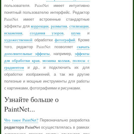
пользователя. PaintNet имеет интуитивно
понятный пользователю интерфейс. Редактор
PaintNet имеет встроенные стандартные
эффекты для
коррекции
,
размытия
,
стилизации
,
искажения
,
создания узоров
,
шума
и
художественной
обработки
фотографий
. Кроме
того, редактор PaintNet позволяет
скачать
дополнительные эффекты
, например,
эффекты
для обработки края
,
мозаика коллаж
,
полосы с
градиентом
и др., и подключить их для
обработки изображений, а так же другие
полезные и мощные инструменты для работы
с картинками, фотографиями и рисунками.
Узнайте больше о
PaintNet...
Что такое PaintNet?
Первоначально разработка
редактора PaintNet
осуществлялась в рамках