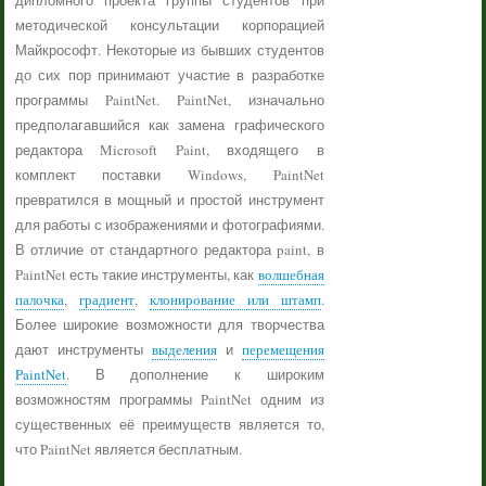
дипломного проекта группы студентов при
методической консультации корпорацией
Майкрософт. Некоторые из бывших студентов
до сих пор принимают участие в разработке
программы PaintNet. PaintNet, изначально
предполагавшийся как замена графического
редактора Microsoft Paint, входящего в
комплект поставки Windows, PaintNet
превратился в мощный и простой инструмент
для работы с изображениями и фотографиями.
В отличие от стандартного редактора paint, в
PaintNet есть такие инструменты, как
волшебная
палочка
,
градиент
,
клонирование или штамп
.
Более широкие возможности для творчества
дают инструменты
выделения
и
перемещения
PaintNet
. В дополнение к широким
возможностям программы PaintNet одним из
существенных её преимуществ является то,
что PaintNet является бесплатным.