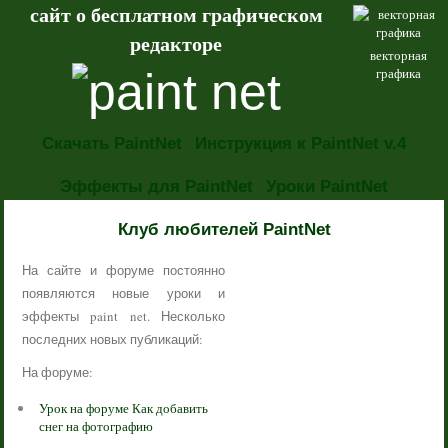
сайт о бесплатном графическом
редакторе
векторная
графика
Скачать PaintNet
Инструкция к PaintNet v.4
Эффекты для PaintNet
Уроки PaintNet
НОВОСТИ
Клуб любителей PaintNet
На сайте и форуме постоянно
появляются новые уроки и
эффекты paint net. Несколько
последних новых публикаций:
На форуме:
Урок на форуме Как добавить
снег на фотографию