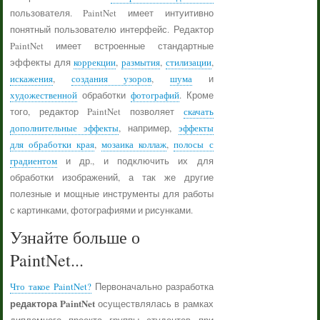
пользователя. PaintNet имеет интуитивно
понятный пользователю интерфейс. Редактор
PaintNet имеет встроенные стандартные
эффекты для
коррекции
,
размытия
,
стилизации
,
искажения
,
создания узоров
,
шума
и
художественной
обработки
фотографий
. Кроме
того, редактор PaintNet позволяет
скачать
дополнительные эффекты
, например,
эффекты
для обработки края
,
мозаика коллаж
,
полосы с
градиентом
и др., и подключить их для
обработки изображений, а так же другие
полезные и мощные инструменты для работы
с картинками, фотографиями и рисунками.
Узнайте больше о
PaintNet...
Что такое PaintNet?
Первоначально разработка
редактора PaintNet
осуществлялась в рамках