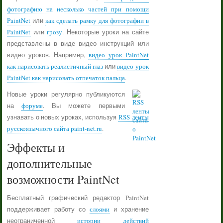
фотографию на несколько частей при помощи
PaintNet
или
как сделать рамку для фотографии в
PaintNet
или
грозу
. Некоторые уроки на сайте
представлены в виде видео инструкций или
видео уроков. Например,
видео урок PaintNet
как нарисовать реалистичный глаз
или
видео урок
PaintNet как нарисовать отпечаток пальца
.
Новые уроки регулярно публикуются
на
форуме
. Вы можете первыми
узнавать о новых уроках, используя
RSS ленты
русскоязычного сайта paint-net.ru
.
Эффекты и
дополнительные
возможности PaintNet
Бесплатный графический редактор PaintNet
поддерживает работу со
слоями
и хранение
неограниченной
истории действий