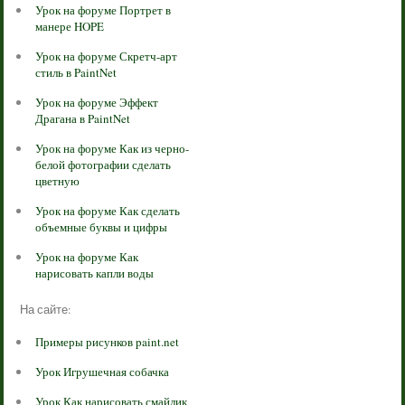
Урок на форуме Портрет в
манере HOPE
Урок на форуме Скретч-арт
стиль в PaintNet
Урок на форуме Эффект
Драгана в PaintNet
Урок на форуме Как из черно-
белой фотографии сделать
цветную
Урок на форуме Как сделать
объемные буквы и цифры
Урок на форуме Как
нарисовать капли воды
На сайте:
Примеры рисунков paint.net
Урок Игрушечная собачка
Урок Как нарисовать смайлик