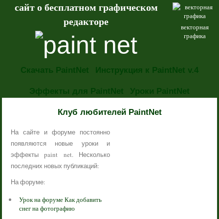
сайт о бесплатном графическом
редакторе
векторная
графика
Скачать PaintNet
Инструкция к PaintNet v.4
Эффекты для PaintNet
Уроки PaintNet
НОВОСТИ
Клуб любителей PaintNet
На сайте и форуме постоянно
появляются новые уроки и
эффекты paint net. Несколько
последних новых публикаций:
На форуме:
Урок на форуме Как добавить
снег на фотографию