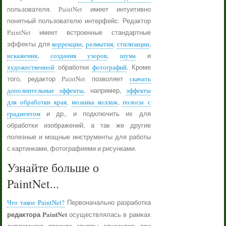
пользователя. PaintNet имеет интуитивно
понятный пользователю интерфейс. Редактор
PaintNet имеет встроенные стандартные
эффекты для
коррекции
,
размытия
,
стилизации
,
искажения
,
создания узоров
,
шума
и
художественной
обработки
фотографий
. Кроме
того, редактор PaintNet позволяет
скачать
дополнительные эффекты
, например,
эффекты
для обработки края
,
мозаика коллаж
,
полосы с
градиентом
и др., и подключить их для
обработки изображений, а так же другие
полезные и мощные инструменты для работы
с картинками, фотографиями и рисунками.
Узнайте больше о
PaintNet...
Что такое PaintNet?
Первоначально разработка
редактора PaintNet
осуществлялась в рамках