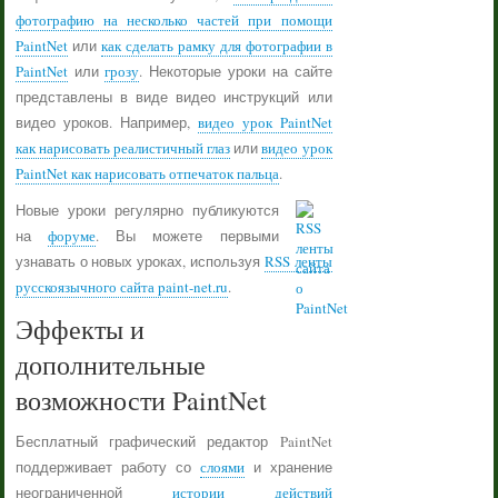
фотографию на несколько частей при помощи
PaintNet
или
как сделать рамку для фотографии в
PaintNet
или
грозу
. Некоторые уроки на сайте
представлены в виде видео инструкций или
видео уроков. Например,
видео урок PaintNet
как нарисовать реалистичный глаз
или
видео урок
PaintNet как нарисовать отпечаток пальца
.
Новые уроки регулярно публикуются
на
форуме
. Вы можете первыми
узнавать о новых уроках, используя
RSS ленты
русскоязычного сайта paint-net.ru
.
Эффекты и
дополнительные
возможности PaintNet
Бесплатный графический редактор PaintNet
поддерживает работу со
слоями
и хранение
неограниченной
истории действий