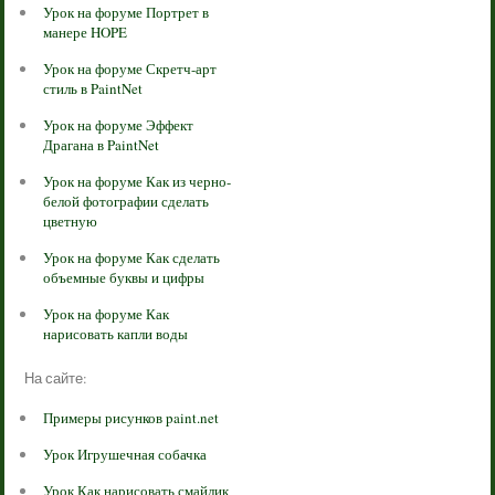
Урок на форуме Портрет в
манере HOPE
Урок на форуме Скретч-арт
стиль в PaintNet
Урок на форуме Эффект
Драгана в PaintNet
Урок на форуме Как из черно-
белой фотографии сделать
цветную
Урок на форуме Как сделать
объемные буквы и цифры
Урок на форуме Как
нарисовать капли воды
На сайте:
Примеры рисунков paint.net
Урок Игрушечная собачка
Урок Как нарисовать смайлик