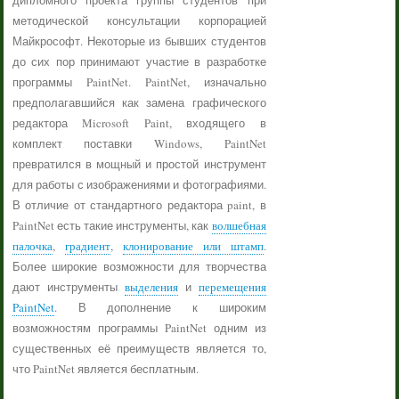
дипломного проекта группы студентов при
методической консультации корпорацией
Майкрософт. Некоторые из бывших студентов
до сих пор принимают участие в разработке
программы PaintNet. PaintNet, изначально
предполагавшийся как замена графического
редактора Microsoft Paint, входящего в
комплект поставки Windows, PaintNet
превратился в мощный и простой инструмент
для работы с изображениями и фотографиями.
В отличие от стандартного редактора paint, в
PaintNet есть такие инструменты, как
волшебная
палочка
,
градиент
,
клонирование или штамп
.
Более широкие возможности для творчества
дают инструменты
выделения
и
перемещения
PaintNet
. В дополнение к широким
возможностям программы PaintNet одним из
существенных её преимуществ является то,
что PaintNet является бесплатным.