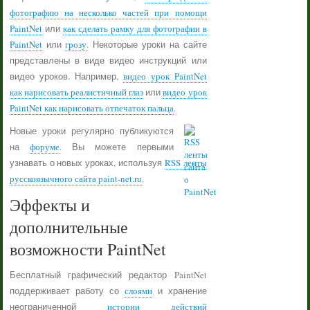
фотографию на несколько частей при помощи
PaintNet
или
как сделать рамку для фотографии в
PaintNet
или
грозу
. Некоторые уроки на сайте
представлены в виде видео инструкций или
видео уроков. Например,
видео урок PaintNet
как нарисовать реалистичный глаз
или
видео урок
PaintNet как нарисовать отпечаток пальца
.
Новые уроки регулярно публикуются
на
форуме
. Вы можете первыми
узнавать о новых уроках, используя
RSS ленты
русскоязычного сайта paint-net.ru
.
Эффекты и
дополнительные
возможности PaintNet
Бесплатный графический редактор PaintNet
поддерживает работу со
слоями
и хранение
неограниченной
истории действий