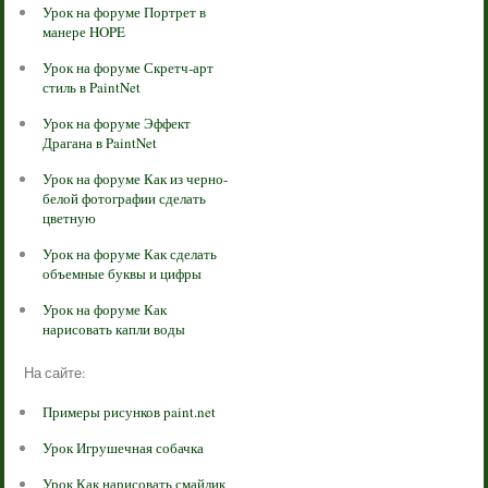
Урок на форуме Портрет в
манере HOPE
Урок на форуме Скретч-арт
стиль в PaintNet
Урок на форуме Эффект
Драгана в PaintNet
Урок на форуме Как из черно-
белой фотографии сделать
цветную
Урок на форуме Как сделать
объемные буквы и цифры
Урок на форуме Как
нарисовать капли воды
На сайте:
Примеры рисунков paint.net
Урок Игрушечная собачка
Урок Как нарисовать смайлик