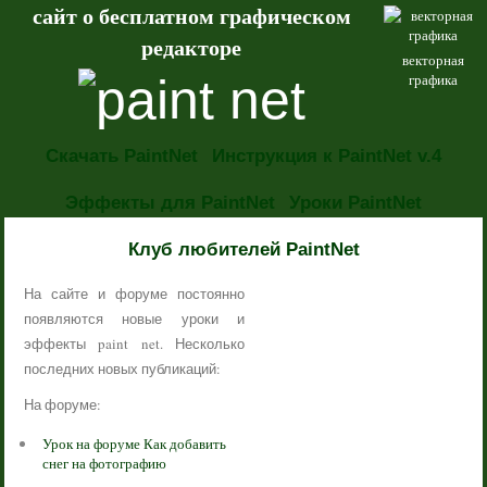
сайт о бесплатном графическом
редакторе
векторная
графика
Скачать PaintNet
Инструкция к PaintNet v.4
Эффекты для PaintNet
Уроки PaintNet
НОВОСТИ
Клуб любителей PaintNet
На сайте и форуме постоянно
появляются новые уроки и
эффекты paint net. Несколько
последних новых публикаций:
На форуме:
Урок на форуме Как добавить
снег на фотографию