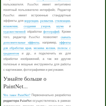
пользователя. PaintNet имеет интуитивно
понятный пользователю интерфейс. Редактор
PaintNet имеет встроенные стандартные
эффекты для
коррекции
,
размытия
,
стилизации
,
искажения
,
создания узоров
,
шума
и
художественной
обработки
фотографий
. Кроме
того, редактор PaintNet позволяет
скачать
дополнительные эффекты
, например,
эффекты
для обработки края
,
мозаика коллаж
,
полосы с
градиентом
и др., и подключить их для
обработки изображений, а так же другие
полезные и мощные инструменты для работы
с картинками, фотографиями и рисунками.
Узнайте больше о
PaintNet...
Что такое PaintNet?
Первоначально разработка
редактора PaintNet
осуществлялась в рамках