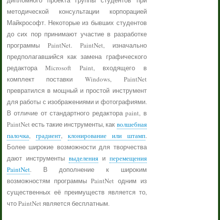
дипломного проекта группы студентов при
методической консультации корпорацией
Майкрософт. Некоторые из бывших студентов
до сих пор принимают участие в разработке
программы PaintNet. PaintNet, изначально
предполагавшийся как замена графического
редактора Microsoft Paint, входящего в
комплект поставки Windows, PaintNet
превратился в мощный и простой инструмент
для работы с изображениями и фотографиями.
В отличие от стандартного редактора paint, в
PaintNet есть такие инструменты, как
волшебная
палочка
,
градиент
,
клонирование или штамп
.
Более широкие возможности для творчества
дают инструменты
выделения
и
перемещения
PaintNet
. В дополнение к широким
возможностям программы PaintNet одним из
существенных её преимуществ является то,
что PaintNet является бесплатным.