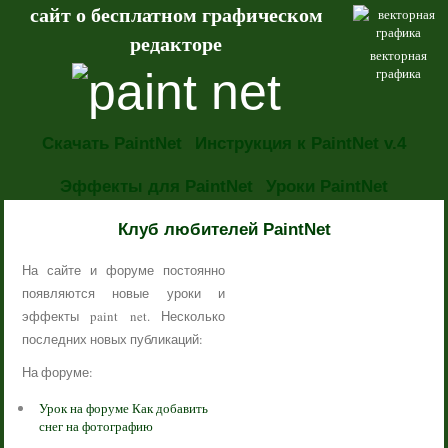
сайт о бесплатном графическом
редакторе
векторная
графика
Скачать PaintNet
Инструкция к PaintNet v.4
Эффекты для PaintNet
Уроки PaintNet
НОВОСТИ
Клуб любителей PaintNet
На сайте и форуме постоянно
появляются новые уроки и
эффекты paint net. Несколько
последних новых публикаций:
На форуме:
Урок на форуме Как добавить
снег на фотографию