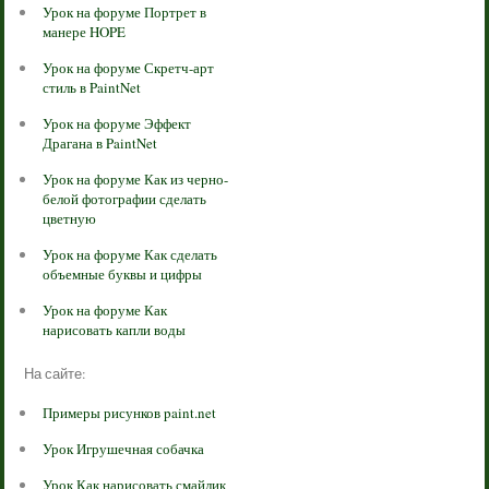
Урок на форуме Портрет в
манере HOPE
Урок на форуме Скретч-арт
стиль в PaintNet
Урок на форуме Эффект
Драгана в PaintNet
Урок на форуме Как из черно-
белой фотографии сделать
цветную
Урок на форуме Как сделать
объемные буквы и цифры
Урок на форуме Как
нарисовать капли воды
На сайте:
Примеры рисунков paint.net
Урок Игрушечная собачка
Урок Как нарисовать смайлик