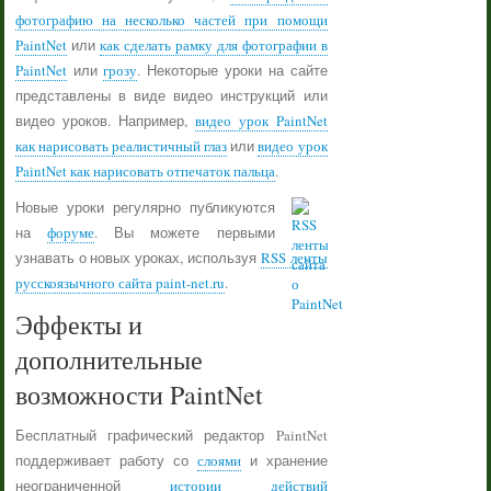
фотографию на несколько частей при помощи
PaintNet
или
как сделать рамку для фотографии в
PaintNet
или
грозу
. Некоторые уроки на сайте
представлены в виде видео инструкций или
видео уроков. Например,
видео урок PaintNet
как нарисовать реалистичный глаз
или
видео урок
PaintNet как нарисовать отпечаток пальца
.
Новые уроки регулярно публикуются
на
форуме
. Вы можете первыми
узнавать о новых уроках, используя
RSS ленты
русскоязычного сайта paint-net.ru
.
Эффекты и
дополнительные
возможности PaintNet
Бесплатный графический редактор PaintNet
поддерживает работу со
слоями
и хранение
неограниченной
истории действий