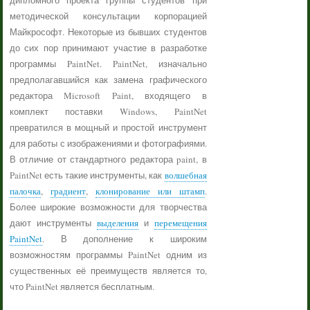
дипломного проекта группы студентов при
методической консультации корпорацией
Майкрософт. Некоторые из бывших студентов
до сих пор принимают участие в разработке
программы PaintNet. PaintNet, изначально
предполагавшийся как замена графического
редактора Microsoft Paint, входящего в
комплект поставки Windows, PaintNet
превратился в мощный и простой инструмент
для работы с изображениями и фотографиями.
В отличие от стандартного редактора paint, в
PaintNet есть такие инструменты, как
волшебная
палочка
,
градиент
,
клонирование или штамп
.
Более широкие возможности для творчества
дают инструменты
выделения
и
перемещения
PaintNet
. В дополнение к широким
возможностям программы PaintNet одним из
существенных её преимуществ является то,
что PaintNet является бесплатным.