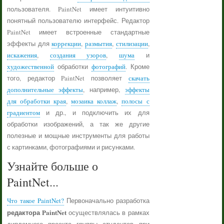
пользователя. PaintNet имеет интуитивно
понятный пользователю интерфейс. Редактор
PaintNet имеет встроенные стандартные
эффекты для
коррекции
,
размытия
,
стилизации
,
искажения
,
создания узоров
,
шума
и
художественной
обработки
фотографий
. Кроме
того, редактор PaintNet позволяет
скачать
дополнительные эффекты
, например,
эффекты
для обработки края
,
мозаика коллаж
,
полосы с
градиентом
и др., и подключить их для
обработки изображений, а так же другие
полезные и мощные инструменты для работы
с картинками, фотографиями и рисунками.
Узнайте больше о
PaintNet...
Что такое PaintNet?
Первоначально разработка
редактора PaintNet
осуществлялась в рамках