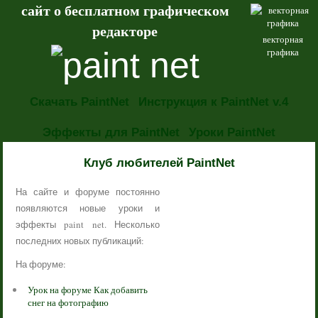
сайт о бесплатном графическом
редакторе
векторная
графика
Скачать PaintNet
Инструкция к PaintNet v.4
Эффекты для PaintNet
Уроки PaintNet
НОВОСТИ
Клуб любителей PaintNet
На сайте и форуме постоянно
появляются новые уроки и
эффекты paint net. Несколько
последних новых публикаций:
На форуме:
Урок на форуме Как добавить
снег на фотографию