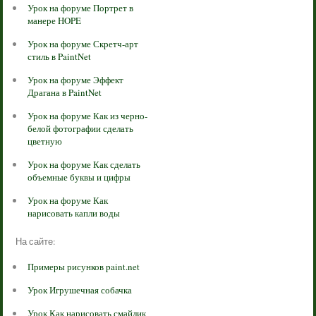
Урок на форуме Портрет в
манере HOPE
Урок на форуме Скретч-арт
стиль в PaintNet
Урок на форуме Эффект
Драгана в PaintNet
Урок на форуме Как из черно-
белой фотографии сделать
цветную
Урок на форуме Как сделать
объемные буквы и цифры
Урок на форуме Как
нарисовать капли воды
На сайте:
Примеры рисунков paint.net
Урок Игрушечная собачка
Урок Как нарисовать смайлик