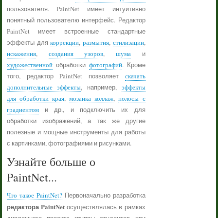
пользователя. PaintNet имеет интуитивно
понятный пользователю интерфейс. Редактор
PaintNet имеет встроенные стандартные
эффекты для
коррекции
,
размытия
,
стилизации
,
искажения
,
создания узоров
,
шума
и
художественной
обработки
фотографий
. Кроме
того, редактор PaintNet позволяет
скачать
дополнительные эффекты
, например,
эффекты
для обработки края
,
мозаика коллаж
,
полосы с
градиентом
и др., и подключить их для
обработки изображений, а так же другие
полезные и мощные инструменты для работы
с картинками, фотографиями и рисунками.
Узнайте больше о
PaintNet...
Что такое PaintNet?
Первоначально разработка
редактора PaintNet
осуществлялась в рамках