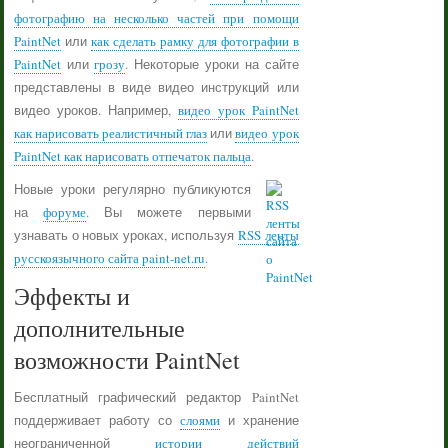
фотографию на несколько частей при помощи
PaintNet
или
как сделать рамку для фотографии в
PaintNet
или
грозу
. Некоторые уроки на сайте
представлены в виде видео инструкций или
видео уроков. Например,
видео урок PaintNet
как нарисовать реалистичный глаз
или
видео урок
PaintNet как нарисовать отпечаток пальца
.
Новые уроки регулярно публикуются
на
форуме
. Вы можете первыми
узнавать о новых уроках, используя
RSS ленты
русскоязычного сайта paint-net.ru
.
Эффекты и
дополнительные
возможности PaintNet
Бесплатный графический редактор PaintNet
поддерживает работу со
слоями
и хранение
неограниченной
истории действий