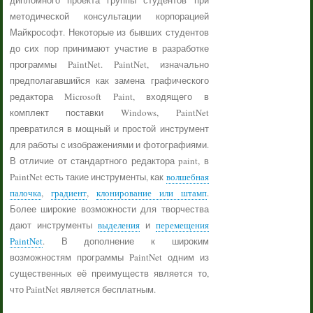
дипломного проекта группы студентов при
методической консультации корпорацией
Майкрософт. Некоторые из бывших студентов
до сих пор принимают участие в разработке
программы PaintNet. PaintNet, изначально
предполагавшийся как замена графического
редактора Microsoft Paint, входящего в
комплект поставки Windows, PaintNet
превратился в мощный и простой инструмент
для работы с изображениями и фотографиями.
В отличие от стандартного редактора paint, в
PaintNet есть такие инструменты, как
волшебная
палочка
,
градиент
,
клонирование или штамп
.
Более широкие возможности для творчества
дают инструменты
выделения
и
перемещения
PaintNet
. В дополнение к широким
возможностям программы PaintNet одним из
существенных её преимуществ является то,
что PaintNet является бесплатным.