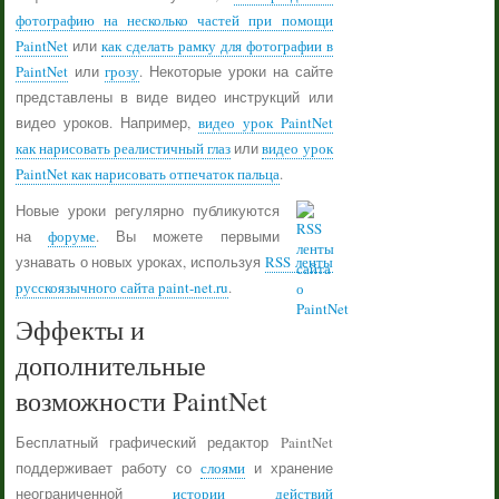
фотографию на несколько частей при помощи
PaintNet
или
как сделать рамку для фотографии в
PaintNet
или
грозу
. Некоторые уроки на сайте
представлены в виде видео инструкций или
видео уроков. Например,
видео урок PaintNet
как нарисовать реалистичный глаз
или
видео урок
PaintNet как нарисовать отпечаток пальца
.
Новые уроки регулярно публикуются
на
форуме
. Вы можете первыми
узнавать о новых уроках, используя
RSS ленты
русскоязычного сайта paint-net.ru
.
Эффекты и
дополнительные
возможности PaintNet
Бесплатный графический редактор PaintNet
поддерживает работу со
слоями
и хранение
неограниченной
истории действий