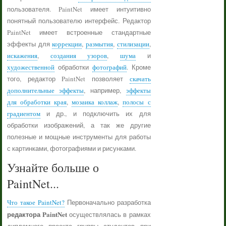
пользователя. PaintNet имеет интуитивно
понятный пользователю интерфейс. Редактор
PaintNet имеет встроенные стандартные
эффекты для
коррекции
,
размытия
,
стилизации
,
искажения
,
создания узоров
,
шума
и
художественной
обработки
фотографий
. Кроме
того, редактор PaintNet позволяет
скачать
дополнительные эффекты
, например,
эффекты
для обработки края
,
мозаика коллаж
,
полосы с
градиентом
и др., и подключить их для
обработки изображений, а так же другие
полезные и мощные инструменты для работы
с картинками, фотографиями и рисунками.
Узнайте больше о
PaintNet...
Что такое PaintNet?
Первоначально разработка
редактора PaintNet
осуществлялась в рамках