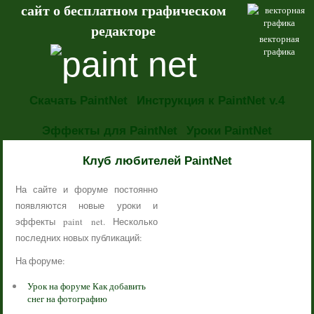
сайт о бесплатном графическом
редакторе
векторная
графика
Скачать PaintNet
Инструкция к PaintNet v.4
Эффекты для PaintNet
Уроки PaintNet
НОВОСТИ
Клуб любителей PaintNet
На сайте и форуме постоянно
появляются новые уроки и
эффекты paint net. Несколько
последних новых публикаций:
На форуме:
Урок на форуме Как добавить
снег на фотографию