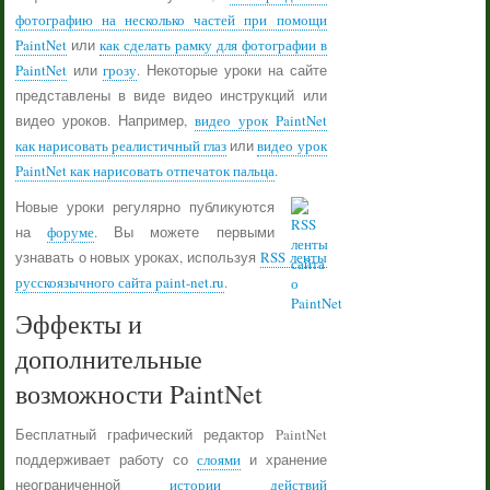
фотографию на несколько частей при помощи
PaintNet
или
как сделать рамку для фотографии в
PaintNet
или
грозу
. Некоторые уроки на сайте
представлены в виде видео инструкций или
видео уроков. Например,
видео урок PaintNet
как нарисовать реалистичный глаз
или
видео урок
PaintNet как нарисовать отпечаток пальца
.
Новые уроки регулярно публикуются
на
форуме
. Вы можете первыми
узнавать о новых уроках, используя
RSS ленты
русскоязычного сайта paint-net.ru
.
Эффекты и
дополнительные
возможности PaintNet
Бесплатный графический редактор PaintNet
поддерживает работу со
слоями
и хранение
неограниченной
истории действий