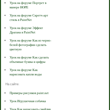
Урок на форуме Портрет в
манере HOPE
Урок на форуме Скретч-арт
стиль в PaintNet
Урок на форуме Эффект
Драгана в PaintNet
Урок на форуме Как из черно-
белой фотографии сделать
цветную
Урок на форуме Как сделать
объемные буквы и цифры
Урок на форуме Как
нарисовать капли воды
На сайте:
Примеры рисунков paint.net
Урок Игрушечная собачка
Урок Как нарисовать смайлик