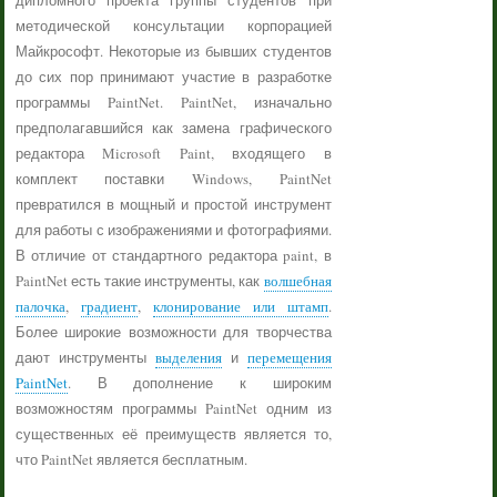
дипломного проекта группы студентов при
методической консультации корпорацией
Майкрософт. Некоторые из бывших студентов
до сих пор принимают участие в разработке
программы PaintNet. PaintNet, изначально
предполагавшийся как замена графического
редактора Microsoft Paint, входящего в
комплект поставки Windows, PaintNet
превратился в мощный и простой инструмент
для работы с изображениями и фотографиями.
В отличие от стандартного редактора paint, в
PaintNet есть такие инструменты, как
волшебная
палочка
,
градиент
,
клонирование или штамп
.
Более широкие возможности для творчества
дают инструменты
выделения
и
перемещения
PaintNet
. В дополнение к широким
возможностям программы PaintNet одним из
существенных её преимуществ является то,
что PaintNet является бесплатным.