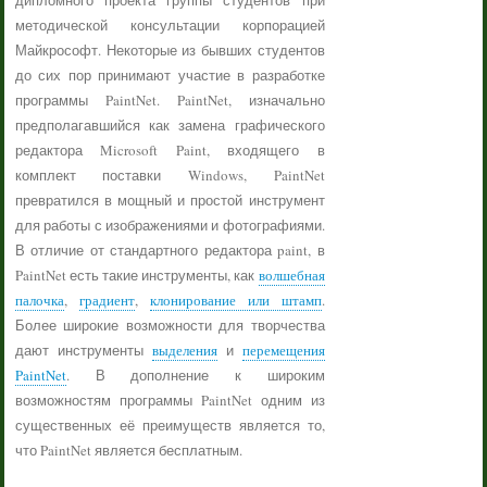
дипломного проекта группы студентов при
методической консультации корпорацией
Майкрософт. Некоторые из бывших студентов
до сих пор принимают участие в разработке
программы PaintNet. PaintNet, изначально
предполагавшийся как замена графического
редактора Microsoft Paint, входящего в
комплект поставки Windows, PaintNet
превратился в мощный и простой инструмент
для работы с изображениями и фотографиями.
В отличие от стандартного редактора paint, в
PaintNet есть такие инструменты, как
волшебная
палочка
,
градиент
,
клонирование или штамп
.
Более широкие возможности для творчества
дают инструменты
выделения
и
перемещения
PaintNet
. В дополнение к широким
возможностям программы PaintNet одним из
существенных её преимуществ является то,
что PaintNet является бесплатным.