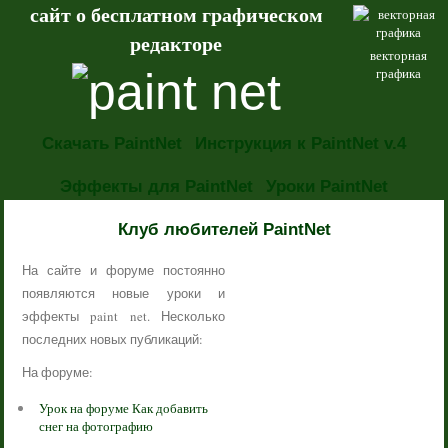
сайт о бесплатном графическом
редакторе
векторная
графика
Скачать PaintNet
Инструкция к PaintNet v.4
Эффекты для PaintNet
Уроки PaintNet
НОВОСТИ
Клуб любителей PaintNet
На сайте и форуме постоянно
появляются новые уроки и
эффекты paint net. Несколько
последних новых публикаций:
На форуме:
Урок на форуме Как добавить
снег на фотографию