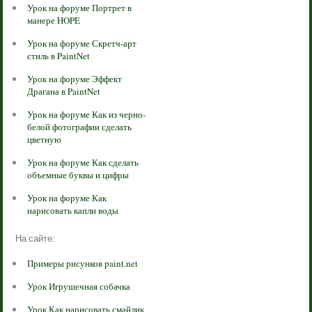
Урок на форуме Портрет в
манере HOPE
Урок на форуме Скретч-арт
стиль в PaintNet
Урок на форуме Эффект
Драгана в PaintNet
Урок на форуме Как из черно-
белой фотографии сделать
цветную
Урок на форуме Как сделать
объемные буквы и цифры
Урок на форуме Как
нарисовать капли воды
На сайте:
Примеры рисунков paint.net
Урок Игрушечная собачка
Урок Как нарисовать смайлик