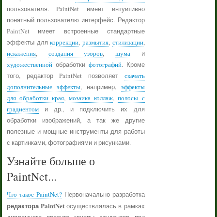
пользователя. PaintNet имеет интуитивно
понятный пользователю интерфейс. Редактор
PaintNet имеет встроенные стандартные
эффекты для
коррекции
,
размытия
,
стилизации
,
искажения
,
создания узоров
,
шума
и
художественной
обработки
фотографий
. Кроме
того, редактор PaintNet позволяет
скачать
дополнительные эффекты
, например,
эффекты
для обработки края
,
мозаика коллаж
,
полосы с
градиентом
и др., и подключить их для
обработки изображений, а так же другие
полезные и мощные инструменты для работы
с картинками, фотографиями и рисунками.
Узнайте больше о
PaintNet...
Что такое PaintNet?
Первоначально разработка
редактора PaintNet
осуществлялась в рамках