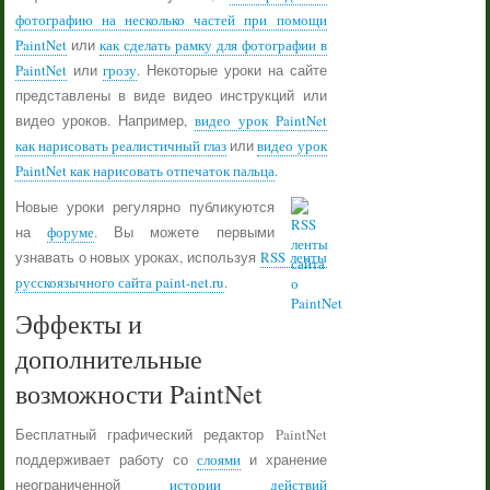
фотографию на несколько частей при помощи
PaintNet
или
как сделать рамку для фотографии в
PaintNet
или
грозу
. Некоторые уроки на сайте
представлены в виде видео инструкций или
видео уроков. Например,
видео урок PaintNet
как нарисовать реалистичный глаз
или
видео урок
PaintNet как нарисовать отпечаток пальца
.
Новые уроки регулярно публикуются
на
форуме
. Вы можете первыми
узнавать о новых уроках, используя
RSS ленты
русскоязычного сайта paint-net.ru
.
Эффекты и
дополнительные
возможности PaintNet
Бесплатный графический редактор PaintNet
поддерживает работу со
слоями
и хранение
неограниченной
истории действий