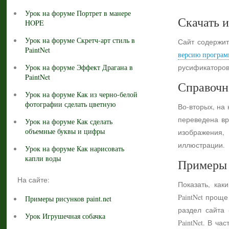
Урок на форуме Портрет в манере
Скачать и
HOPE
Урок на форуме Скретч-арт стиль в
Сайт содержит
PaintNet
версию програм
Урок на форуме Эффект Драгана в
русификаторов
PaintNet
Справочн
Урок на форуме Как из черно-белой
фотографии сделать цветную
Во-вторых, на
переведена вр
Урок на форуме Как сделать
объемные буквы и цифры
изображения,
иллюстрации.
Урок на форуме Как нарисовать
капли воды
Примеры 
На сайте:
Показать, как
PaintNet прощ
Примеры рисунков paint.net
раздел сайта
Урок Игрушечная собачка
PaintNet. В ч