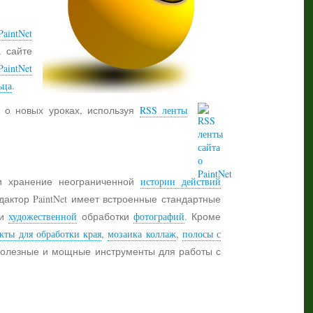
aintNet
а сайте
PaintNet
ьца
.
 о новых уроках, используя
RSS ленты
 хранение неограниченной
истории действий
дактор PaintNet имеет встроенные стандартные
и
художественной
обработки
фотографий
. Кроме
кты для обработки края
,
мозаика коллаж
,
полосы с
 полезные и мощные инструменты для работы с