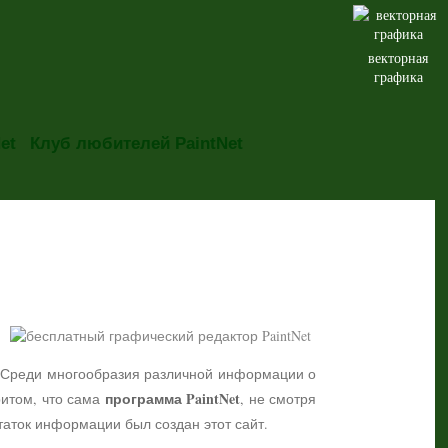
векторная
графика
et
Клуб любителей PaintNet
но. Среди многообразия различной информации о
программа PaintNet
притом, что сама
, не смотря
таток информации был создан этот сайт.