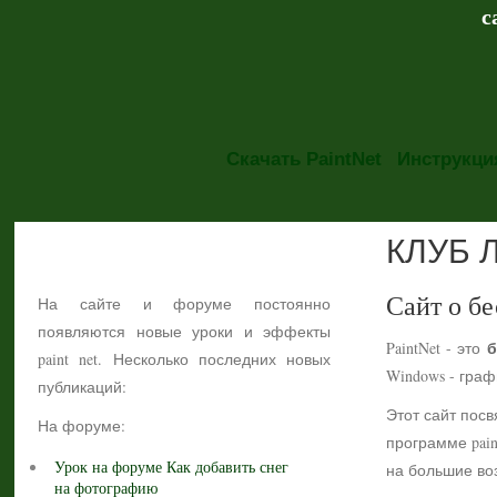
с
Скачать PaintNet
Инструкция
КЛУБ 
НОВОСТИ
Сайт о бе
На сайте и форуме постоянно
появляются новые уроки и эффекты
б
PaintNet - это
paint net. Несколько последних новых
Windows - гра
публикаций:
Этот сайт посв
На форуме:
программе pain
Урок на форуме Как добавить снег
на большие воз
на фотографию