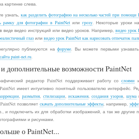
на картинке слева.
е узнать,
как разделить фотографию на несколько частей при помощи P
ь рамку для фотографии в PaintNet
или
грозу
. Некоторые уроки н
в виде видео инструкций или видео уроков. Например,
видео урок 
реалистичный глаз
или
видео урок PaintNet как нарисовать отпечаток пал
регулярно публикуются на
форуме
. Вы можете первыми узнавать
айта paint-net.ru
.
и дополнительные возможности PaintNet
рафический редактор PaintNet поддерживает работу со
слоями
и
 PaintNet имеет интуитивно понятный пользователю интерфейс. Ре
коррекции
,
размытия
,
стилизации
,
искажения
,
создания узоров
,
шума
 PaintNet позволяет
скачать дополнительные эффекты
, например,
эффе
., и подключить их для обработки изображений, а так же другие
отографиями и рисунками.
ольше о PaintNet...