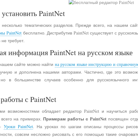
 установить PaintNet
 несколько тематических разделов. Прежде всего, на нашем сай
мы PaintNet
бесплатно. Дистрибутив PaintNet существует с русско
 не требует.
ая информация PaintNet на русском языке
 нашем сайте можно найти
на русском языке инструкцию и справочну
учную и дополнена нашими авторами. Частично, где это возмо
 но в большинстве случаев особенно для русскоязычного и
работы с PaintNet
ими возможностями обладает редактор PaintNet и научиться раб
Примерам работы с PaintNet
е всего на примерах.
посвящен отд
 -
Уроки PaintNet
. На уроках по шагам описаны процессы рисов
астности, совсем несложно рисовать с его помощью такие очарова