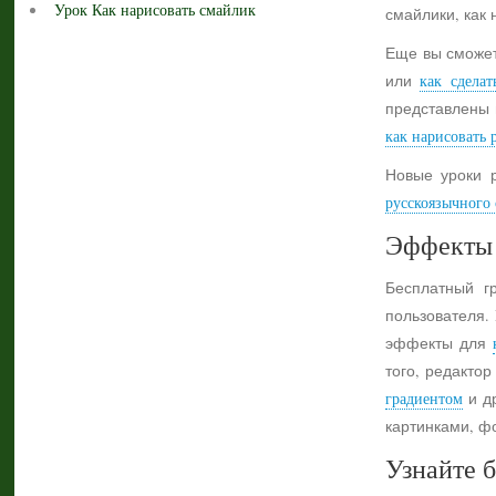
Урок Как нарисовать смайлик
смайлики, как 
Еще вы сможет
или
как сделат
представлены 
как нарисовать 
Новые уроки 
русскоязычного с
Эффекты 
Бесплатный г
пользователя.
эффекты для
того, редактор
градиентом
и др
картинками, ф
Узнайте б