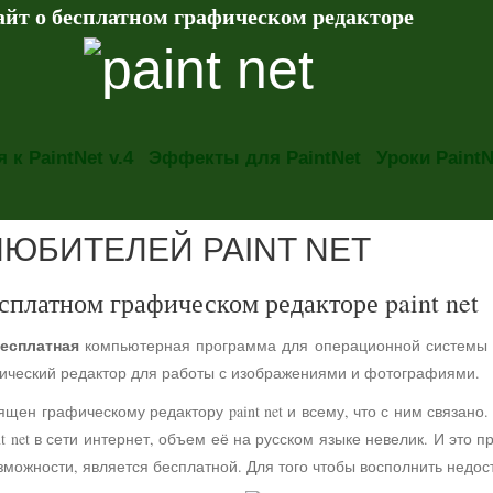
айт о бесплатном графическом редакторе
 к PaintNet v.4
Эффекты для PaintNet
Уроки PaintN
ЛЮБИТЕЛЕЙ PAINT NET
сплатном графическом редакторе paint net
есплатная
компьютерная программа для операционной системы
фический редактор для работы с изображениями и фотографиями.
ящен графическому редактору paint net и всему, что с ним связа
t net в сети интернет, объем её на русском языке невелик. И это 
можности, является бесплатной. Для того чтобы восполнить недос