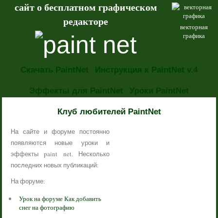
сайт о бесплатном графическом
редакторе
векторная
графика
Скачать PaintNet
Инструкция к PaintNet v.4
Эффекты для PaintNet
Уроки PaintNet
НОВОСТИ
Клуб любителей PaintNet
На сайте и форуме постоянно
появляются новые уроки и
эффекты paint net. Несколько
последних новых публикаций:
На форуме:
Урок на форуме Как добавить
снег на фотографию