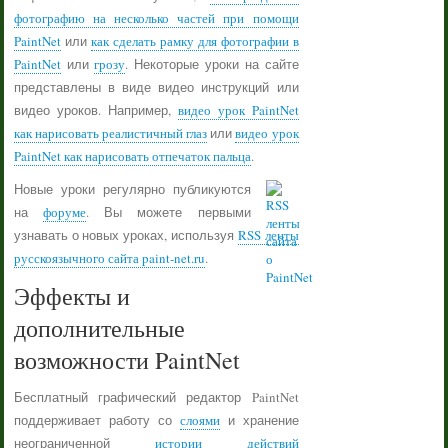
фотографию на несколько частей при помощи
PaintNet
или
как сделать рамку для фотографии в
PaintNet
или
грозу
. Некоторые уроки на сайте
представлены в виде видео инструкций или
видео уроков. Например,
видео урок PaintNet
как нарисовать реалистичный глаз
или
видео урок
PaintNet как нарисовать отпечаток пальца
.
Новые уроки регулярно публикуются
на
форуме
. Вы можете первыми
узнавать о новых уроках, используя
RSS ленты
русскоязычного сайта paint-net.ru
.
Эффекты и
дополнительные
возможности PaintNet
Бесплатный графический редактор PaintNet
поддерживает работу со
слоями
и хранение
неограниченной
истории действий