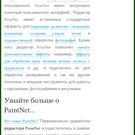
пользователя. PaintNet имеет интуитивно
понятный пользователю интерфейс. Редактор
PaintNet имеет встроенные стандартные
эффекты для
коррекции
,
размытия
,
стилизации
,
искажения
,
создания узоров
,
шума
и
художественной
обработки
фотографий
. Кроме
того, редактор PaintNet позволяет
скачать
дополнительные эффекты
, например,
эффекты
для обработки края
,
мозаика коллаж
,
полосы с
градиентом
и др., и подключить их для
обработки изображений, а так же другие
полезные и мощные инструменты для работы
с картинками, фотографиями и рисунками.
Узнайте больше о
PaintNet...
Что такое PaintNet?
Первоначально разработка
редактора PaintNet
осуществлялась в рамках