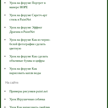
Урок на форуме Портрет в
манере HOPE
Урок на форуме Скретч-арт
стиль в PaintNet
Урок на форуме Эффект
Драгана в PaintNet
Урок на форуме Как из черно-
белой фотографии сделать
цветную
Урок на форуме Как сделать
объемные буквы и цифры
Урок на форуме Как
нарисовать капли воды
На сайте:
Примеры рисунков paint.net
Урок Игрушечная собачка
Урок Как нарисовать смайлик