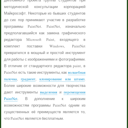
дипломного проекта группы студентов при
методической консультации корпорацией
Майкрософт. Некоторые из бывших студентов
до сих пор принимают участие в разработке
программы PaintNet. PaintNet, изначально
предполагавшийся как замена графического
редактора Microsoft Paint, входящего в
комплект поставки Windows, PaintNet
превратился в мощный и простой инструмент
для работы с изображениями и фотографиями.
В отличие от стандартного редактора paint, в
PaintNet есть такие инструменты, как
волшебная
палочка
,
градиент
,
клонирование или штамп
.
Более широкие возможности для творчества
дают инструменты
выделения
и
перемещения
PaintNet
. В дополнение к широким
возможностям программы PaintNet одним из
существенных её преимуществ является то,
что PaintNet является бесплатным.