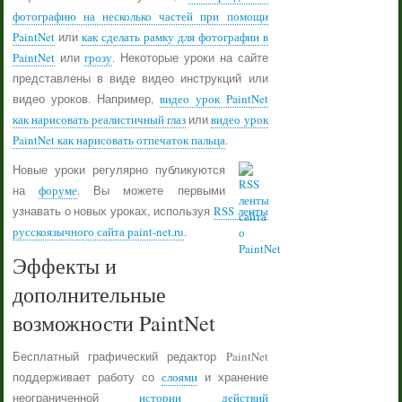
фотографию на несколько частей при помощи
PaintNet
или
как сделать рамку для фотографии в
PaintNet
или
грозу
. Некоторые уроки на сайте
представлены в виде видео инструкций или
видео уроков. Например,
видео урок PaintNet
как нарисовать реалистичный глаз
или
видео урок
PaintNet как нарисовать отпечаток пальца
.
Новые уроки регулярно публикуются
на
форуме
. Вы можете первыми
узнавать о новых уроках, используя
RSS ленты
русскоязычного сайта paint-net.ru
.
Эффекты и
дополнительные
возможности PaintNet
Бесплатный графический редактор PaintNet
поддерживает работу со
слоями
и хранение
неограниченной
истории действий