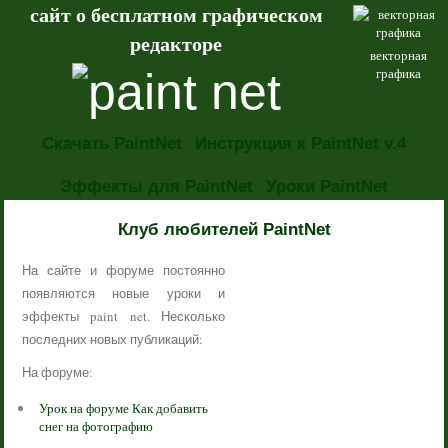
сайт о бесплатном графическом
редакторе
векторная
графика
Скачать PaintNet
Инструкция к PaintNet v.4
Эффекты для PaintNet
Уроки PaintNet
НОВОСТИ
Клуб любителей PaintNet
На сайте и форуме постоянно
появляются новые уроки и
эффекты paint net. Несколько
последних новых публикаций:
На форуме:
Урок на форуме Как добавить
снег на фотографию