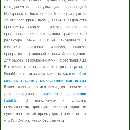
дипломного проекта группы студентов при
методической консультации корпорацией
Майкрософт. Некоторые из бывших студентов
до сих пор принимают участие в разработке
программы PaintNet. PaintNet, изначально
предполагавшийся как замена графического
редактора Microsoft Paint, входящего в
комплект поставки Windows, PaintNet
превратился в мощный и простой инструмент
для работы с изображениями и фотографиями.
В отличие от стандартного редактора paint, в
PaintNet есть такие инструменты, как
волшебная
палочка
,
градиент
,
клонирование или штамп
.
Более широкие возможности для творчества
дают инструменты
выделения
и
перемещения
PaintNet
. В дополнение к широким
возможностям программы PaintNet одним из
существенных её преимуществ является то,
что PaintNet является бесплатным.