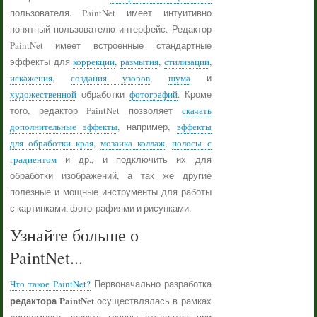
пользователя. PaintNet имеет интуитивно
понятный пользователю интерфейс. Редактор
PaintNet имеет встроенные стандартные
эффекты для
коррекции
,
размытия
,
стилизации
,
искажения
,
создания узоров
,
шума
и
художественной
обработки
фотографий
. Кроме
того, редактор PaintNet позволяет
скачать
дополнительные эффекты
, например,
эффекты
для обработки края
,
мозаика коллаж
,
полосы с
градиентом
и др., и подключить их для
обработки изображений, а так же другие
полезные и мощные инструменты для работы
с картинками, фотографиями и рисунками.
Узнайте больше о
PaintNet...
Что такое PaintNet?
Первоначально разработка
редактора PaintNet
осуществлялась в рамках