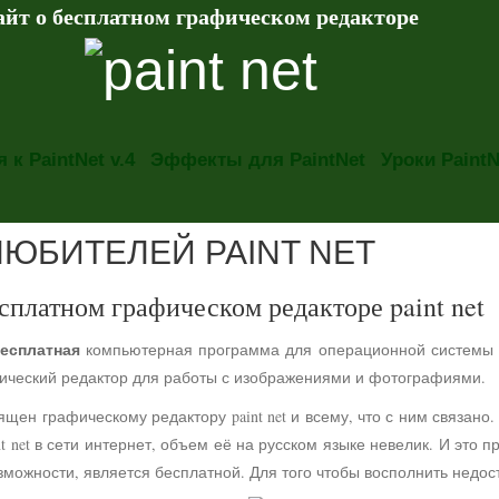
айт о бесплатном графическом редакторе
 к PaintNet v.4
Эффекты для PaintNet
Уроки PaintN
ЛЮБИТЕЛЕЙ PAINT NET
сплатном графическом редакторе paint net
есплатная
компьютерная программа для операционной системы
фический редактор для работы с изображениями и фотографиями.
ящен графическому редактору paint net и всему, что с ним связа
t net в сети интернет, объем её на русском языке невелик. И это 
можности, является бесплатной. Для того чтобы восполнить недос