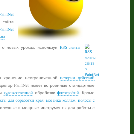
aintNet
а сайте
PaintNet
ьца
.
 о новых уроках, используя
RSS ленты
 хранение неограниченной
истории действий
дактор PaintNet имеет встроенные стандартные
и
художественной
обработки
фотографий
. Кроме
кты для обработки края
,
мозаика коллаж
,
полосы с
 полезные и мощные инструменты для работы с