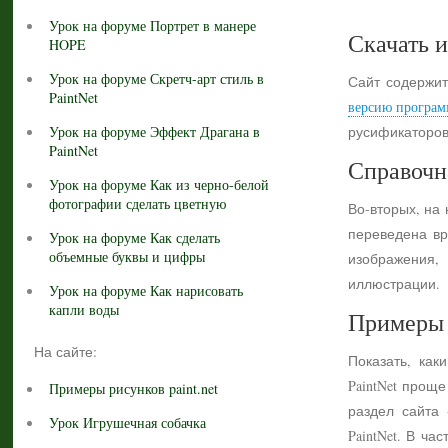
Урок на форуме Портрет в манере
Скачать и
HOPE
Урок на форуме Скретч-арт стиль в
Сайт содержит
PaintNet
версию програм
Урок на форуме Эффект Драгана в
русификаторов
PaintNet
Справочн
Урок на форуме Как из черно-белой
фотографии сделать цветную
Во-вторых, на
переведена вр
Урок на форуме Как сделать
объемные буквы и цифры
изображения,
иллюстрации.
Урок на форуме Как нарисовать
капли воды
Примеры 
На сайте:
Показать, как
PaintNet прощ
Примеры рисунков paint.net
раздел сайта
Урок Игрушечная собачка
PaintNet. В ч