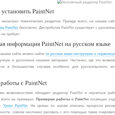
 установить PaintNet
 несколько тематических разделов. Прежде всего, на нашем сай
мы PaintNet
бесплатно. Дистрибутив PaintNet существует с русско
 не требует.
ая информация PaintNet на русском языке
 нашем сайте можно найти
на русском языке инструкцию и справочну
учную и дополнена нашими авторами. Частично, где это возмо
 но в большинстве случаев особенно для русскоязычного и
работы с PaintNet
ими возможностями обладает редактор PaintNet и научиться раб
Примерам работы с PaintNet
е всего на примерах.
посвящен отд
 -
Уроки PaintNet
. На уроках по шагам описаны процессы рисов
астности, совсем несложно рисовать с его помощью такие очарова