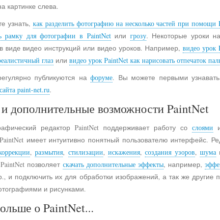
на картинке слева.
е узнать,
как разделить фотографию на несколько частей при помощи P
ь рамку для фотографии в PaintNet
или
грозу
. Некоторые уроки н
в виде видео инструкций или видео уроков. Например,
видео урок 
реалистичный глаз
или
видео урок PaintNet как нарисовать отпечаток пал
регулярно публикуются на
форуме
. Вы можете первыми узнавать
айта paint-net.ru
.
и дополнительные возможности PaintNet
рафический редактор PaintNet поддерживает работу со
слоями
и
 PaintNet имеет интуитивно понятный пользователю интерфейс. Ре
коррекции
,
размытия
,
стилизации
,
искажения
,
создания узоров
,
шума
 PaintNet позволяет
скачать дополнительные эффекты
, например,
эффе
., и подключить их для обработки изображений, а так же другие
отографиями и рисунками.
ольше о PaintNet...