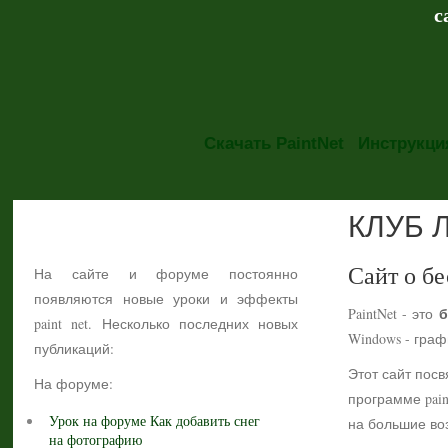
с
Скачать PaintNet
Инструкция
КЛУБ 
НОВОСТИ
Сайт о бе
На сайте и форуме постоянно
появляются новые уроки и эффекты
б
PaintNet - это
paint net. Несколько последних новых
Windows - гра
публикаций:
Этот сайт посв
На форуме:
программе pain
Урок на форуме Как добавить снег
на большие воз
на фотографию