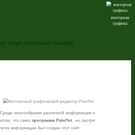
векторная
графика
et
Клуб любителей PaintNet
но. Среди многообразия различной информации о
программа PaintNet
притом, что сама
, не смотря
таток информации был создан этот сайт.