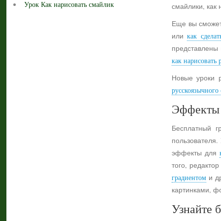
Урок Как нарисовать смайлик
смайлики, как 
Еще вы сможет
или
как сделат
представлены 
как нарисовать 
Новые уроки 
русскоязычного с
Эффекты 
Бесплатный г
пользователя.
эффекты для
того, редактор
градиентом
и др
картинками, ф
Узнайте б