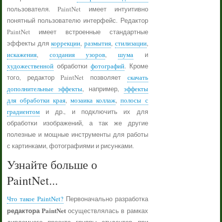
пользователя. PaintNet имеет интуитивно
понятный пользователю интерфейс. Редактор
PaintNet имеет встроенные стандартные
эффекты для
коррекции
,
размытия
,
стилизации
,
искажения
,
создания узоров
,
шума
и
художественной
обработки
фотографий
. Кроме
того, редактор PaintNet позволяет
скачать
дополнительные эффекты
, например,
эффекты
для обработки края
,
мозаика коллаж
,
полосы с
градиентом
и др., и подключить их для
обработки изображений, а так же другие
полезные и мощные инструменты для работы
с картинками, фотографиями и рисунками.
Узнайте больше о
PaintNet...
Что такое PaintNet?
Первоначально разработка
редактора PaintNet
осуществлялась в рамках