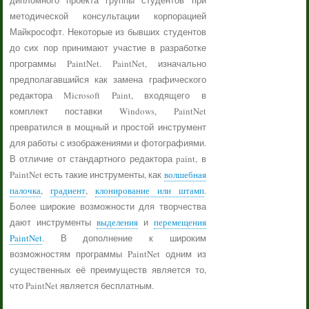
дипломного проекта группы студентов при
методической консультации корпорацией
Майкрософт. Некоторые из бывших студентов
до сих пор принимают участие в разработке
программы PaintNet. PaintNet, изначально
предполагавшийся как замена графического
редактора Microsoft Paint, входящего в
комплект поставки Windows, PaintNet
превратился в мощный и простой инструмент
для работы с изображениями и фотографиями.
В отличие от стандартного редактора paint, в
PaintNet есть такие инструменты, как
волшебная
палочка
,
градиент
,
клонирование или штамп
.
Более широкие возможности для творчества
дают инструменты
выделения
и
перемещения
PaintNet
. В дополнение к широким
возможностям программы PaintNet одним из
существенных её преимуществ является то,
что PaintNet является бесплатным.