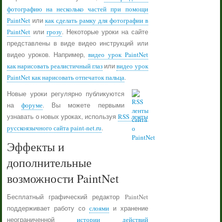
фотографию на несколько частей при помощи
PaintNet
или
как сделать рамку для фотографии в
PaintNet
или
грозу
. Некоторые уроки на сайте
представлены в виде видео инструкций или
видео уроков. Например,
видео урок PaintNet
как нарисовать реалистичный глаз
или
видео урок
PaintNet как нарисовать отпечаток пальца
.
Новые уроки регулярно публикуются
на
форуме
. Вы можете первыми
узнавать о новых уроках, используя
RSS ленты
русскоязычного сайта paint-net.ru
.
Эффекты и
дополнительные
возможности PaintNet
Бесплатный графический редактор PaintNet
поддерживает работу со
слоями
и хранение
неограниченной
истории действий