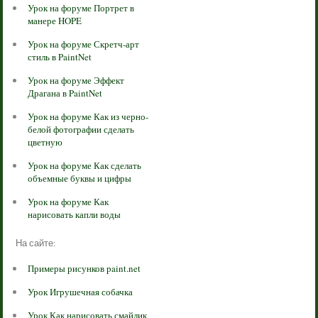
Урок на форуме Портрет в
манере HOPE
Урок на форуме Скретч-арт
стиль в PaintNet
Урок на форуме Эффект
Драгана в PaintNet
Урок на форуме Как из черно-
белой фотографии сделать
цветную
Урок на форуме Как сделать
объемные буквы и цифры
Урок на форуме Как
нарисовать капли воды
На сайте:
Примеры рисунков paint.net
Урок Игрушечная собачка
Урок Как нарисовать смайлик