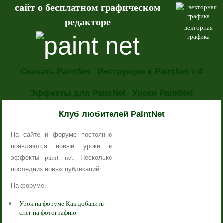
сайт о бесплатном графическом
редакторе
векторная
графика
Скачать PaintNet
Инструкция к PaintNet v.4
Эффекты для PaintNet
Уроки PaintNet
НОВОСТИ
Клуб любителей PaintNet
На сайте и форуме постоянно
появляются новые уроки и
эффекты paint net. Несколько
последних новых публикаций:
На форуме:
Урок на форуме Как добавить
снег на фотографию