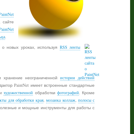
aintNet
а сайте
PaintNet
ьца
.
 о новых уроках, используя
RSS ленты
 хранение неограниченной
истории действий
дактор PaintNet имеет встроенные стандартные
и
художественной
обработки
фотографий
. Кроме
кты для обработки края
,
мозаика коллаж
,
полосы с
 полезные и мощные инструменты для работы с