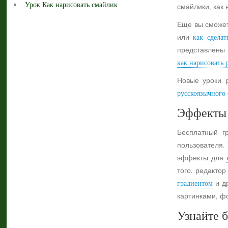
Урок Как нарисовать смайлик
смайлики, как 
Еще вы сможет
или
как сделат
представлены 
как нарисовать 
Новые уроки 
русскоязычного с
Эффекты 
Бесплатный г
пользователя.
эффекты для
того, редактор
градиентом
и др
картинками, ф
Узнайте б