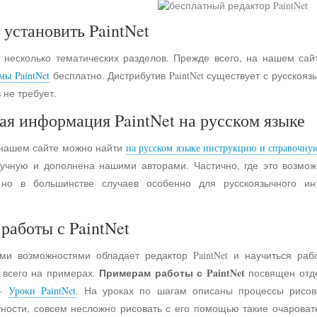
 установить PaintNet
 несколько тематических разделов. Прежде всего, на нашем сай
мы PaintNet
бесплатно. Дистрибутив PaintNet существует с русско
 не требует.
ая информация PaintNet на русском языке
 нашем сайте можно найти
на русском языке инструкцию и справочну
учную и дополнена нашими авторами. Частично, где это возмо
 но в большинстве случаев особенно для русскоязычного и
работы с PaintNet
ими возможностями обладает редактор PaintNet и научиться раб
Примерам работы с PaintNet
е всего на примерах.
посвящен отд
 -
Уроки PaintNet
. На уроках по шагам описаны процессы рисов
астности, совсем несложно рисовать с его помощью такие очарова