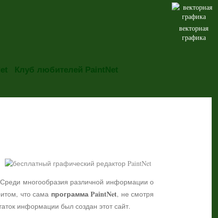
векторная
графика
et
Клуб любителей PaintNet
но. Среди многообразия различной информации о
программа PaintNet
притом, что сама
, не смотря
таток информации был создан этот сайт.