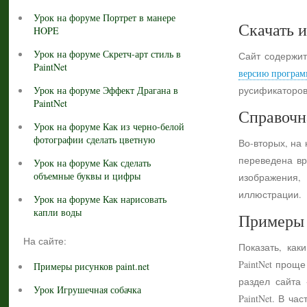
Урок на форуме Портрет в манере
Скачать и
HOPE
Урок на форуме Скретч-арт стиль в
Сайт содержит
PaintNet
версию програм
Урок на форуме Эффект Драгана в
русификаторов
PaintNet
Справочн
Урок на форуме Как из черно-белой
фотографии сделать цветную
Во-вторых, на
переведена вр
Урок на форуме Как сделать
объемные буквы и цифры
изображения,
иллюстрации.
Урок на форуме Как нарисовать
капли воды
Примеры 
На сайте:
Показать, как
PaintNet прощ
Примеры рисунков paint.net
раздел сайта
Урок Игрушечная собачка
PaintNet. В ч