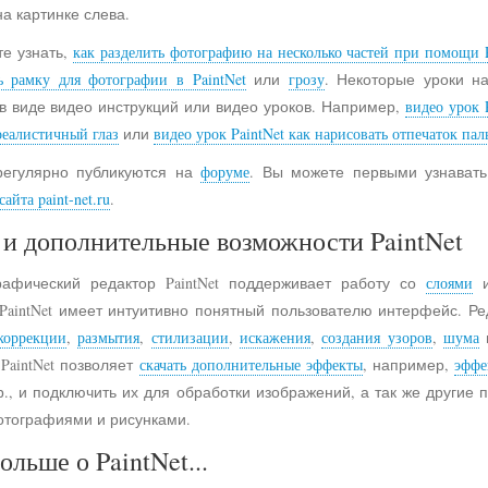
на картинке слева.
е узнать,
как разделить фотографию на несколько частей при помощи P
ь рамку для фотографии в PaintNet
или
грозу
. Некоторые уроки н
в виде видео инструкций или видео уроков. Например,
видео урок 
реалистичный глаз
или
видео урок PaintNet как нарисовать отпечаток пал
регулярно публикуются на
форуме
. Вы можете первыми узнавать
айта paint-net.ru
.
и дополнительные возможности PaintNet
рафический редактор PaintNet поддерживает работу со
слоями
и
 PaintNet имеет интуитивно понятный пользователю интерфейс. Ре
коррекции
,
размытия
,
стилизации
,
искажения
,
создания узоров
,
шума
 PaintNet позволяет
скачать дополнительные эффекты
, например,
эффе
., и подключить их для обработки изображений, а так же другие
отографиями и рисунками.
ольше о PaintNet...