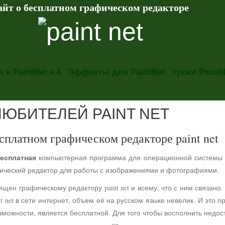
айт о бесплатном графическом редакторе
 к PaintNet v.4
Эффекты для PaintNet
Уроки PaintN
ЛЮБИТЕЛЕЙ PAINT NET
сплатном графическом редакторе paint net
есплатная
компьютерная программа для операционной системы
фический редактор для работы с изображениями и фотографиями.
ящен графическому редактору paint net и всему, что с ним связа
t net в сети интернет, объем её на русском языке невелик. И это 
можности, является бесплатной. Для того чтобы восполнить недос