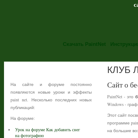
с
Скачать PaintNet
Инструкция
КЛУБ 
НОВОСТИ
Сайт о бе
На сайте и форуме постоянно
появляются новые уроки и эффекты
б
PaintNet - это
paint net. Несколько последних новых
Windows - гра
публикаций:
Этот сайт посв
На форуме:
программе pain
Урок на форуме Как добавить снег
на большие воз
на фотографию