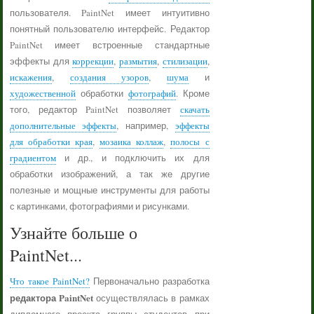
пользователя. PaintNet имеет интуитивно
понятный пользователю интерфейс. Редактор
PaintNet имеет встроенные стандартные
эффекты для
коррекции
,
размытия
,
стилизации
,
искажения
,
создания узоров
,
шума
и
художественной
обработки
фотографий
. Кроме
того, редактор PaintNet позволяет
скачать
дополнительные эффекты
, например,
эффекты
для обработки края
,
мозаика коллаж
,
полосы с
градиентом
и др., и подключить их для
обработки изображений, а так же другие
полезные и мощные инструменты для работы
с картинками, фотографиями и рисунками.
Узнайте больше о
PaintNet...
Что такое PaintNet?
Первоначально разработка
редактора PaintNet
осуществлялась в рамках