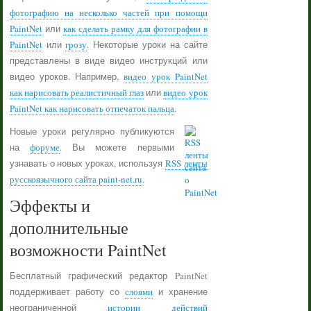
фотографию на несколько частей при помощи
PaintNet
или
как сделать рамку для фотографии в
PaintNet
или
грозу
. Некоторые уроки на сайте
представлены в виде видео инструкций или
видео уроков. Например,
видео урок PaintNet
как нарисовать реалистичный глаз
или
видео урок
PaintNet как нарисовать отпечаток пальца
.
Новые уроки регулярно публикуются
на
форуме
. Вы можете первыми
узнавать о новых уроках, используя
RSS ленты
русскоязычного сайта paint-net.ru
.
Эффекты и
дополнительные
возможности PaintNet
Бесплатный графический редактор PaintNet
поддерживает работу со
слоями
и хранение
неограниченной
истории действий