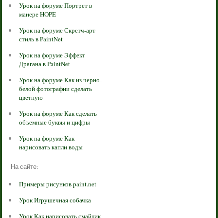
Урок на форуме Портрет в
манере HOPE
Урок на форуме Скретч-арт
стиль в PaintNet
Урок на форуме Эффект
Драгана в PaintNet
Урок на форуме Как из черно-
белой фотографии сделать
цветную
Урок на форуме Как сделать
объемные буквы и цифры
Урок на форуме Как
нарисовать капли воды
На сайте:
Примеры рисунков paint.net
Урок Игрушечная собачка
Урок Как нарисовать смайлик