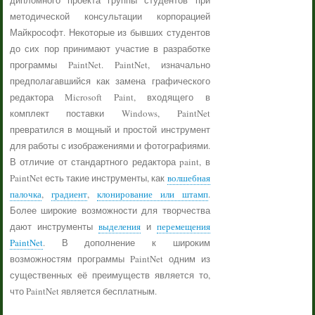
дипломного проекта группы студентов при
методической консультации корпорацией
Майкрософт. Некоторые из бывших студентов
до сих пор принимают участие в разработке
программы PaintNet. PaintNet, изначально
предполагавшийся как замена графического
редактора Microsoft Paint, входящего в
комплект поставки Windows, PaintNet
превратился в мощный и простой инструмент
для работы с изображениями и фотографиями.
В отличие от стандартного редактора paint, в
PaintNet есть такие инструменты, как
волшебная
палочка
,
градиент
,
клонирование или штамп
.
Более широкие возможности для творчества
дают инструменты
выделения
и
перемещения
PaintNet
. В дополнение к широким
возможностям программы PaintNet одним из
существенных её преимуществ является то,
что PaintNet является бесплатным.