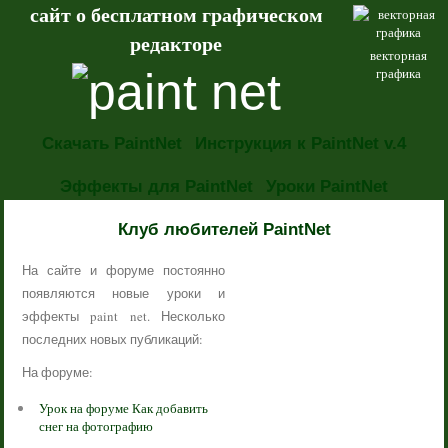
сайт о бесплатном графическом
редакторе
векторная
графика
Скачать PaintNet
Инструкция к PaintNet v.4
Эффекты для PaintNet
Уроки PaintNet
НОВОСТИ
Клуб любителей PaintNet
На сайте и форуме постоянно
появляются новые уроки и
эффекты paint net. Несколько
последних новых публикаций:
На форуме:
Урок на форуме Как добавить
снег на фотографию