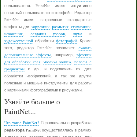
пользователя. PaintNet имеет интуитивно
понятный пользователю интерфейс. Редактор
PaintNet имеет встроенные стандартные
эффекты для
коррекции
,
размытия
,
стилизации
,
искажения
,
создания узоров
,
шума
и
художественной
обработки
фотографий
. Кроме
того, редактор PaintNet позволяет
скачать
дополнительные эффекты
, например,
эффекты
для обработки края
,
мозаика коллаж
,
полосы с
градиентом
и др., и подключить их для
обработки изображений, а так же другие
полезные и мощные инструменты для работы
с картинками, фотографиями и рисунками.
Узнайте больше о
PaintNet...
Что такое PaintNet?
Первоначально разработка
редактора PaintNet
осуществлялась в рамках