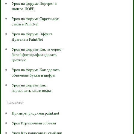
Урок на форуме Портрет в
манере HOPE
Урок на форуме Скретч-арт
стиль в PaintNet
Урок на форуме Эффект
Драгана в PaintNet
Урок на форуме Как из черно-
белой фотографии сделать
цветную
Урок на форуме Как сделать
объемные буквы и цифры
Урок на форуме Как
нарисовать капли воды
На сайте:
Примеры рисунков paint.net
Урок Игрушечная собачка
Урок Как нарисовать смайлик