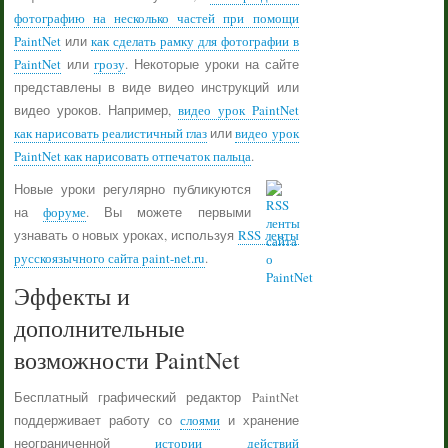
фотографию на несколько частей при помощи
PaintNet
или
как сделать рамку для фотографии в
PaintNet
или
грозу
. Некоторые уроки на сайте
представлены в виде видео инструкций или
видео уроков. Например,
видео урок PaintNet
как нарисовать реалистичный глаз
или
видео урок
PaintNet как нарисовать отпечаток пальца
.
Новые уроки регулярно публикуются
на
форуме
. Вы можете первыми
узнавать о новых уроках, используя
RSS ленты
русскоязычного сайта paint-net.ru
.
Эффекты и
дополнительные
возможности PaintNet
Бесплатный графический редактор PaintNet
поддерживает работу со
слоями
и хранение
неограниченной
истории действий