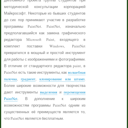
дипломного проекта группы студентов при
методической консультации корпорацией
Майкрософт. Некоторые из бывших студентов
до сих пор принимают участие в разработке
программы PaintNet. PaintNet, изначально
предполагавшийся как замена графического
редактора Microsoft Paint, входящего в
комплект поставки Windows, PaintNet
превратился в мощный и простой инструмент
для работы с изображениями и фотографиями.
В отличие от стандартного редактора paint, в
PaintNet есть такие инструменты, как
волшебная
палочка
,
градиент
,
клонирование или штамп
.
Более широкие возможности для творчества
дают инструменты
выделения
и
перемещения
PaintNet
. В дополнение к широким
возможностям программы PaintNet одним из
существенных её преимуществ является то,
что PaintNet является бесплатным.