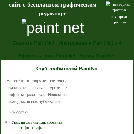
сайт о бесплатном графическом
редакторе
векторная
графика
Скачать PaintNet
Инструкция к PaintNet v.4
Эффекты для PaintNet
Уроки PaintNet
НОВОСТИ
Клуб любителей PaintNet
На сайте и форуме постоянно
появляются новые уроки и
эффекты paint net. Несколько
последних новых публикаций:
На форуме:
Урок на форуме Как добавить
снег на фотографию