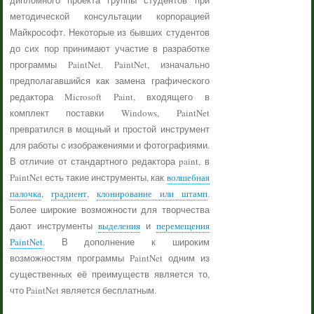
дипломного проекта группы студентов при
методической консультации корпорацией
Майкрософт. Некоторые из бывших студентов
до сих пор принимают участие в разработке
программы PaintNet. PaintNet, изначально
предполагавшийся как замена графического
редактора Microsoft Paint, входящего в
комплект поставки Windows, PaintNet
превратился в мощный и простой инструмент
для работы с изображениями и фотографиями.
В отличие от стандартного редактора paint, в
PaintNet есть такие инструменты, как
волшебная
палочка
,
градиент
,
клонирование или штамп
.
Более широкие возможности для творчества
дают инструменты
выделения
и
перемещения
PaintNet
. В дополнение к широким
возможностям программы PaintNet одним из
существенных её преимуществ является то,
что PaintNet является бесплатным.