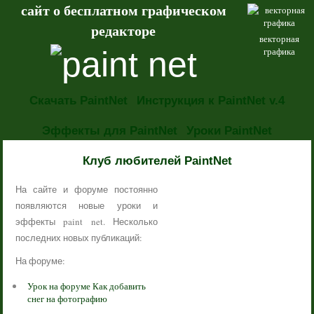
сайт о бесплатном графическом
редакторе
векторная
графика
Скачать PaintNet
Инструкция к PaintNet v.4
Эффекты для PaintNet
Уроки PaintNet
НОВОСТИ
Клуб любителей PaintNet
На сайте и форуме постоянно
появляются новые уроки и
эффекты paint net. Несколько
последних новых публикаций:
На форуме:
Урок на форуме Как добавить
снег на фотографию