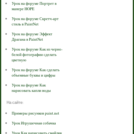
Урок на форуме Портрет в
манере HOPE
Урок на форуме Скретч-арт
стиль в PaintNet
Урок на форуме Эффект
Драгана в PaintNet
Урок на форуме Как из черно-
белой фотографии сделать
цветную
Урок на форуме Как сделать
объемные буквы и цифры
Урок на форуме Как
нарисовать капли воды
На сайте:
Примеры рисунков paint.net
Урок Игрушечная собачка
Урок Как нарисовать смайлик