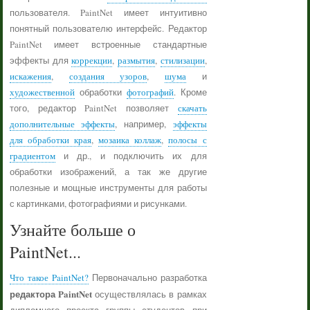
пользователя. PaintNet имеет интуитивно
понятный пользователю интерфейс. Редактор
PaintNet имеет встроенные стандартные
эффекты для
коррекции
,
размытия
,
стилизации
,
искажения
,
создания узоров
,
шума
и
художественной
обработки
фотографий
. Кроме
того, редактор PaintNet позволяет
скачать
дополнительные эффекты
, например,
эффекты
для обработки края
,
мозаика коллаж
,
полосы с
градиентом
и др., и подключить их для
обработки изображений, а так же другие
полезные и мощные инструменты для работы
с картинками, фотографиями и рисунками.
Узнайте больше о
PaintNet...
Что такое PaintNet?
Первоначально разработка
редактора PaintNet
осуществлялась в рамках