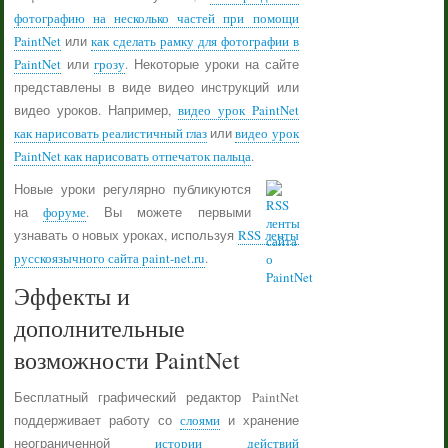
фотографию на несколько частей при помощи
PaintNet
или
как сделать рамку для фотографии в
PaintNet
или
грозу
. Некоторые уроки на сайте
представлены в виде видео инструкций или
видео уроков. Например,
видео урок PaintNet
как нарисовать реалистичный глаз
или
видео урок
PaintNet как нарисовать отпечаток пальца
.
Новые уроки регулярно публикуются
на
форуме
. Вы можете первыми
узнавать о новых уроках, используя
RSS ленты
русскоязычного сайта paint-net.ru
.
Эффекты и
дополнительные
возможности PaintNet
Бесплатный графический редактор PaintNet
поддерживает работу со
слоями
и хранение
неограниченной
истории действий