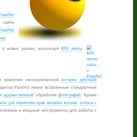
aintNet
а сайте
PaintNet
ьца
.
 о новых уроках, используя
RSS ленты
 хранение неограниченной
истории действий
дактор PaintNet имеет встроенные стандартные
и
художественной
обработки
фотографий
. Кроме
кты для обработки края
,
мозаика коллаж
,
полосы с
 полезные и мощные инструменты для работы с