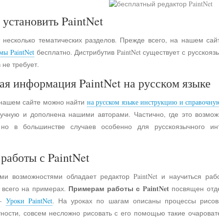
 установить PaintNet
 несколько тематических разделов. Прежде всего, на нашем сай
мы PaintNet
бесплатно. Дистрибутив PaintNet существует с русско
 не требует.
ая информация PaintNet на русском языке
 нашем сайте можно найти
на русском языке инструкцию и справочну
учную и дополнена нашими авторами. Частично, где это возмо
 но в большинстве случаев особенно для русскоязычного и
работы с PaintNet
ими возможностями обладает редактор PaintNet и научиться раб
Примерам работы с PaintNet
е всего на примерах.
посвящен отд
 -
Уроки PaintNet
. На уроках по шагам описаны процессы рисов
астности, совсем несложно рисовать с его помощью такие очарова