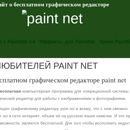
айт о бесплатном графическом редакторе
 к PaintNet v.4
Эффекты для PaintNet
Уроки PaintN
ЛЮБИТЕЛЕЙ PAINT NET
сплатном графическом редакторе paint net
есплатная
компьютерная программа для операционной системы
фический редактор для работы с изображениями и фотографиями.
ящен графическому редактору paint net и всему, что с ним связа
t net в сети интернет, объем её на русском языке невелик. И это 
можности, является бесплатной. Для того чтобы восполнить недос