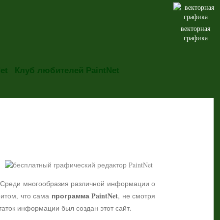
векторная
графика
et
Клуб любителей PaintNet
но. Среди многообразия различной информации о
программа PaintNet
притом, что сама
, не смотря
таток информации был создан этот сайт.