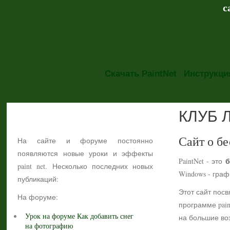
с
Скачать PaintNet
Инструкция
КЛУБ 
НОВОСТИ
Сайт о бе
На сайте и форуме постоянно
появляются новые уроки и эффекты
б
PaintNet - это
paint net. Несколько последних новых
Windows - гра
публикаций:
Этот сайт посв
На форуме:
программе pain
Урок на форуме Как добавить снег
на большие воз
на фотографию