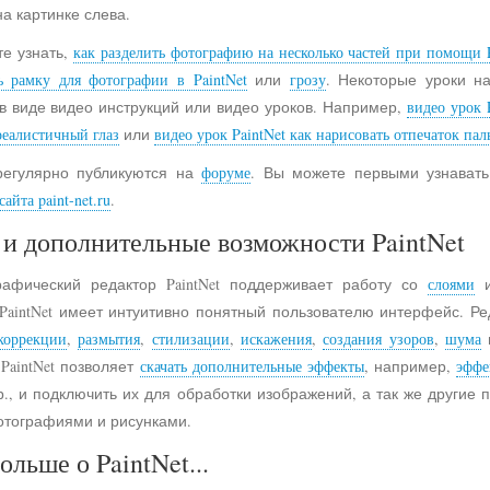
на картинке слева.
е узнать,
как разделить фотографию на несколько частей при помощи P
ь рамку для фотографии в PaintNet
или
грозу
. Некоторые уроки н
в виде видео инструкций или видео уроков. Например,
видео урок 
реалистичный глаз
или
видео урок PaintNet как нарисовать отпечаток пал
регулярно публикуются на
форуме
. Вы можете первыми узнавать
айта paint-net.ru
.
и дополнительные возможности PaintNet
рафический редактор PaintNet поддерживает работу со
слоями
и
 PaintNet имеет интуитивно понятный пользователю интерфейс. Ре
коррекции
,
размытия
,
стилизации
,
искажения
,
создания узоров
,
шума
 PaintNet позволяет
скачать дополнительные эффекты
, например,
эффе
., и подключить их для обработки изображений, а так же другие
отографиями и рисунками.
ольше о PaintNet...