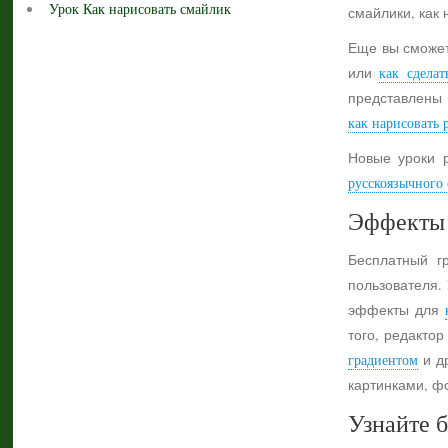
Урок Как нарисовать смайлик
смайлики, как 
Еще вы сможет
или
как сделат
представлены 
как нарисовать 
Новые уроки 
русскоязычного с
Эффекты 
Бесплатный г
пользователя.
эффекты для
того, редактор
градиентом
и др
картинками, ф
Узнайте б