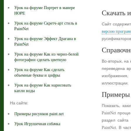
Урок на форуме Портрет в манере
Скачать и
HOPE
Урок на форуме Скретч-арт стиль в
Сайт содержит
PaintNet
версию програм
Урок на форуме Эффект Драгана в
русификаторов
PaintNet
Справочн
Урок на форуме Как из черно-белой
фотографии сделать цветную
Во-вторых, на
переведена вр
Урок на форуме Как сделать
объемные буквы и цифры
изображения,
иллюстрации.
Урок на форуме Как нарисовать
капли воды
Примеры 
На сайте:
Показать, как
PaintNet прощ
Примеры рисунков paint.net
раздел сайта
Урок Игрушечная собачка
PaintNet. В ч