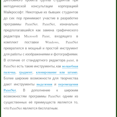
дипломного проекта группы студентов при
методической консультации корпорацией
Майкрософт. Некоторые из бывших студентов
до сих пор принимают участие в разработке
программы PaintNet. PaintNet, изначально
предполагавшийся как замена графического
редактора Microsoft Paint, входящего в
комплект поставки Windows, PaintNet
превратился в мощный и простой инструмент
для работы с изображениями и фотографиями.
В отличие от стандартного редактора paint, в
PaintNet есть такие инструменты, как
волшебная
палочка
,
градиент
,
клонирование или штамп
.
Более широкие возможности для творчества
дают инструменты
выделения
и
перемещения
PaintNet
. В дополнение к широким
возможностям программы PaintNet одним из
существенных её преимуществ является то,
что PaintNet является бесплатным.