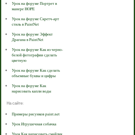
Урок на форуме Портрет в
манере HOPE
Урок на форуме Скретч-арт
стиль в PaintNet
Урок на форуме Эффект
Драгана в PaintNet
Урок на форуме Как из черно-
белой фотографии сделать
цветную
Урок на форуме Как сделать
объемные буквы и цифры
Урок на форуме Как
нарисовать капли воды
На сайте:
Примеры рисунков paint.net
Урок Игрушечная собачка
Урок Как нарисовать смайлик