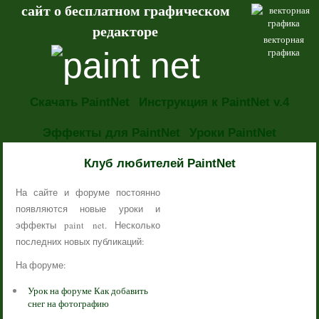
сайт о бесплатном графическом
редакторе
векторная
графика
Скачать PaintNet
Инструкция к PaintNet v.4
Эффекты для PaintNet
Уроки PaintNet
НОВОСТИ
Клуб любителей PaintNet
На сайте и форуме постоянно
появляются новые уроки и
эффекты paint net. Несколько
последних новых публикаций:
На форуме:
Урок на форуме Как добавить
снег на фотографию