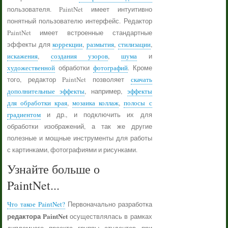
пользователя. PaintNet имеет интуитивно
понятный пользователю интерфейс. Редактор
PaintNet имеет встроенные стандартные
эффекты для
коррекции
,
размытия
,
стилизации
,
искажения
,
создания узоров
,
шума
и
художественной
обработки
фотографий
. Кроме
того, редактор PaintNet позволяет
скачать
дополнительные эффекты
, например,
эффекты
для обработки края
,
мозаика коллаж
,
полосы с
градиентом
и др., и подключить их для
обработки изображений, а так же другие
полезные и мощные инструменты для работы
с картинками, фотографиями и рисунками.
Узнайте больше о
PaintNet...
Что такое PaintNet?
Первоначально разработка
редактора PaintNet
осуществлялась в рамках