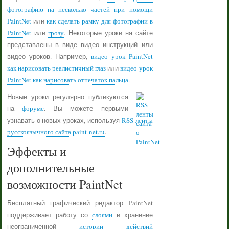
фотографию на несколько частей при помощи
PaintNet
или
как сделать рамку для фотографии в
PaintNet
или
грозу
. Некоторые уроки на сайте
представлены в виде видео инструкций или
видео уроков. Например,
видео урок PaintNet
как нарисовать реалистичный глаз
или
видео урок
PaintNet как нарисовать отпечаток пальца
.
Новые уроки регулярно публикуются
на
форуме
. Вы можете первыми
узнавать о новых уроках, используя
RSS ленты
русскоязычного сайта paint-net.ru
.
Эффекты и
дополнительные
возможности PaintNet
Бесплатный графический редактор PaintNet
поддерживает работу со
слоями
и хранение
неограниченной
истории действий