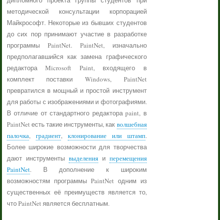
дипломного проекта группы студентов при
методической консультации корпорацией
Майкрософт. Некоторые из бывших студентов
до сих пор принимают участие в разработке
программы PaintNet. PaintNet, изначально
предполагавшийся как замена графического
редактора Microsoft Paint, входящего в
комплект поставки Windows, PaintNet
превратился в мощный и простой инструмент
для работы с изображениями и фотографиями.
В отличие от стандартного редактора paint, в
PaintNet есть такие инструменты, как
волшебная
палочка
,
градиент
,
клонирование или штамп
.
Более широкие возможности для творчества
дают инструменты
выделения
и
перемещения
PaintNet
. В дополнение к широким
возможностям программы PaintNet одним из
существенных её преимуществ является то,
что PaintNet является бесплатным.