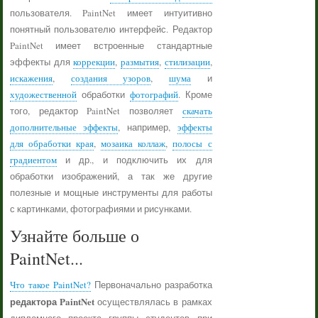
пользователя. PaintNet имеет интуитивно
понятный пользователю интерфейс. Редактор
PaintNet имеет встроенные стандартные
эффекты для
коррекции
,
размытия
,
стилизации
,
искажения
,
создания узоров
,
шума
и
художественной
обработки
фотографий
. Кроме
того, редактор PaintNet позволяет
скачать
дополнительные эффекты
, например,
эффекты
для обработки края
,
мозаика коллаж
,
полосы с
градиентом
и др., и подключить их для
обработки изображений, а так же другие
полезные и мощные инструменты для работы
с картинками, фотографиями и рисунками.
Узнайте больше о
PaintNet...
Что такое PaintNet?
Первоначально разработка
редактора PaintNet
осуществлялась в рамках