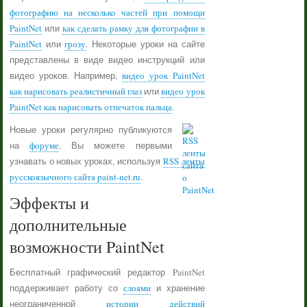
фотографию на несколько частей при помощи
PaintNet
или
как сделать рамку для фотографии в
PaintNet
или
грозу
. Некоторые уроки на сайте
представлены в виде видео инструкций или
видео уроков. Например,
видео урок PaintNet
как нарисовать реалистичный глаз
или
видео урок
PaintNet как нарисовать отпечаток пальца
.
Новые уроки регулярно публикуются
на
форуме
. Вы можете первыми
узнавать о новых уроках, используя
RSS ленты
русскоязычного сайта paint-net.ru
.
Эффекты и
дополнительные
возможности PaintNet
Бесплатный графический редактор PaintNet
поддерживает работу со
слоями
и хранение
неограниченной
истории действий