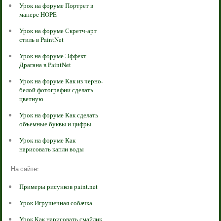
Урок на форуме Портрет в
манере HOPE
Урок на форуме Скретч-арт
стиль в PaintNet
Урок на форуме Эффект
Драгана в PaintNet
Урок на форуме Как из черно-
белой фотографии сделать
цветную
Урок на форуме Как сделать
объемные буквы и цифры
Урок на форуме Как
нарисовать капли воды
На сайте:
Примеры рисунков paint.net
Урок Игрушечная собачка
Урок Как нарисовать смайлик