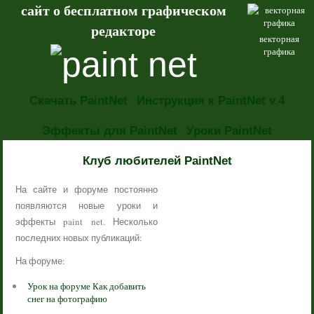
сайт о бесплатном графическом
редакторе
векторная
графика
Скачать PaintNet
Инструкция к PaintNet v.4
Эффекты для PaintNet
Уроки PaintNet
НОВОСТИ
Клуб любителей PaintNet
На сайте и форуме постоянно
появляются новые уроки и
эффекты paint net. Несколько
последних новых публикаций:
На форуме:
Урок на форуме Как добавить
снег на фотографию