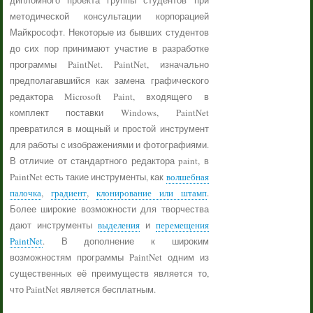
дипломного проекта группы студентов при
методической консультации корпорацией
Майкрософт. Некоторые из бывших студентов
до сих пор принимают участие в разработке
программы PaintNet. PaintNet, изначально
предполагавшийся как замена графического
редактора Microsoft Paint, входящего в
комплект поставки Windows, PaintNet
превратился в мощный и простой инструмент
для работы с изображениями и фотографиями.
В отличие от стандартного редактора paint, в
PaintNet есть такие инструменты, как
волшебная
палочка
,
градиент
,
клонирование или штамп
.
Более широкие возможности для творчества
дают инструменты
выделения
и
перемещения
PaintNet
. В дополнение к широким
возможностям программы PaintNet одним из
существенных её преимуществ является то,
что PaintNet является бесплатным.