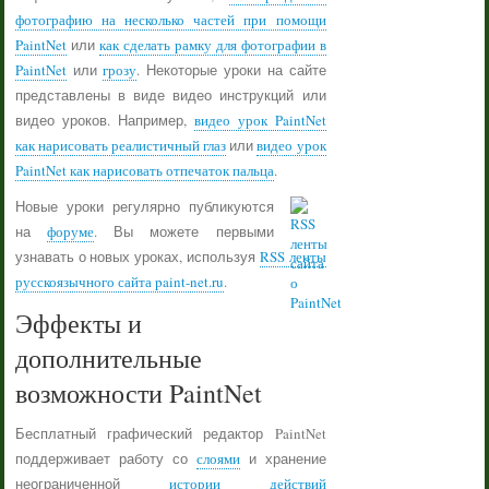
фотографию на несколько частей при помощи
PaintNet
или
как сделать рамку для фотографии в
PaintNet
или
грозу
. Некоторые уроки на сайте
представлены в виде видео инструкций или
видео уроков. Например,
видео урок PaintNet
как нарисовать реалистичный глаз
или
видео урок
PaintNet как нарисовать отпечаток пальца
.
Новые уроки регулярно публикуются
на
форуме
. Вы можете первыми
узнавать о новых уроках, используя
RSS ленты
русскоязычного сайта paint-net.ru
.
Эффекты и
дополнительные
возможности PaintNet
Бесплатный графический редактор PaintNet
поддерживает работу со
слоями
и хранение
неограниченной
истории действий