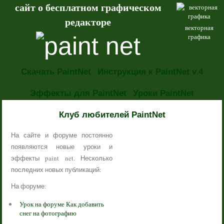
сайт о бесплатном графическом
редакторе
векторная
графика
Скачать PaintNet
Инструкция к PaintNet v.4
Эффекты для PaintNet
Уроки PaintNet
НОВОСТИ
Клуб любителей PaintNet
На сайте и форуме постоянно
появляются новые уроки и
эффекты paint net. Несколько
последних новых публикаций:
На форуме:
Урок на форуме Как добавить
снег на фотографию