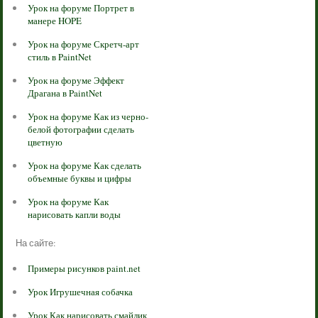
Урок на форуме Портрет в
манере HOPE
Урок на форуме Скретч-арт
стиль в PaintNet
Урок на форуме Эффект
Драгана в PaintNet
Урок на форуме Как из черно-
белой фотографии сделать
цветную
Урок на форуме Как сделать
объемные буквы и цифры
Урок на форуме Как
нарисовать капли воды
На сайте:
Примеры рисунков paint.net
Урок Игрушечная собачка
Урок Как нарисовать смайлик