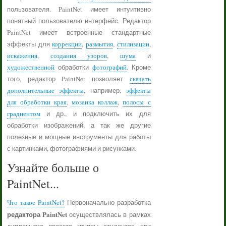
пользователя. PaintNet имеет интуитивно
понятный пользователю интерфейс. Редактор
PaintNet имеет встроенные стандартные
эффекты для
коррекции
,
размытия
,
стилизации
,
искажения
,
создания узоров
,
шума
и
художественной
обработки
фотографий
. Кроме
того, редактор PaintNet позволяет
скачать
дополнительные эффекты
, например,
эффекты
для обработки края
,
мозаика коллаж
,
полосы с
градиентом
и др., и подключить их для
обработки изображений, а так же другие
полезные и мощные инструменты для работы
с картинками, фотографиями и рисунками.
Узнайте больше о
PaintNet...
Что такое PaintNet?
Первоначально разработка
редактора PaintNet
осуществлялась в рамках