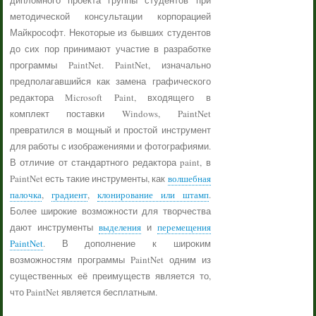
дипломного проекта группы студентов при
методической консультации корпорацией
Майкрософт. Некоторые из бывших студентов
до сих пор принимают участие в разработке
программы PaintNet. PaintNet, изначально
предполагавшийся как замена графического
редактора Microsoft Paint, входящего в
комплект поставки Windows, PaintNet
превратился в мощный и простой инструмент
для работы с изображениями и фотографиями.
В отличие от стандартного редактора paint, в
PaintNet есть такие инструменты, как
волшебная
палочка
,
градиент
,
клонирование или штамп
.
Более широкие возможности для творчества
дают инструменты
выделения
и
перемещения
PaintNet
. В дополнение к широким
возможностям программы PaintNet одним из
существенных её преимуществ является то,
что PaintNet является бесплатным.