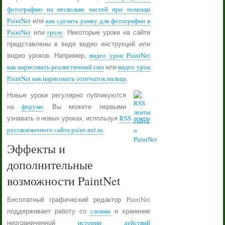
фотографию на несколько частей при помощи
PaintNet
или
как сделать рамку для фотографии в
PaintNet
или
грозу
. Некоторые уроки на сайте
представлены в виде видео инструкций или
видео уроков. Например,
видео урок PaintNet
как нарисовать реалистичный глаз
или
видео урок
PaintNet как нарисовать отпечаток пальца
.
Новые уроки регулярно публикуются
на
форуме
. Вы можете первыми
узнавать о новых уроках, используя
RSS ленты
русскоязычного сайта paint-net.ru
.
Эффекты и
дополнительные
возможности PaintNet
Бесплатный графический редактор PaintNet
поддерживает работу со
слоями
и хранение
неограниченной
истории действий