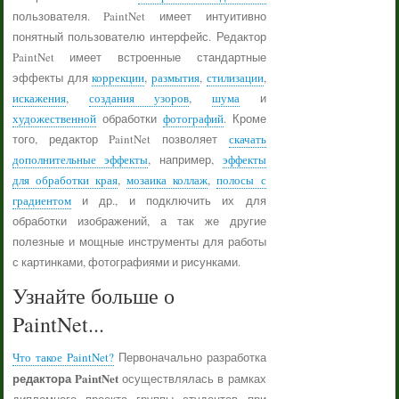
пользователя. PaintNet имеет интуитивно
понятный пользователю интерфейс. Редактор
PaintNet имеет встроенные стандартные
эффекты для
коррекции
,
размытия
,
стилизации
,
искажения
,
создания узоров
,
шума
и
художественной
обработки
фотографий
. Кроме
того, редактор PaintNet позволяет
скачать
дополнительные эффекты
, например,
эффекты
для обработки края
,
мозаика коллаж
,
полосы с
градиентом
и др., и подключить их для
обработки изображений, а так же другие
полезные и мощные инструменты для работы
с картинками, фотографиями и рисунками.
Узнайте больше о
PaintNet...
Что такое PaintNet?
Первоначально разработка
редактора PaintNet
осуществлялась в рамках