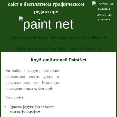
сайт о бесплатном графическом
редакторе
векторная
графика
Скачать PaintNet
Инструкция к PaintNet v.4
Эффекты для PaintNet
Уроки PaintNet
НОВОСТИ
Клуб любителей PaintNet
На сайте и форуме постоянно
появляются новые уроки и
эффекты paint net. Несколько
последних новых публикаций:
На форуме:
Урок на форуме Как добавить
снег на фотографию