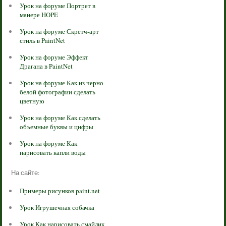
Урок на форуме Портрет в
манере HOPE
Урок на форуме Скретч-арт
стиль в PaintNet
Урок на форуме Эффект
Драгана в PaintNet
Урок на форуме Как из черно-
белой фотографии сделать
цветную
Урок на форуме Как сделать
объемные буквы и цифры
Урок на форуме Как
нарисовать капли воды
На сайте:
Примеры рисунков paint.net
Урок Игрушечная собачка
Урок Как нарисовать смайлик