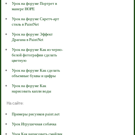
Урок на форуме Портрет в
манере HOPE
Урок на форуме Скретч-арт
стиль в PaintNet
Урок на форуме Эффект
Драгана в PaintNet
Урок на форуме Как из черно-
белой фотографии сделать
цветную
Урок на форуме Как сделать
объемные буквы и цифры
Урок на форуме Как
нарисовать капли воды
На сайте:
Примеры рисунков paint.net
Урок Игрушечная собачка
Урок Как нарисовать смайлик