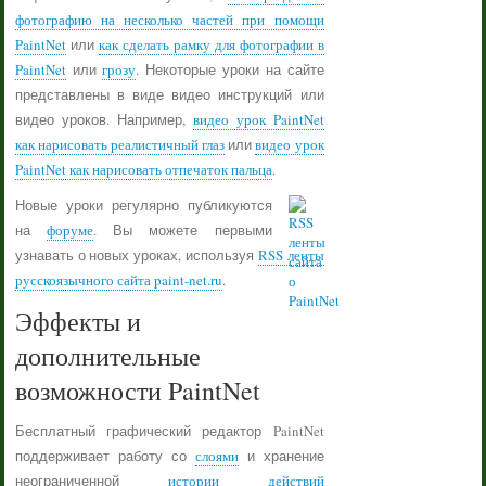
фотографию на несколько частей при помощи
PaintNet
или
как сделать рамку для фотографии в
PaintNet
или
грозу
. Некоторые уроки на сайте
представлены в виде видео инструкций или
видео уроков. Например,
видео урок PaintNet
как нарисовать реалистичный глаз
или
видео урок
PaintNet как нарисовать отпечаток пальца
.
Новые уроки регулярно публикуются
на
форуме
. Вы можете первыми
узнавать о новых уроках, используя
RSS ленты
русскоязычного сайта paint-net.ru
.
Эффекты и
дополнительные
возможности PaintNet
Бесплатный графический редактор PaintNet
поддерживает работу со
слоями
и хранение
неограниченной
истории действий