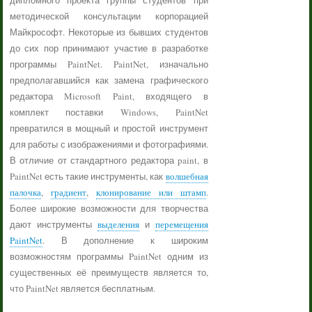
дипломного проекта группы студентов при
методической консультации корпорацией
Майкрософт. Некоторые из бывших студентов
до сих пор принимают участие в разработке
программы PaintNet. PaintNet, изначально
предполагавшийся как замена графического
редактора Microsoft Paint, входящего в
комплект поставки Windows, PaintNet
превратился в мощный и простой инструмент
для работы с изображениями и фотографиями.
В отличие от стандартного редактора paint, в
PaintNet есть такие инструменты, как
волшебная
палочка
,
градиент
,
клонирование или штамп
.
Более широкие возможности для творчества
дают инструменты
выделения
и
перемещения
PaintNet
. В дополнение к широким
возможностям программы PaintNet одним из
существенных её преимуществ является то,
что PaintNet является бесплатным.