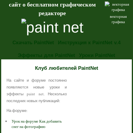
сайт о бесплатном графическом
редакторе
векторная
графика
Скачать PaintNet
Инструкция к PaintNet v.4
Эффекты для PaintNet
Уроки PaintNet
НОВОСТИ
Клуб любителей PaintNet
На сайте и форуме постоянно
появляются новые уроки и
эффекты paint net. Несколько
последних новых публикаций:
На форуме:
Урок на форуме Как добавить
снег на фотографию