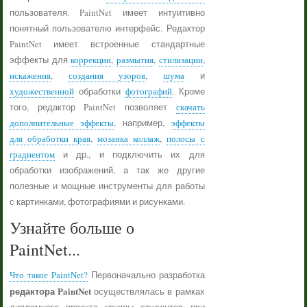
пользователя. PaintNet имеет интуитивно
понятный пользователю интерфейс. Редактор
PaintNet имеет встроенные стандартные
эффекты для
коррекции
,
размытия
,
стилизации
,
искажения
,
создания узоров
,
шума
и
художественной
обработки
фотографий
. Кроме
того, редактор PaintNet позволяет
скачать
дополнительные эффекты
, например,
эффекты
для обработки края
,
мозаика коллаж
,
полосы с
градиентом
и др., и подключить их для
обработки изображений, а так же другие
полезные и мощные инструменты для работы
с картинками, фотографиями и рисунками.
Узнайте больше о
PaintNet...
Что такое PaintNet?
Первоначально разработка
редактора PaintNet
осуществлялась в рамках