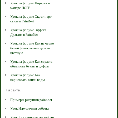
Урок на форуме Портрет в
манере HOPE
Урок на форуме Скретч-арт
стиль в PaintNet
Урок на форуме Эффект
Драгана в PaintNet
Урок на форуме Как из черно-
белой фотографии сделать
цветную
Урок на форуме Как сделать
объемные буквы и цифры
Урок на форуме Как
нарисовать капли воды
На сайте:
Примеры рисунков paint.net
Урок Игрушечная собачка
Урок Как нарисовать смайлик