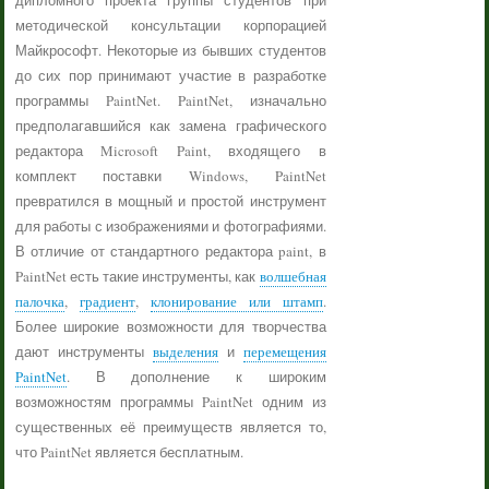
дипломного проекта группы студентов при
методической консультации корпорацией
Майкрософт. Некоторые из бывших студентов
до сих пор принимают участие в разработке
программы PaintNet. PaintNet, изначально
предполагавшийся как замена графического
редактора Microsoft Paint, входящего в
комплект поставки Windows, PaintNet
превратился в мощный и простой инструмент
для работы с изображениями и фотографиями.
В отличие от стандартного редактора paint, в
PaintNet есть такие инструменты, как
волшебная
палочка
,
градиент
,
клонирование или штамп
.
Более широкие возможности для творчества
дают инструменты
выделения
и
перемещения
PaintNet
. В дополнение к широким
возможностям программы PaintNet одним из
существенных её преимуществ является то,
что PaintNet является бесплатным.