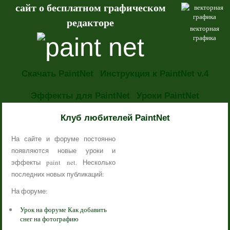
сайт о бесплатном графическом
редакторе
векторная
графика
Скачать PaintNet
Инструкция к PaintNet v.4
Эффекты для PaintNet
Уроки PaintNet
НОВОСТИ
Клуб любителей PaintNet
На сайте и форуме постоянно
появляются новые уроки и
эффекты paint net. Несколько
последних новых публикаций:
На форуме:
Урок на форуме Как добавить
снег на фотографию