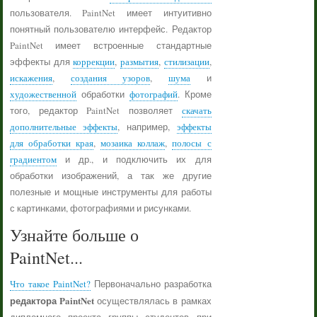
пользователя. PaintNet имеет интуитивно
понятный пользователю интерфейс. Редактор
PaintNet имеет встроенные стандартные
эффекты для
коррекции
,
размытия
,
стилизации
,
искажения
,
создания узоров
,
шума
и
художественной
обработки
фотографий
. Кроме
того, редактор PaintNet позволяет
скачать
дополнительные эффекты
, например,
эффекты
для обработки края
,
мозаика коллаж
,
полосы с
градиентом
и др., и подключить их для
обработки изображений, а так же другие
полезные и мощные инструменты для работы
с картинками, фотографиями и рисунками.
Узнайте больше о
PaintNet...
Что такое PaintNet?
Первоначально разработка
редактора PaintNet
осуществлялась в рамках