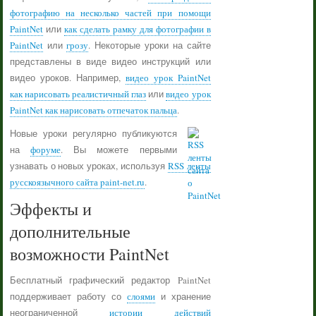
фотографию на несколько частей при помощи
PaintNet
или
как сделать рамку для фотографии в
PaintNet
или
грозу
. Некоторые уроки на сайте
представлены в виде видео инструкций или
видео уроков. Например,
видео урок PaintNet
как нарисовать реалистичный глаз
или
видео урок
PaintNet как нарисовать отпечаток пальца
.
Новые уроки регулярно публикуются
на
форуме
. Вы можете первыми
узнавать о новых уроках, используя
RSS ленты
русскоязычного сайта paint-net.ru
.
Эффекты и
дополнительные
возможности PaintNet
Бесплатный графический редактор PaintNet
поддерживает работу со
слоями
и хранение
неограниченной
истории действий