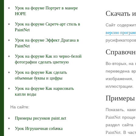
Урок на форуме Портрет в манере
Скачать и
HOPE
Урок на форуме Скретч-арт стиль в
Сайт содержит
PaintNet
версию програм
Урок на форуме Эффект Драгана в
русификаторов
PaintNet
Справочн
Урок на форуме Как из черно-белой
фотографии сделать цветную
Во-вторых, на
переведена вр
Урок на форуме Как сделать
объемные буквы и цифры
изображения,
иллюстрации.
Урок на форуме Как нарисовать
капли воды
Примеры 
На сайте:
Показать, как
PaintNet прощ
Примеры рисунков paint.net
раздел сайта
Урок Игрушечная собачка
PaintNet. В ч