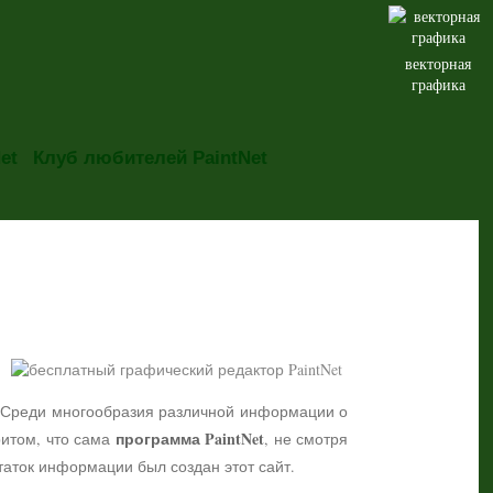
векторная
графика
et
Клуб любителей PaintNet
но. Среди многообразия различной информации о
программа PaintNet
притом, что сама
, не смотря
таток информации был создан этот сайт.