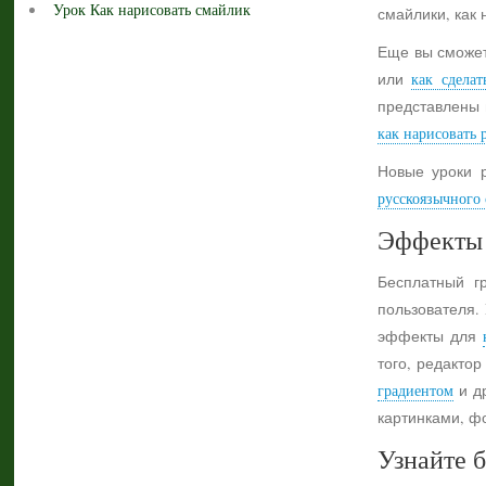
Урок Как нарисовать смайлик
смайлики, как 
Еще вы сможет
или
как сделат
представлены 
как нарисовать 
Новые уроки 
русскоязычного с
Эффекты 
Бесплатный г
пользователя.
эффекты для
того, редактор
градиентом
и др
картинками, ф
Узнайте б