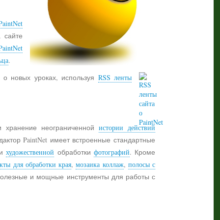
aintNet
а сайте
PaintNet
ьца
.
 о новых уроках, используя
RSS ленты
 хранение неограниченной
истории действий
дактор PaintNet имеет встроенные стандартные
и
художественной
обработки
фотографий
. Кроме
кты для обработки края
,
мозаика коллаж
,
полосы с
 полезные и мощные инструменты для работы с