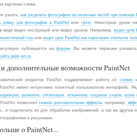
на картинке слева.
е узнать,
как разделить фотографию на несколько частей при помощи P
ь рамку для фотографии в PaintNet
или
грозу
. Некоторые уроки н
в виде видео инструкций или видео уроков. Например,
видео урок 
реалистичный глаз
или
видео урок PaintNet как нарисовать отпечаток пал
регулярно публикуются на
форуме
. Вы можете первыми узнавать
айта paint-net.ru
.
и дополнительные возможности PaintNet
рафический редактор PaintNet поддерживает работу со
слоями
и
 PaintNet имеет интуитивно понятный пользователю интерфейс. Ре
коррекции
,
размытия
,
стилизации
,
искажения
,
создания узоров
,
шума
 PaintNet позволяет
скачать дополнительные эффекты
, например,
эффе
., и подключить их для обработки изображений, а так же другие
отографиями и рисунками.
ольше о PaintNet...