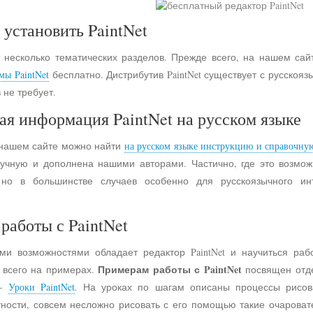
 установить PaintNet
 несколько тематических разделов. Прежде всего, на нашем сай
мы PaintNet
бесплатно. Дистрибутив PaintNet существует с русско
 не требует.
ая информация PaintNet на русском языке
 нашем сайте можно найти
на русском языке инструкцию и справочну
учную и дополнена нашими авторами. Частично, где это возмо
 но в большинстве случаев особенно для русскоязычного и
работы с PaintNet
ими возможностями обладает редактор PaintNet и научиться раб
Примерам работы с PaintNet
е всего на примерах.
посвящен отд
 -
Уроки PaintNet
. На уроках по шагам описаны процессы рисов
астности, совсем несложно рисовать с его помощью такие очарова