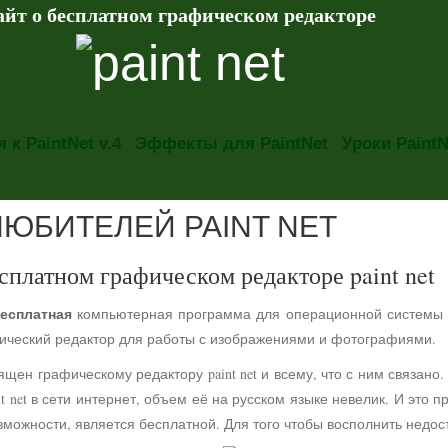
айт о бесплатном графическом редакторе
 к PaintNet v.4
Эффекты для PaintNet
Уроки PaintN
ЛЮБИТЕЛЕЙ PAINT NET
сплатном графическом редакторе paint net
есплатная
компьютерная программа для операционной системы
фический редактор для работы с изображениями и фотографиями.
ящен графическому редактору paint net и всему, что с ним связа
t net в сети интернет, объем её на русском языке невелик. И это 
можности, является бесплатной. Для того чтобы восполнить недос