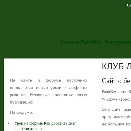
с
Скачать PaintNet
Инструкция
КЛУБ 
НОВОСТИ
Сайт о бе
На сайте и форуме постоянно
появляются новые уроки и эффекты
б
PaintNet - это
paint net. Несколько последних новых
Windows - гра
публикаций:
Этот сайт посв
На форуме:
программе pain
Урок на форуме Как добавить снег
на большие воз
на фотографию