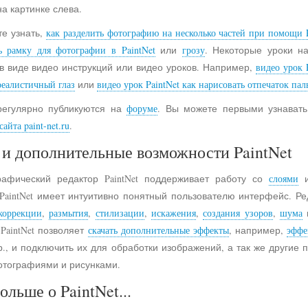
на картинке слева.
е узнать,
как разделить фотографию на несколько частей при помощи P
ь рамку для фотографии в PaintNet
или
грозу
. Некоторые уроки н
в виде видео инструкций или видео уроков. Например,
видео урок 
реалистичный глаз
или
видео урок PaintNet как нарисовать отпечаток пал
регулярно публикуются на
форуме
. Вы можете первыми узнавать
айта paint-net.ru
.
и дополнительные возможности PaintNet
рафический редактор PaintNet поддерживает работу со
слоями
и
 PaintNet имеет интуитивно понятный пользователю интерфейс. Ре
коррекции
,
размытия
,
стилизации
,
искажения
,
создания узоров
,
шума
 PaintNet позволяет
скачать дополнительные эффекты
, например,
эффе
., и подключить их для обработки изображений, а так же другие
отографиями и рисунками.
ольше о PaintNet...