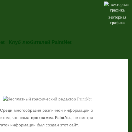
векторная
графика
et
Клуб любителей PaintNet
но. Среди многообразия различной информации о
программа PaintNet
притом, что сама
, не смотря
таток информации был создан этот сайт.