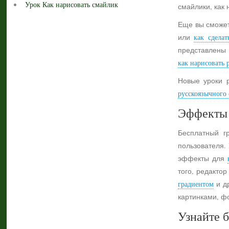
Урок Как нарисовать смайлик
смайлики, как 
Еще вы сможет
или
как сделат
представлены 
как нарисовать 
Новые уроки 
русскоязычного с
Эффекты 
Бесплатный г
пользователя.
эффекты для
того, редактор
градиентом
и др
картинками, ф
Узнайте б