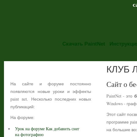
с
Скачать PaintNet
Инструкция
КЛУБ 
НОВОСТИ
Сайт о бе
На сайте и форуме постоянно
появляются новые уроки и эффекты
б
PaintNet - это
paint net. Несколько последних новых
Windows - гра
публикаций:
Этот сайт посв
На форуме:
программе pain
Урок на форуме Как добавить снег
на большие воз
на фотографию