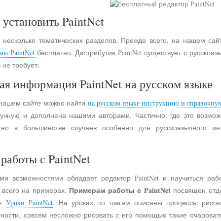
 установить PaintNet
 несколько тематических разделов. Прежде всего, на нашем сай
мы PaintNet
бесплатно. Дистрибутив PaintNet существует с русско
 не требует.
ая информация PaintNet на русском языке
 нашем сайте можно найти
на русском языке инструкцию и справочну
учную и дополнена нашими авторами. Частично, где это возмо
 но в большинстве случаев особенно для русскоязычного и
работы с PaintNet
ими возможностями обладает редактор PaintNet и научиться раб
Примерам работы с PaintNet
е всего на примерах.
посвящен отд
 -
Уроки PaintNet
. На уроках по шагам описаны процессы рисов
астности, совсем несложно рисовать с его помощью такие очарова