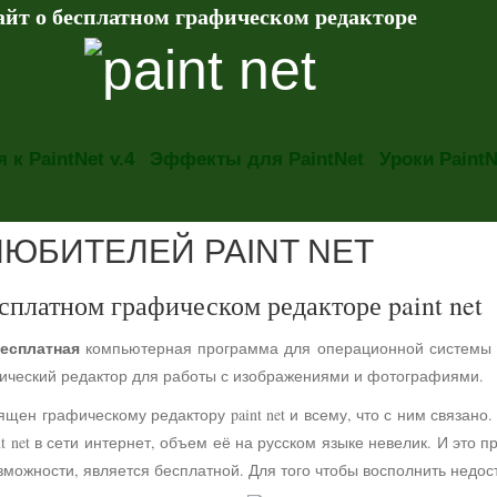
айт о бесплатном графическом редакторе
 к PaintNet v.4
Эффекты для PaintNet
Уроки PaintN
ЛЮБИТЕЛЕЙ PAINT NET
сплатном графическом редакторе paint net
есплатная
компьютерная программа для операционной системы
фический редактор для работы с изображениями и фотографиями.
ящен графическому редактору paint net и всему, что с ним связа
t net в сети интернет, объем её на русском языке невелик. И это 
можности, является бесплатной. Для того чтобы восполнить недос