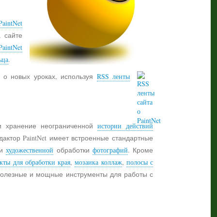
aintNet
а сайте
PaintNet
ьца
.
 о новых уроках, используя
RSS ленты
 хранение неограниченной
истории действий
дактор PaintNet имеет встроенные стандартные
и
художественной
обработки
фотографий
. Кроме
кты для обработки края
,
мозаика коллаж
,
полосы с
 полезные и мощные инструменты для работы с