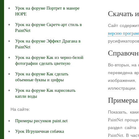
Урок на форуме Портрет в манере
Скачать и
HOPE
Урок на форуме Скретч-арт стиль в
Сайт содержит
PaintNet
версию програм
Урок на форуме Эффект Драгана в
русификаторов
PaintNet
Справочн
Урок на форуме Как из черно-белой
фотографии сделать цветную
Во-вторых, на
переведена вр
Урок на форуме Как сделать
объемные буквы и цифры
изображения,
иллюстрации.
Урок на форуме Как нарисовать
капли воды
Примеры 
На сайте:
Показать, как
PaintNet прощ
Примеры рисунков paint.net
раздел сайта
Урок Игрушечная собачка
PaintNet. В ч