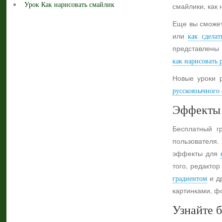
Урок Как нарисовать смайлик
смайлики, как 
Еще вы сможет
или
как сделат
представлены 
как нарисовать 
Новые уроки 
русскоязычного с
Эффекты 
Бесплатный г
пользователя.
эффекты для
того, редактор
градиентом
и др
картинками, ф
Узнайте б