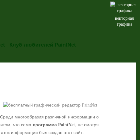
векторная
графика
et
Клуб любителей PaintNet
но. Среди многообразия различной информации о
программа PaintNet
притом, что сама
, не смотря
таток информации был создан этот сайт.