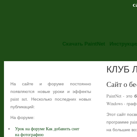
с
Скачать PaintNet
Инструкция
КЛУБ 
НОВОСТИ
Сайт о бе
На сайте и форуме постоянно
появляются новые уроки и эффекты
б
PaintNet - это
paint net. Несколько последних новых
Windows - гра
публикаций:
Этот сайт посв
На форуме:
программе pain
Урок на форуме Как добавить снег
на большие воз
на фотографию