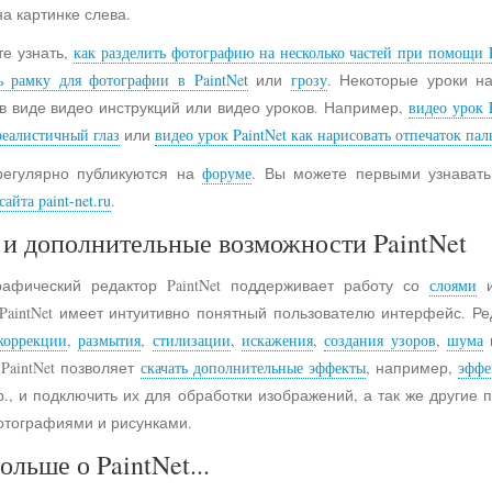
на картинке слева.
е узнать,
как разделить фотографию на несколько частей при помощи P
ь рамку для фотографии в PaintNet
или
грозу
. Некоторые уроки н
в виде видео инструкций или видео уроков. Например,
видео урок 
реалистичный глаз
или
видео урок PaintNet как нарисовать отпечаток пал
регулярно публикуются на
форуме
. Вы можете первыми узнавать
айта paint-net.ru
.
и дополнительные возможности PaintNet
рафический редактор PaintNet поддерживает работу со
слоями
и
 PaintNet имеет интуитивно понятный пользователю интерфейс. Ре
коррекции
,
размытия
,
стилизации
,
искажения
,
создания узоров
,
шума
 PaintNet позволяет
скачать дополнительные эффекты
, например,
эффе
., и подключить их для обработки изображений, а так же другие
отографиями и рисунками.
ольше о PaintNet...