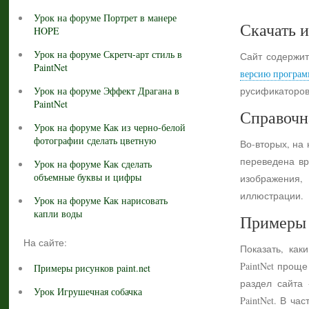
Урок на форуме Портрет в манере
Скачать и
HOPE
Урок на форуме Скретч-арт стиль в
Сайт содержит
PaintNet
версию програм
Урок на форуме Эффект Драгана в
русификаторов
PaintNet
Справочн
Урок на форуме Как из черно-белой
фотографии сделать цветную
Во-вторых, на
переведена вр
Урок на форуме Как сделать
объемные буквы и цифры
изображения,
иллюстрации.
Урок на форуме Как нарисовать
капли воды
Примеры 
На сайте:
Показать, как
PaintNet прощ
Примеры рисунков paint.net
раздел сайта
Урок Игрушечная собачка
PaintNet. В ч