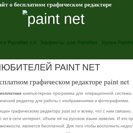
айт о бесплатном графическом редакторе
 к PaintNet v.4
Эффекты для PaintNet
Уроки PaintN
ЛЮБИТЕЛЕЙ PAINT NET
сплатном графическом редакторе paint net
есплатная
компьютерная программа для операционной системы
фический редактор для работы с изображениями и фотографиями.
ящен графическому редактору paint net и всему, что с ним связа
t net в сети интернет, объем её на русском языке невелик. И это 
можности, является бесплатной. Для того чтобы восполнить недос