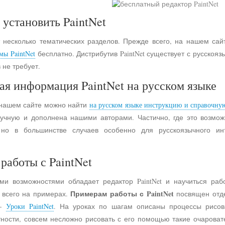
 установить PaintNet
 несколько тематических разделов. Прежде всего, на нашем сай
мы PaintNet
бесплатно. Дистрибутив PaintNet существует с русско
 не требует.
ая информация PaintNet на русском языке
 нашем сайте можно найти
на русском языке инструкцию и справочну
учную и дополнена нашими авторами. Частично, где это возмо
 но в большинстве случаев особенно для русскоязычного и
работы с PaintNet
ими возможностями обладает редактор PaintNet и научиться раб
Примерам работы с PaintNet
е всего на примерах.
посвящен отд
 -
Уроки PaintNet
. На уроках по шагам описаны процессы рисов
астности, совсем несложно рисовать с его помощью такие очарова