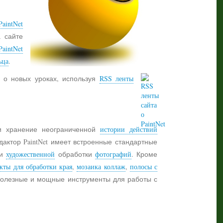
aintNet
а сайте
PaintNet
ьца
.
 о новых уроках, используя
RSS ленты
 хранение неограниченной
истории действий
дактор PaintNet имеет встроенные стандартные
и
художественной
обработки
фотографий
. Кроме
кты для обработки края
,
мозаика коллаж
,
полосы с
 полезные и мощные инструменты для работы с