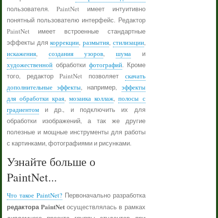
пользователя. PaintNet имеет интуитивно
понятный пользователю интерфейс. Редактор
PaintNet имеет встроенные стандартные
эффекты для
коррекции
,
размытия
,
стилизации
,
искажения
,
создания узоров
,
шума
и
художественной
обработки
фотографий
. Кроме
того, редактор PaintNet позволяет
скачать
дополнительные эффекты
, например,
эффекты
для обработки края
,
мозаика коллаж
,
полосы с
градиентом
и др., и подключить их для
обработки изображений, а так же другие
полезные и мощные инструменты для работы
с картинками, фотографиями и рисунками.
Узнайте больше о
PaintNet...
Что такое PaintNet?
Первоначально разработка
редактора PaintNet
осуществлялась в рамках