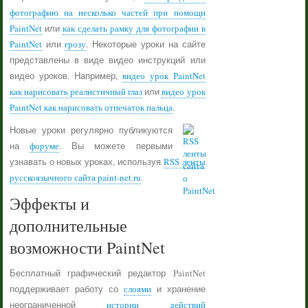
фотографию на несколько частей при помощи
PaintNet
или
как сделать рамку для фотографии в
PaintNet
или
грозу
. Некоторые уроки на сайте
представлены в виде видео инструкций или
видео уроков. Например,
видео урок PaintNet
как нарисовать реалистичный глаз
или
видео урок
PaintNet как нарисовать отпечаток пальца
.
Новые уроки регулярно публикуются
на
форуме
. Вы можете первыми
узнавать о новых уроках, используя
RSS ленты
русскоязычного сайта paint-net.ru
.
Эффекты и
дополнительные
возможности PaintNet
Бесплатный графический редактор PaintNet
поддерживает работу со
слоями
и хранение
неограниченной
истории действий