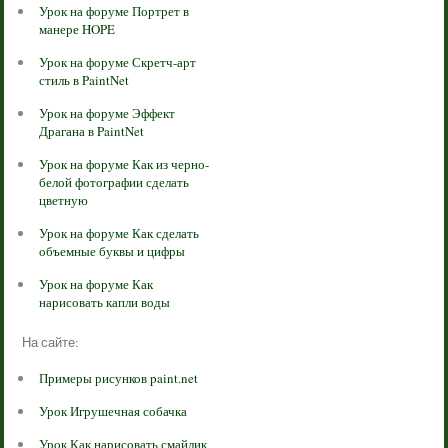
Урок на форуме Портрет в
манере HOPE
Урок на форуме Скретч-арт
стиль в PaintNet
Урок на форуме Эффект
Драгана в PaintNet
Урок на форуме Как из черно-
белой фотографии сделать
цветную
Урок на форуме Как сделать
объемные буквы и цифры
Урок на форуме Как
нарисовать капли воды
На сайте:
Примеры рисунков paint.net
Урок Игрушечная собачка
Урок Как нарисовать смайлик