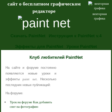
сайт о бесплатном графическом
редакторе
векторная
графика
Скачать PaintNet
Инструкция к PaintNet v.4
Эффекты для PaintNet
Уроки PaintNet
НОВОСТИ
Клуб любителей PaintNet
На сайте и форуме постоянно
появляются новые уроки и
эффекты paint net. Несколько
последних новых публикаций:
На форуме:
Урок на форуме Как добавить
снег на фотографию