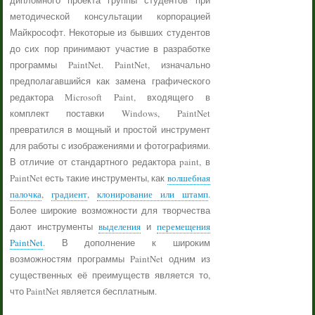
дипломного проекта группы студентов при
методической консультации корпорацией
Майкрософт. Некоторые из бывших студентов
до сих пор принимают участие в разработке
программы PaintNet. PaintNet, изначально
предполагавшийся как замена графического
редактора Microsoft Paint, входящего в
комплект поставки Windows, PaintNet
превратился в мощный и простой инструмент
для работы с изображениями и фотографиями.
В отличие от стандартного редактора paint, в
PaintNet есть такие инструменты, как
волшебная
палочка
,
градиент
,
клонирование или штамп
.
Более широкие возможности для творчества
дают инструменты
выделения
и
перемещения
PaintNet
. В дополнение к широким
возможностям программы PaintNet одним из
существенных её преимуществ является то,
что PaintNet является бесплатным.