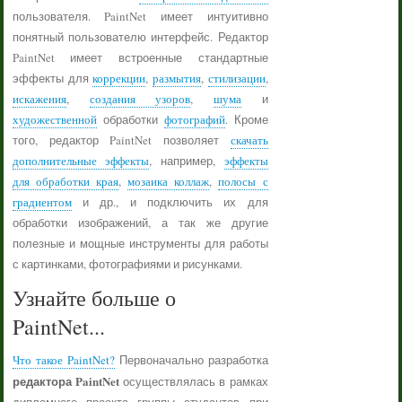
пользователя. PaintNet имеет интуитивно
понятный пользователю интерфейс. Редактор
PaintNet имеет встроенные стандартные
эффекты для
коррекции
,
размытия
,
стилизации
,
искажения
,
создания узоров
,
шума
и
художественной
обработки
фотографий
. Кроме
того, редактор PaintNet позволяет
скачать
дополнительные эффекты
, например,
эффекты
для обработки края
,
мозаика коллаж
,
полосы с
градиентом
и др., и подключить их для
обработки изображений, а так же другие
полезные и мощные инструменты для работы
с картинками, фотографиями и рисунками.
Узнайте больше о
PaintNet...
Что такое PaintNet?
Первоначально разработка
редактора PaintNet
осуществлялась в рамках