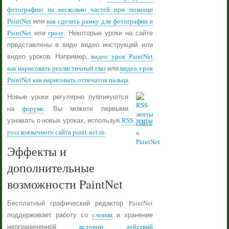
фотографию на несколько частей при помощи
PaintNet
или
как сделать рамку для фотографии в
PaintNet
или
грозу
. Некоторые уроки на сайте
представлены в виде видео инструкций или
видео уроков. Например,
видео урок PaintNet
как нарисовать реалистичный глаз
или
видео урок
PaintNet как нарисовать отпечаток пальца
.
Новые уроки регулярно публикуются
на
форуме
. Вы можете первыми
узнавать о новых уроках, используя
RSS ленты
русскоязычного сайта paint-net.ru
.
Эффекты и
дополнительные
возможности PaintNet
Бесплатный графический редактор PaintNet
поддерживает работу со
слоями
и хранение
неограниченной
истории действий