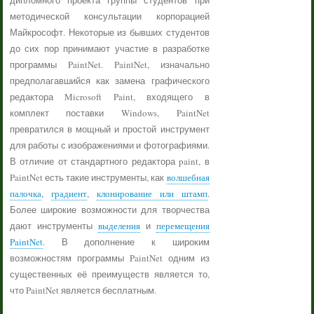
дипломного проекта группы студентов при
методической консультации корпорацией
Майкрософт. Некоторые из бывших студентов
до сих пор принимают участие в разработке
программы PaintNet. PaintNet, изначально
предполагавшийся как замена графического
редактора Microsoft Paint, входящего в
комплект поставки Windows, PaintNet
превратился в мощный и простой инструмент
для работы с изображениями и фотографиями.
В отличие от стандартного редактора paint, в
PaintNet есть такие инструменты, как
волшебная
палочка
,
градиент
,
клонирование или штамп
.
Более широкие возможности для творчества
дают инструменты
выделения
и
перемещения
PaintNet
. В дополнение к широким
возможностям программы PaintNet одним из
существенных её преимуществ является то,
что PaintNet является бесплатным.