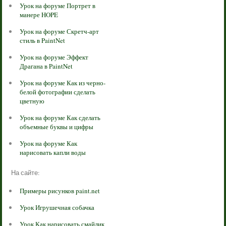
Урок на форуме Портрет в
манере HOPE
Урок на форуме Скретч-арт
стиль в PaintNet
Урок на форуме Эффект
Драгана в PaintNet
Урок на форуме Как из черно-
белой фотографии сделать
цветную
Урок на форуме Как сделать
объемные буквы и цифры
Урок на форуме Как
нарисовать капли воды
На сайте:
Примеры рисунков paint.net
Урок Игрушечная собачка
Урок Как нарисовать смайлик