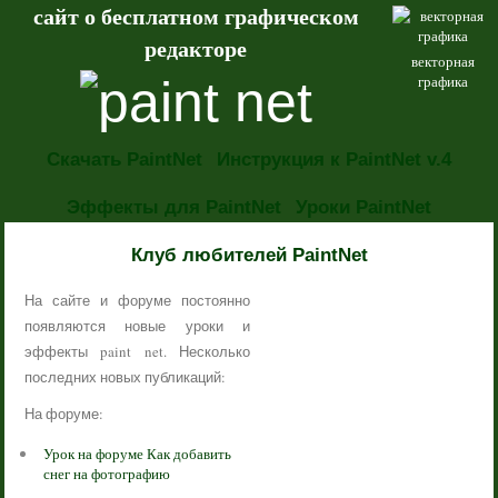
сайт о бесплатном графическом
редакторе
векторная
графика
Скачать PaintNet
Инструкция к PaintNet v.4
Эффекты для PaintNet
Уроки PaintNet
НОВОСТИ
Клуб любителей PaintNet
На сайте и форуме постоянно
появляются новые уроки и
эффекты paint net. Несколько
последних новых публикаций:
На форуме:
Урок на форуме Как добавить
снег на фотографию