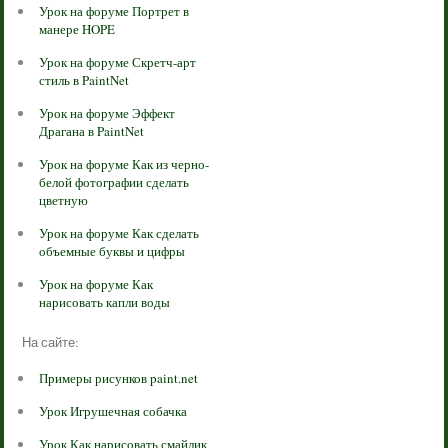
Урок на форуме Портрет в
манере HOPE
Урок на форуме Скретч-арт
стиль в PaintNet
Урок на форуме Эффект
Драгана в PaintNet
Урок на форуме Как из черно-
белой фотографии сделать
цветную
Урок на форуме Как сделать
объемные буквы и цифры
Урок на форуме Как
нарисовать капли воды
На сайте:
Примеры рисунков paint.net
Урок Игрушечная собачка
Урок Как нарисовать смайлик