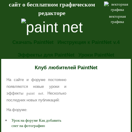
сайт о бесплатном графическом
редакторе
векторная
графика
Скачать PaintNet
Инструкция к PaintNet v.4
Эффекты для PaintNet
Уроки PaintNet
НОВОСТИ
Клуб любителей PaintNet
На сайте и форуме постоянно
появляются новые уроки и
эффекты paint net. Несколько
последних новых публикаций:
На форуме:
Урок на форуме Как добавить
снег на фотографию