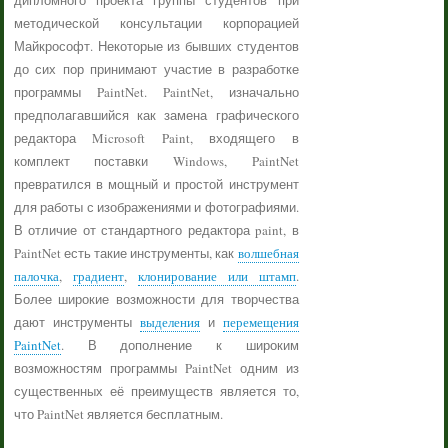
дипломного проекта группы студентов при
методической консультации корпорацией
Майкрософт. Некоторые из бывших студентов
до сих пор принимают участие в разработке
программы PaintNet. PaintNet, изначально
предполагавшийся как замена графического
редактора Microsoft Paint, входящего в
комплект поставки Windows, PaintNet
превратился в мощный и простой инструмент
для работы с изображениями и фотографиями.
В отличие от стандартного редактора paint, в
PaintNet есть такие инструменты, как
волшебная
палочка
,
градиент
,
клонирование или штамп
.
Более широкие возможности для творчества
дают инструменты
выделения
и
перемещения
PaintNet
. В дополнение к широким
возможностям программы PaintNet одним из
существенных её преимуществ является то,
что PaintNet является бесплатным.