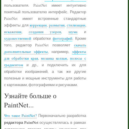
пользователя. PaintNet имеет интуитивно
понятный пользователю интерфейс. Редактор
PaintNet имеет встроенные стандартные
эффекты для
коррекции
,
размытия
,
стилизации
,
искажения
,
создания узоров
,
шума
и
художественной
обработки
фотографий
. Кроме
того, редактор PaintNet позволяет
скачать
дополнительные эффекты
, например,
эффекты
для обработки края
,
мозаика коллаж
,
полосы с
градиентом
и др., и подключить их для
обработки изображений, а так же другие
полезные и мощные инструменты для работы
с картинками, фотографиями и рисунками.
Узнайте больше о
PaintNet...
Что такое PaintNet?
Первоначально разработка
редактора PaintNet
осуществлялась в рамках