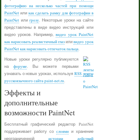
фотографию на несколько частей при помощи
PaintNet
или
как сделать рамку для фотографии в
PaintNet
или
грозу
. Некоторые уроки на сайте
представлены в виде видео инструкций или
видео уроков. Например,
видео урок PaintNet
как нарисовать реалистичный глаз
или
видео урок
PaintNet как нарисовать отпечаток пальца
.
Новые уроки регулярно публикуются
на
форуме
. Вы можете первыми
узнавать о новых уроках, используя
RSS ленты
русскоязычного сайта paint-net.ru
.
Эффекты и
дополнительные
возможности PaintNet
Бесплатный графический редактор PaintNet
поддерживает работу со
слоями
и хранение
неограниченной
истории действий