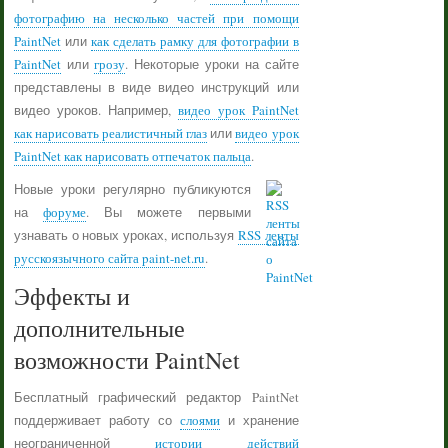
фотографию на несколько частей при помощи
PaintNet
или
как сделать рамку для фотографии в
PaintNet
или
грозу
. Некоторые уроки на сайте
представлены в виде видео инструкций или
видео уроков. Например,
видео урок PaintNet
как нарисовать реалистичный глаз
или
видео урок
PaintNet как нарисовать отпечаток пальца
.
Новые уроки регулярно публикуются
на
форуме
. Вы можете первыми
узнавать о новых уроках, используя
RSS ленты
русскоязычного сайта paint-net.ru
.
Эффекты и
дополнительные
возможности PaintNet
Бесплатный графический редактор PaintNet
поддерживает работу со
слоями
и хранение
неограниченной
истории действий