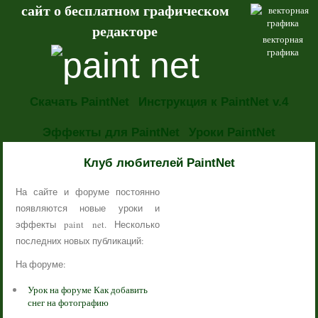
сайт о бесплатном графическом
редакторе
векторная
графика
Скачать PaintNet
Инструкция к PaintNet v.4
Эффекты для PaintNet
Уроки PaintNet
НОВОСТИ
Клуб любителей PaintNet
На сайте и форуме постоянно
появляются новые уроки и
эффекты paint net. Несколько
последних новых публикаций:
На форуме:
Урок на форуме Как добавить
снег на фотографию