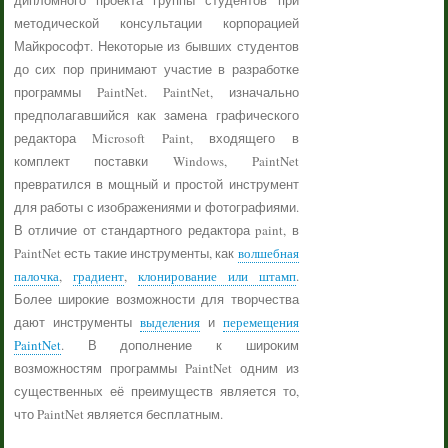
дипломного проекта группы студентов при
методической консультации корпорацией
Майкрософт. Некоторые из бывших студентов
до сих пор принимают участие в разработке
программы PaintNet. PaintNet, изначально
предполагавшийся как замена графического
редактора Microsoft Paint, входящего в
комплект поставки Windows, PaintNet
превратился в мощный и простой инструмент
для работы с изображениями и фотографиями.
В отличие от стандартного редактора paint, в
PaintNet есть такие инструменты, как
волшебная
палочка
,
градиент
,
клонирование или штамп
.
Более широкие возможности для творчества
дают инструменты
выделения
и
перемещения
PaintNet
. В дополнение к широким
возможностям программы PaintNet одним из
существенных её преимуществ является то,
что PaintNet является бесплатным.