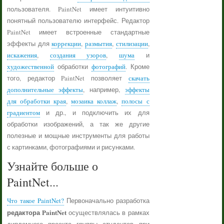
пользователя. PaintNet имеет интуитивно
понятный пользователю интерфейс. Редактор
PaintNet имеет встроенные стандартные
эффекты для
коррекции
,
размытия
,
стилизации
,
искажения
,
создания узоров
,
шума
и
художественной
обработки
фотографий
. Кроме
того, редактор PaintNet позволяет
скачать
дополнительные эффекты
, например,
эффекты
для обработки края
,
мозаика коллаж
,
полосы с
градиентом
и др., и подключить их для
обработки изображений, а так же другие
полезные и мощные инструменты для работы
с картинками, фотографиями и рисунками.
Узнайте больше о
PaintNet...
Что такое PaintNet?
Первоначально разработка
редактора PaintNet
осуществлялась в рамках