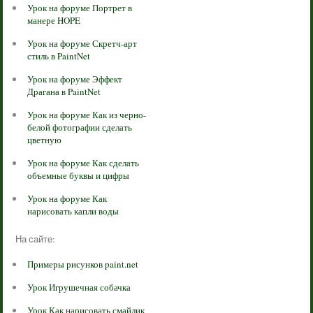
Урок на форуме Портрет в
манере HOPE
Урок на форуме Скретч-арт
стиль в PaintNet
Урок на форуме Эффект
Драгана в PaintNet
Урок на форуме Как из черно-
белой фотографии сделать
цветную
Урок на форуме Как сделать
объемные буквы и цифры
Урок на форуме Как
нарисовать капли воды
На сайте:
Примеры рисунков paint.net
Урок Игрушечная собачка
Урок Как нарисовать смайлик