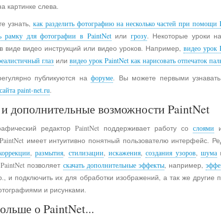
на картинке слева.
е узнать,
как разделить фотографию на несколько частей при помощи P
ь рамку для фотографии в PaintNet
или
грозу
. Некоторые уроки н
в виде видео инструкций или видео уроков. Например,
видео урок 
реалистичный глаз
или
видео урок PaintNet как нарисовать отпечаток пал
регулярно публикуются на
форуме
. Вы можете первыми узнавать
айта paint-net.ru
.
и дополнительные возможности PaintNet
рафический редактор PaintNet поддерживает работу со
слоями
и
 PaintNet имеет интуитивно понятный пользователю интерфейс. Ре
коррекции
,
размытия
,
стилизации
,
искажения
,
создания узоров
,
шума
 PaintNet позволяет
скачать дополнительные эффекты
, например,
эффе
., и подключить их для обработки изображений, а так же другие
отографиями и рисунками.
ольше о PaintNet...