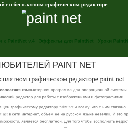
айт о бесплатном графическом редакторе
 к PaintNet v.4
Эффекты для PaintNet
Уроки PaintN
ЛЮБИТЕЛЕЙ PAINT NET
сплатном графическом редакторе paint net
есплатная
компьютерная программа для операционной системы
фический редактор для работы с изображениями и фотографиями.
ящен графическому редактору paint net и всему, что с ним связа
t net в сети интернет, объем её на русском языке невелик. И это 
можности, является бесплатной. Для того чтобы восполнить недос