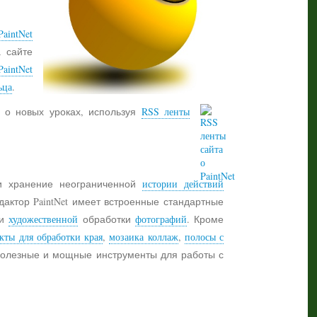
aintNet
а сайте
PaintNet
ьца
.
 о новых уроках, используя
RSS ленты
 хранение неограниченной
истории действий
дактор PaintNet имеет встроенные стандартные
и
художественной
обработки
фотографий
. Кроме
кты для обработки края
,
мозаика коллаж
,
полосы с
 полезные и мощные инструменты для работы с