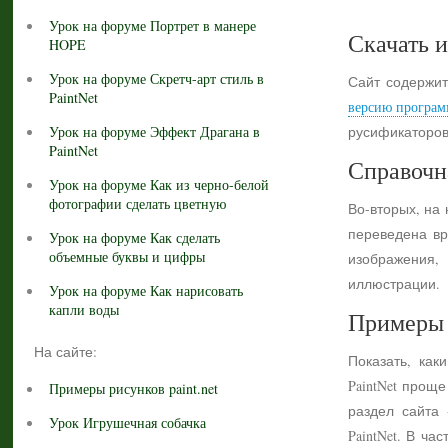
Урок на форуме Портрет в манере
Скачать и
HOPE
Урок на форуме Скретч-арт стиль в
Сайт содержит
PaintNet
версию програм
Урок на форуме Эффект Драгана в
русификаторов
PaintNet
Справочн
Урок на форуме Как из черно-белой
фотографии сделать цветную
Во-вторых, на
переведена вр
Урок на форуме Как сделать
объемные буквы и цифры
изображения,
иллюстрации.
Урок на форуме Как нарисовать
капли воды
Примеры 
На сайте:
Показать, как
PaintNet прощ
Примеры рисунков paint.net
раздел сайта
Урок Игрушечная собачка
PaintNet. В ч