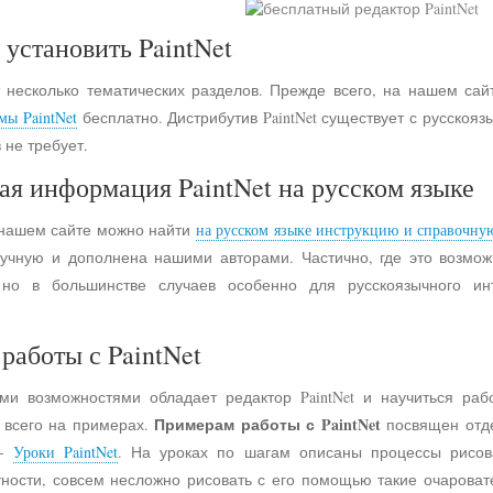
 установить PaintNet
 несколько тематических разделов. Прежде всего, на нашем сай
мы PaintNet
бесплатно. Дистрибутив PaintNet существует с русско
 не требует.
ая информация PaintNet на русском языке
 нашем сайте можно найти
на русском языке инструкцию и справочну
учную и дополнена нашими авторами. Частично, где это возмо
 но в большинстве случаев особенно для русскоязычного и
работы с PaintNet
ими возможностями обладает редактор PaintNet и научиться раб
Примерам работы с PaintNet
е всего на примерах.
посвящен отд
 -
Уроки PaintNet
. На уроках по шагам описаны процессы рисов
астности, совсем несложно рисовать с его помощью такие очарова