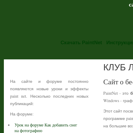
с
Скачать PaintNet
Инструкция
КЛУБ 
НОВОСТИ
Сайт о бе
На сайте и форуме постоянно
появляются новые уроки и эффекты
б
PaintNet - это
paint net. Несколько последних новых
Windows - гра
публикаций:
Этот сайт посв
На форуме:
программе pain
Урок на форуме Как добавить снег
на большие воз
на фотографию