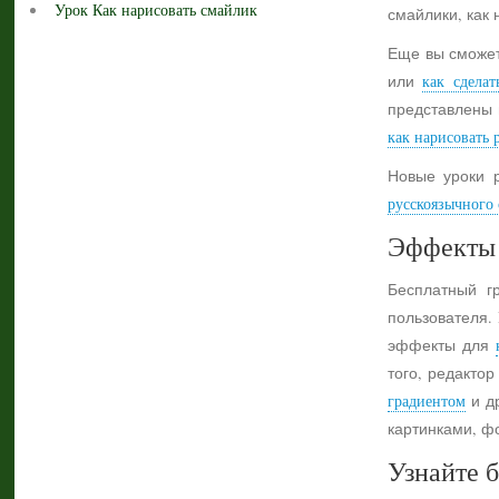
Урок Как нарисовать смайлик
смайлики, как 
Еще вы сможет
или
как сделат
представлены 
как нарисовать 
Новые уроки 
русскоязычного с
Эффекты 
Бесплатный г
пользователя.
эффекты для
того, редактор
градиентом
и др
картинками, ф
Узнайте б