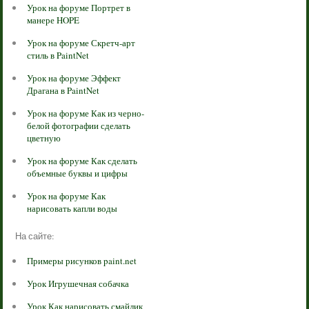
Урок на форуме Портрет в
манере HOPE
Урок на форуме Скретч-арт
стиль в PaintNet
Урок на форуме Эффект
Драгана в PaintNet
Урок на форуме Как из черно-
белой фотографии сделать
цветную
Урок на форуме Как сделать
объемные буквы и цифры
Урок на форуме Как
нарисовать капли воды
На сайте:
Примеры рисунков paint.net
Урок Игрушечная собачка
Урок Как нарисовать смайлик