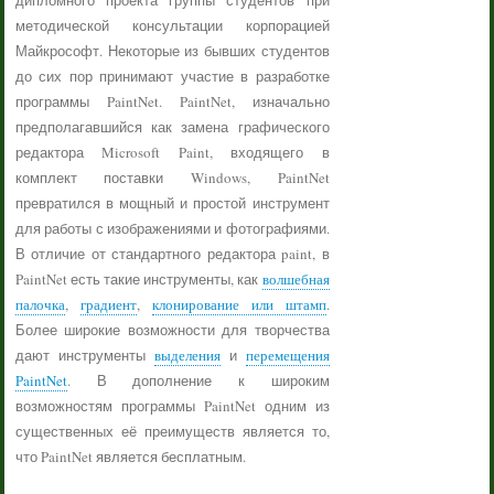
дипломного проекта группы студентов при
методической консультации корпорацией
Майкрософт. Некоторые из бывших студентов
до сих пор принимают участие в разработке
программы PaintNet. PaintNet, изначально
предполагавшийся как замена графического
редактора Microsoft Paint, входящего в
комплект поставки Windows, PaintNet
превратился в мощный и простой инструмент
для работы с изображениями и фотографиями.
В отличие от стандартного редактора paint, в
PaintNet есть такие инструменты, как
волшебная
палочка
,
градиент
,
клонирование или штамп
.
Более широкие возможности для творчества
дают инструменты
выделения
и
перемещения
PaintNet
. В дополнение к широким
возможностям программы PaintNet одним из
существенных её преимуществ является то,
что PaintNet является бесплатным.