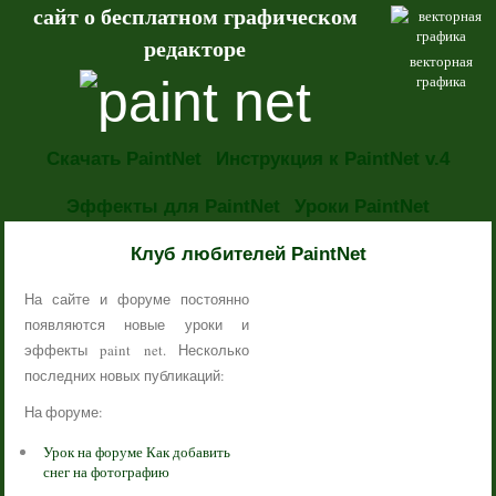
сайт о бесплатном графическом
редакторе
векторная
графика
Скачать PaintNet
Инструкция к PaintNet v.4
Эффекты для PaintNet
Уроки PaintNet
НОВОСТИ
Клуб любителей PaintNet
На сайте и форуме постоянно
появляются новые уроки и
эффекты paint net. Несколько
последних новых публикаций:
На форуме:
Урок на форуме Как добавить
снег на фотографию