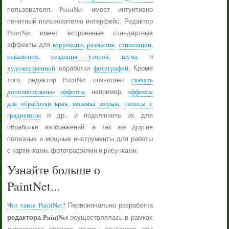
пользователя. PaintNet имеет интуитивно
понятный пользователю интерфейс. Редактор
PaintNet имеет встроенные стандартные
эффекты для
коррекции
,
размытия
,
стилизации
,
искажения
,
создания узоров
,
шума
и
художественной
обработки
фотографий
. Кроме
того, редактор PaintNet позволяет
скачать
дополнительные эффекты
, например,
эффекты
для обработки края
,
мозаика коллаж
,
полосы с
градиентом
и др., и подключить их для
обработки изображений, а так же другие
полезные и мощные инструменты для работы
с картинками, фотографиями и рисунками.
Узнайте больше о
PaintNet...
Что такое PaintNet?
Первоначально разработка
редактора PaintNet
осуществлялась в рамках