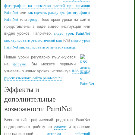
фотографию на несколько частей при помощи
PaintNet
или
как сделать рамку для фотографии в
PaintNet
или
грозу
. Некоторые уроки на сайте
представлены в виде видео инструкций или
видео уроков. Например,
видео урок PaintNet
как нарисовать реалистичный глаз
или
видео урок
PaintNet как нарисовать отпечаток пальца
.
Новые уроки регулярно публикуются
на
форуме
. Вы можете первыми
узнавать о новых уроках, используя
RSS ленты
русскоязычного сайта paint-net.ru
.
Эффекты и
дополнительные
возможности PaintNet
Бесплатный графический редактор PaintNet
поддерживает работу со
слоями
и хранение
неограниченной
истории действий