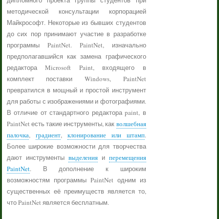
дипломного проекта группы студентов при
методической консультации корпорацией
Майкрософт. Некоторые из бывших студентов
до сих пор принимают участие в разработке
программы PaintNet. PaintNet, изначально
предполагавшийся как замена графического
редактора Microsoft Paint, входящего в
комплект поставки Windows, PaintNet
превратился в мощный и простой инструмент
для работы с изображениями и фотографиями.
В отличие от стандартного редактора paint, в
PaintNet есть такие инструменты, как
волшебная
палочка
,
градиент
,
клонирование или штамп
.
Более широкие возможности для творчества
дают инструменты
выделения
и
перемещения
PaintNet
. В дополнение к широким
возможностям программы PaintNet одним из
существенных её преимуществ является то,
что PaintNet является бесплатным.