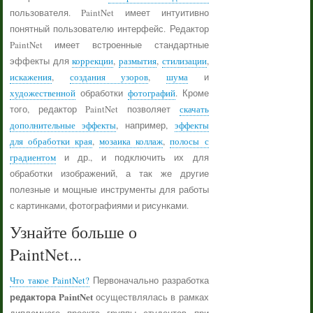
пользователя. PaintNet имеет интуитивно
понятный пользователю интерфейс. Редактор
PaintNet имеет встроенные стандартные
эффекты для
коррекции
,
размытия
,
стилизации
,
искажения
,
создания узоров
,
шума
и
художественной
обработки
фотографий
. Кроме
того, редактор PaintNet позволяет
скачать
дополнительные эффекты
, например,
эффекты
для обработки края
,
мозаика коллаж
,
полосы с
градиентом
и др., и подключить их для
обработки изображений, а так же другие
полезные и мощные инструменты для работы
с картинками, фотографиями и рисунками.
Узнайте больше о
PaintNet...
Что такое PaintNet?
Первоначально разработка
редактора PaintNet
осуществлялась в рамках