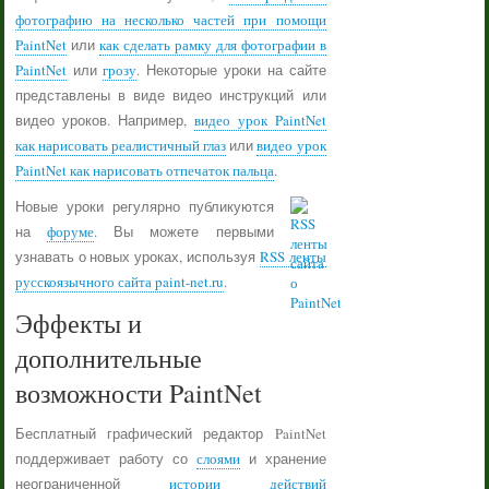
фотографию на несколько частей при помощи
PaintNet
или
как сделать рамку для фотографии в
PaintNet
или
грозу
. Некоторые уроки на сайте
представлены в виде видео инструкций или
видео уроков. Например,
видео урок PaintNet
как нарисовать реалистичный глаз
или
видео урок
PaintNet как нарисовать отпечаток пальца
.
Новые уроки регулярно публикуются
на
форуме
. Вы можете первыми
узнавать о новых уроках, используя
RSS ленты
русскоязычного сайта paint-net.ru
.
Эффекты и
дополнительные
возможности PaintNet
Бесплатный графический редактор PaintNet
поддерживает работу со
слоями
и хранение
неограниченной
истории действий