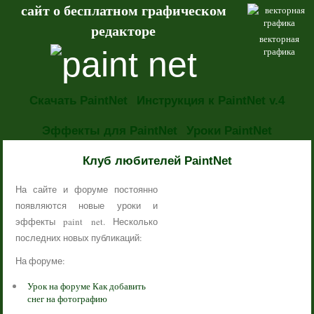
сайт о бесплатном графическом
редакторе
векторная
графика
Скачать PaintNet
Инструкция к PaintNet v.4
Эффекты для PaintNet
Уроки PaintNet
НОВОСТИ
Клуб любителей PaintNet
На сайте и форуме постоянно
появляются новые уроки и
эффекты paint net. Несколько
последних новых публикаций:
На форуме:
Урок на форуме Как добавить
снег на фотографию