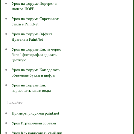
Урок на форуме Портрет в
манере HOPE
Урок на форуме Скретч-арт
стиль в PaintNet
Урок на форуме Эффект
Драгана в PaintNet
Урок на форуме Как из черно-
белой фотографии сделать
цветную
Урок на форуме Как сделать
объемные буквы и цифры
Урок на форуме Как
нарисовать капли воды
На сайте:
Примеры рисунков paint.net
Урок Игрушечная собачка
Урок Как нарисовать смайлик