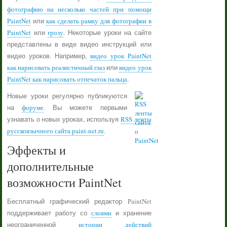
фотографию на несколько частей при помощи
PaintNet
или
как сделать рамку для фотографии в
PaintNet
или
грозу
. Некоторые уроки на сайте
представлены в виде видео инструкций или
видео уроков. Например,
видео урок PaintNet
как нарисовать реалистичный глаз
или
видео урок
PaintNet как нарисовать отпечаток пальца
.
Новые уроки регулярно публикуются
на
форуме
. Вы можете первыми
узнавать о новых уроках, используя
RSS ленты
русскоязычного сайта paint-net.ru
.
Эффекты и
дополнительные
возможности PaintNet
Бесплатный графический редактор PaintNet
поддерживает работу со
слоями
и хранение
неограниченной
истории действий