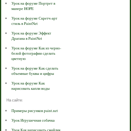
Урок на форуме Портрет в
манере HOPE
Урок на форуме Скретч-арт
стиль в PaintNet
Урок на форуме Эффект
Драгана в PaintNet
Урок на форуме Как из черно-
белой фотографии сделать
цветную
Урок на форуме Как сделать
объемные буквы и цифры
Урок на форуме Как
нарисовать капли воды
На сайте:
Примеры рисунков paint.net
Урок Игрушечная собачка
Урок Как нарисовать смайлик