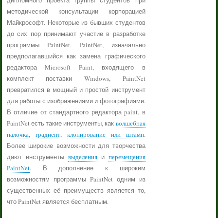
дипломного проекта группы студентов при
методической консультации корпорацией
Майкрософт. Некоторые из бывших студентов
до сих пор принимают участие в разработке
программы PaintNet. PaintNet, изначально
предполагавшийся как замена графического
редактора Microsoft Paint, входящего в
комплект поставки Windows, PaintNet
превратился в мощный и простой инструмент
для работы с изображениями и фотографиями.
В отличие от стандартного редактора paint, в
PaintNet есть такие инструменты, как
волшебная
палочка
,
градиент
,
клонирование или штамп
.
Более широкие возможности для творчества
дают инструменты
выделения
и
перемещения
PaintNet
. В дополнение к широким
возможностям программы PaintNet одним из
существенных её преимуществ является то,
что PaintNet является бесплатным.