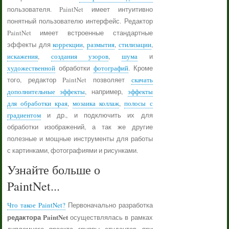
пользователя. PaintNet имеет интуитивно
понятный пользователю интерфейс. Редактор
PaintNet имеет встроенные стандартные
эффекты для
коррекции
,
размытия
,
стилизации
,
искажения
,
создания узоров
,
шума
и
художественной
обработки
фотографий
. Кроме
того, редактор PaintNet позволяет
скачать
дополнительные эффекты
, например,
эффекты
для обработки края
,
мозаика коллаж
,
полосы с
градиентом
и др., и подключить их для
обработки изображений, а так же другие
полезные и мощные инструменты для работы
с картинками, фотографиями и рисунками.
Узнайте больше о
PaintNet...
Что такое PaintNet?
Первоначально разработка
редактора PaintNet
осуществлялась в рамках