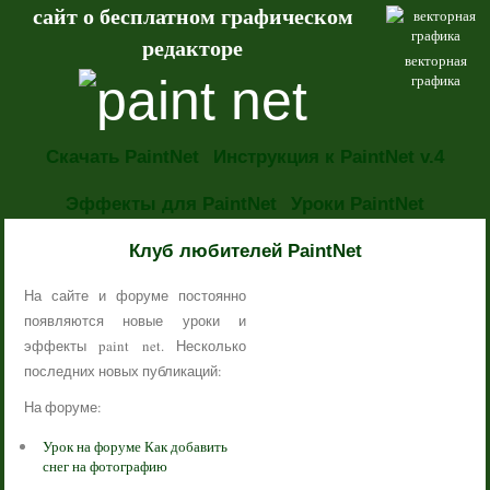
сайт о бесплатном графическом
редакторе
векторная
графика
Скачать PaintNet
Инструкция к PaintNet v.4
Эффекты для PaintNet
Уроки PaintNet
НОВОСТИ
Клуб любителей PaintNet
На сайте и форуме постоянно
появляются новые уроки и
эффекты paint net. Несколько
последних новых публикаций:
На форуме:
Урок на форуме Как добавить
снег на фотографию