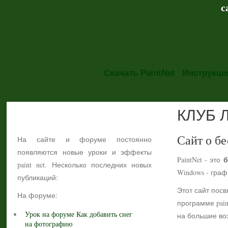
с
Скачать PaintNet
Инструкция
КЛУБ 
НОВОСТИ
Сайт о бе
На сайте и форуме постоянно
появляются новые уроки и эффекты
б
PaintNet - это
paint net. Несколько последних новых
Windows - гра
публикаций:
Этот сайт посв
На форуме:
программе pain
Урок на форуме Как добавить снег
на большие воз
на фотографию