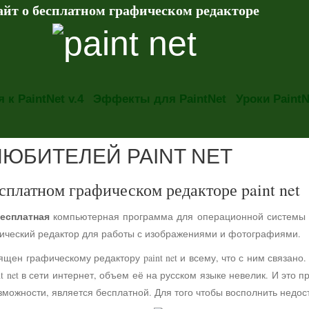
айт о бесплатном графическом редакторе
 к PaintNet v.4
Эффекты для PaintNet
Уроки PaintN
ЛЮБИТЕЛЕЙ PAINT NET
сплатном графическом редакторе paint net
есплатная
компьютерная программа для операционной системы
фический редактор для работы с изображениями и фотографиями.
ящен графическому редактору paint net и всему, что с ним связа
t net в сети интернет, объем её на русском языке невелик. И это 
можности, является бесплатной. Для того чтобы восполнить недос