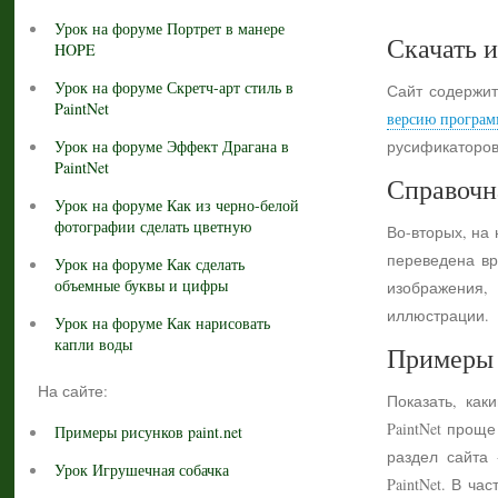
Урок на форуме Портрет в манере
Скачать и
HOPE
Урок на форуме Скретч-арт стиль в
Сайт содержит
PaintNet
версию програм
Урок на форуме Эффект Драгана в
русификаторов
PaintNet
Справочн
Урок на форуме Как из черно-белой
фотографии сделать цветную
Во-вторых, на
переведена вр
Урок на форуме Как сделать
объемные буквы и цифры
изображения,
иллюстрации.
Урок на форуме Как нарисовать
капли воды
Примеры 
На сайте:
Показать, как
PaintNet прощ
Примеры рисунков paint.net
раздел сайта
Урок Игрушечная собачка
PaintNet. В ч