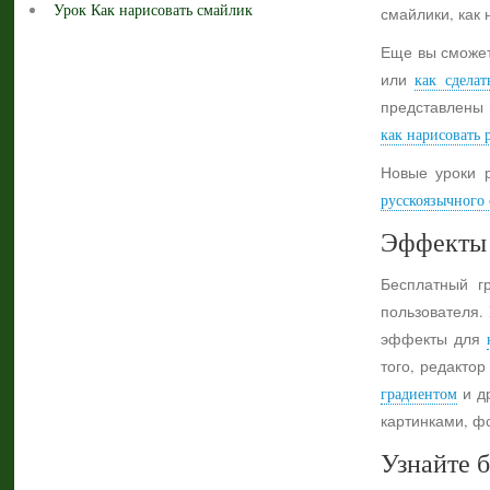
Урок Как нарисовать смайлик
смайлики, как 
Еще вы сможет
или
как сделат
представлены 
как нарисовать 
Новые уроки 
русскоязычного с
Эффекты 
Бесплатный г
пользователя.
эффекты для
того, редактор
градиентом
и др
картинками, ф
Узнайте б