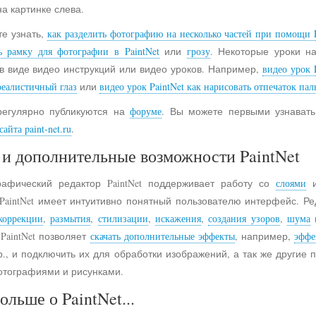
на картинке слева.
е узнать,
как разделить фотографию на несколько частей при помощи P
ь рамку для фотографии в PaintNet
или
грозу
. Некоторые уроки н
в виде видео инструкций или видео уроков. Например,
видео урок 
реалистичный глаз
или
видео урок PaintNet как нарисовать отпечаток пал
регулярно публикуются на
форуме
. Вы можете первыми узнавать
айта paint-net.ru
.
и дополнительные возможности PaintNet
рафический редактор PaintNet поддерживает работу со
слоями
и
 PaintNet имеет интуитивно понятный пользователю интерфейс. Ре
коррекции
,
размытия
,
стилизации
,
искажения
,
создания узоров
,
шума
 PaintNet позволяет
скачать дополнительные эффекты
, например,
эффе
., и подключить их для обработки изображений, а так же другие
отографиями и рисунками.
ольше о PaintNet...