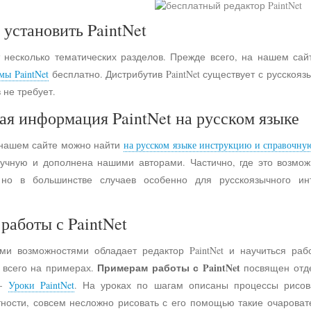
 установить PaintNet
 несколько тематических разделов. Прежде всего, на нашем сай
мы PaintNet
бесплатно. Дистрибутив PaintNet существует с русско
 не требует.
ая информация PaintNet на русском языке
 нашем сайте можно найти
на русском языке инструкцию и справочну
учную и дополнена нашими авторами. Частично, где это возмо
 но в большинстве случаев особенно для русскоязычного и
работы с PaintNet
ими возможностями обладает редактор PaintNet и научиться раб
Примерам работы с PaintNet
е всего на примерах.
посвящен отд
 -
Уроки PaintNet
. На уроках по шагам описаны процессы рисов
астности, совсем несложно рисовать с его помощью такие очарова