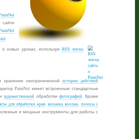
aintNet
а сайте
PaintNet
ьца
.
 о новых уроках, используя
RSS ленты
 хранение неограниченной
истории действий
дактор PaintNet имеет встроенные стандартные
и
художественной
обработки
фотографий
. Кроме
кты для обработки края
,
мозаика коллаж
,
полосы с
 полезные и мощные инструменты для работы с