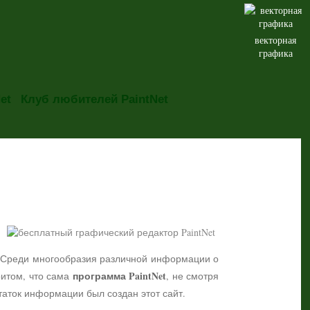
векторная
графика
et
Клуб любителей PaintNet
но. Среди многообразия различной информации о
программа PaintNet
притом, что сама
, не смотря
таток информации был создан этот сайт.