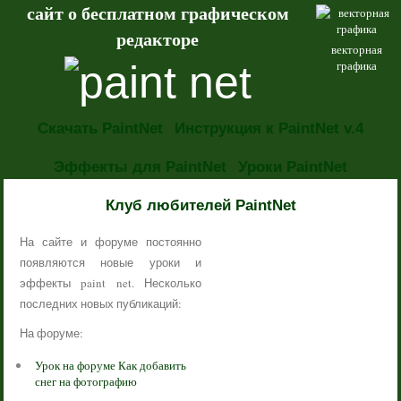
сайт о бесплатном графическом
редакторе
векторная
графика
Скачать PaintNet
Инструкция к PaintNet v.4
Эффекты для PaintNet
Уроки PaintNet
НОВОСТИ
Клуб любителей PaintNet
На сайте и форуме постоянно
появляются новые уроки и
эффекты paint net. Несколько
последних новых публикаций:
На форуме:
Урок на форуме Как добавить
снег на фотографию