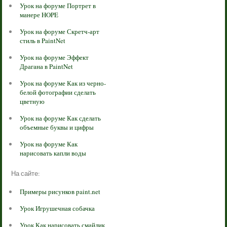
Урок на форуме Портрет в
манере HOPE
Урок на форуме Скретч-арт
стиль в PaintNet
Урок на форуме Эффект
Драгана в PaintNet
Урок на форуме Как из черно-
белой фотографии сделать
цветную
Урок на форуме Как сделать
объемные буквы и цифры
Урок на форуме Как
нарисовать капли воды
На сайте:
Примеры рисунков paint.net
Урок Игрушечная собачка
Урок Как нарисовать смайлик