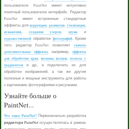
пользователя. PaintNet имеет интуитивно
понятный пользователю интерфейс. Редактор
PaintNet имеет встроенные стандартные
эффекты для
коррекции
,
размытия
,
стилизации
,
искажения
,
создания узоров
,
шума
и
художественной
обработки
фотографий
. Кроме
того, редактор PaintNet позволяет
скачать
дополнительные эффекты
, например,
эффекты
для обработки края
,
мозаика коллаж
,
полосы с
градиентом
и др., и подключить их для
обработки изображений, а так же другие
полезные и мощные инструменты для работы
с картинками, фотографиями и рисунками.
Узнайте больше о
PaintNet...
Что такое PaintNet?
Первоначально разработка
редактора PaintNet
осуществлялась в рамках