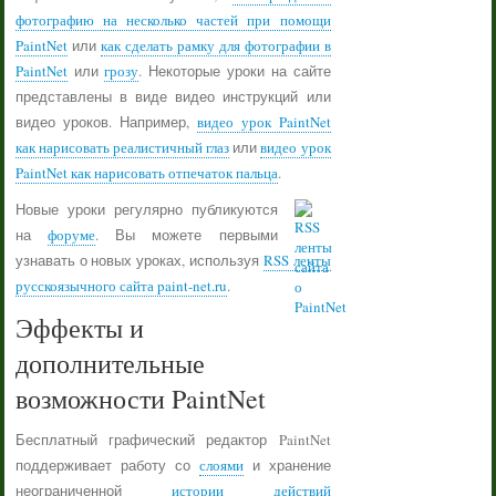
фотографию на несколько частей при помощи
PaintNet
или
как сделать рамку для фотографии в
PaintNet
или
грозу
. Некоторые уроки на сайте
представлены в виде видео инструкций или
видео уроков. Например,
видео урок PaintNet
как нарисовать реалистичный глаз
или
видео урок
PaintNet как нарисовать отпечаток пальца
.
Новые уроки регулярно публикуются
на
форуме
. Вы можете первыми
узнавать о новых уроках, используя
RSS ленты
русскоязычного сайта paint-net.ru
.
Эффекты и
дополнительные
возможности PaintNet
Бесплатный графический редактор PaintNet
поддерживает работу со
слоями
и хранение
неограниченной
истории действий