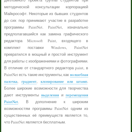
дипломного проекта группы студентов при
методической консультации корпорацией
Майкрософт. Некоторые из бывших студентов
до сих пор принимают участие в разработке
программы PaintNet. PaintNet, изначально
предполагавшийся как замена графического
редактора Microsoft Paint, входящего в
комплект поставки Windows, PaintNet
превратился в мощный и простой инструмент
для работы с изображениями и фотографиями.
В отличие от стандартного редактора paint, в
PaintNet есть такие инструменты, как
волшебная
палочка
,
градиент
,
клонирование или штамп
.
Более широкие возможности для творчества
дают инструменты
выделения
и
перемещения
PaintNet
. В дополнение к широким
возможностям программы PaintNet одним из
существенных её преимуществ является то,
что PaintNet является бесплатным.