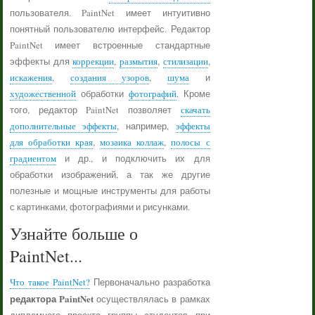
пользователя. PaintNet имеет интуитивно
понятный пользователю интерфейс. Редактор
PaintNet имеет встроенные стандартные
эффекты для
коррекции
,
размытия
,
стилизации
,
искажения
,
создания узоров
,
шума
и
художественной
обработки
фотографий
. Кроме
того, редактор PaintNet позволяет
скачать
дополнительные эффекты
, например,
эффекты
для обработки края
,
мозаика коллаж
,
полосы с
градиентом
и др., и подключить их для
обработки изображений, а так же другие
полезные и мощные инструменты для работы
с картинками, фотографиями и рисунками.
Узнайте больше о
PaintNet...
Что такое PaintNet?
Первоначально разработка
редактора PaintNet
осуществлялась в рамках