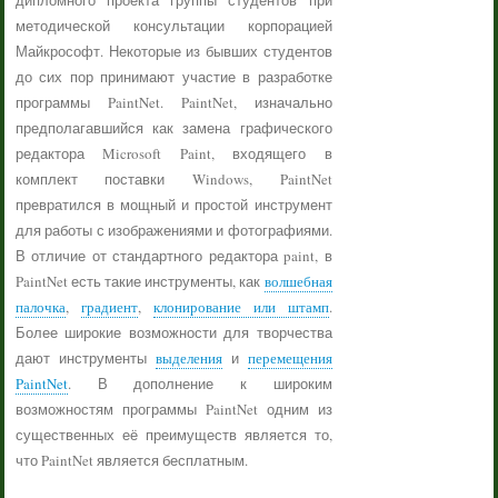
дипломного проекта группы студентов при
методической консультации корпорацией
Майкрософт. Некоторые из бывших студентов
до сих пор принимают участие в разработке
программы PaintNet. PaintNet, изначально
предполагавшийся как замена графического
редактора Microsoft Paint, входящего в
комплект поставки Windows, PaintNet
превратился в мощный и простой инструмент
для работы с изображениями и фотографиями.
В отличие от стандартного редактора paint, в
PaintNet есть такие инструменты, как
волшебная
палочка
,
градиент
,
клонирование или штамп
.
Более широкие возможности для творчества
дают инструменты
выделения
и
перемещения
PaintNet
. В дополнение к широким
возможностям программы PaintNet одним из
существенных её преимуществ является то,
что PaintNet является бесплатным.