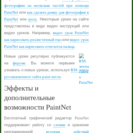
фотографию на несколько частей при помощи
PaintNet
или
как сделать рамку для фотографии в
PaintNet
или
грозу
. Некоторые уроки на сайте
представлены в виде видео инструкций или
видео уроков. Например,
видео урок PaintNet
как нарисовать реалистичный глаз
или
видео урок
PaintNet как нарисовать отпечаток пальца
.
Новые уроки регулярно публикуются
на
форуме
. Вы можете первыми
узнавать о новых уроках, используя
RSS ленты
русскоязычного сайта paint-net.ru
.
Эффекты и
дополнительные
возможности PaintNet
Бесплатный графический редактор PaintNet
поддерживает работу со
слоями
и хранение
неограниченной
истории действий