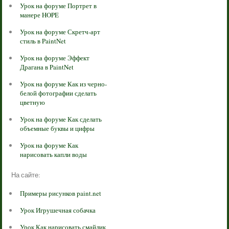
Урок на форуме Портрет в
манере HOPE
Урок на форуме Скретч-арт
стиль в PaintNet
Урок на форуме Эффект
Драгана в PaintNet
Урок на форуме Как из черно-
белой фотографии сделать
цветную
Урок на форуме Как сделать
объемные буквы и цифры
Урок на форуме Как
нарисовать капли воды
На сайте:
Примеры рисунков paint.net
Урок Игрушечная собачка
Урок Как нарисовать смайлик