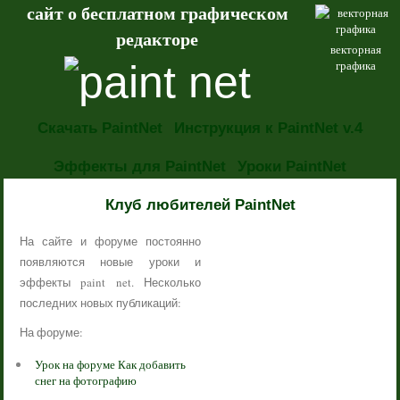
сайт о бесплатном графическом
редакторе
векторная
графика
Скачать PaintNet
Инструкция к PaintNet v.4
Эффекты для PaintNet
Уроки PaintNet
НОВОСТИ
Клуб любителей PaintNet
На сайте и форуме постоянно
появляются новые уроки и
эффекты paint net. Несколько
последних новых публикаций:
На форуме:
Урок на форуме Как добавить
снег на фотографию